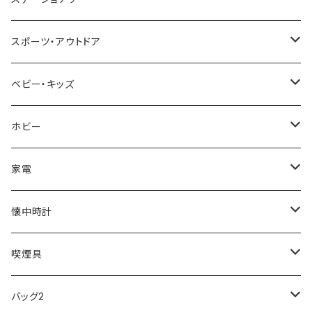
NIXON
DIESEL
22designstudio
NEWYORKER
BEAMZSQUARE
CITIZEN
Helios
LAMY
スポーツ・アウトドア
AVALANCHE
ALV
BOTTEGA VENETA
OROBIANCO
BLAZER CLUB
BRAUN
VALENTINO VISCANI
WATERMAN
Trangia
ベビー・キッズ
ORIENT
Merge
EMPORIO ARMANI
Ellese
ANDY HAWARD
RHYTHM
PARKER
Barebones
ふわりぃ
ホビー
ZEPPELIN
ETTINGER
CALVIN KLEIN
COLEMAN
G GUSTO
BLOSSOM
PELIKAN
FEUERHAND
ERGO BABY
その他
家電
SKAGEN
COACH
DANIEL WELLINGTON
MONTBLANC
GULLWING
MONDAINE
CROSS
CASIO
AMOS
CREATE
懐中時計
FOOTBALL WATCHES
BVLGARI
SWAROVSKI
Fashion Accessory Cllection
LESPORTSAC
MAWA
MONTBLANC
OMMIX
TORAY
MONDAINE
喫煙具
ARCA FUTURA
VANQUISH
VIVIENNE WESTWOOD
ISLAND
PRADA
その他
SWAROVSKI
COACH
OMRON
ZIPPO
バッグ2