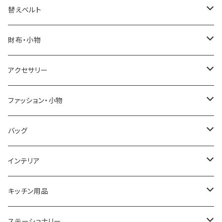
ELGIN
替えベルト
SALVATORE MARRA
COACH
財布・小物
CASIO
DANIEL WELLINGTON
SONNE
アクセサリー
GRANDEUR
LACOSTE
DUCT
GUCCI
ファッション・小物
COGU
DIESEL
TRANSNUMBER
TIFFANY&CO
DAKS
バッグ
GAGA MILANO
MICHAEL KORS
SAAMA HOMME
FOLLI FOLLIE
栃木レザー
MANHATTAN PORTAGE
インテリア
CACTUS
NO BRAND
ARNOLD PALMER
POLICE
NIKE
United HOMME
CRYSTOCRAFT
キッチン用品
TIMEX
MICHAEL KORS
PAUL HEWITT
DUNHILL
RODANIA
SEIKO
I'mD
ステーショナリー