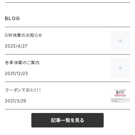
MAURO JERARDI
FURBO
COACH
DEUS EX MACHINA
ARC'TERYX
DANIEL WELLINGTON
DANIEL WELLINGTON
MATTEL
Star Donut
CARAN d'ACHE
JAN SPORT
BLOG
POS
鈴堂
BRAUN
HUF
MISZAPATO
LUSSO
その他
SPICE OF LIFE
TSUBOTA PEARL
LOEWE
GW休業のお知らせ
2023/4/27
DISNEY
DUNHILL
MICHAEL KORS
ATLANTIC STARS
BROMPTON
TANACOCORO
SMYTHSON
Micol
冬季休業のご案内
FOREVER
BEAMZSQUARE
MARC JACOBS
VIVIENNE WESTWOOD
HAMILTON
WOODEN
2021/12/23
FRANK MIURA
RODANIA
KATE SPADE
JOHNSTONS
JULY NINE
DR.VRANJES
クーポンでおとく！！
2021/3/29
CLUSE
TOMMY HILFIGER
DIESEL
POLO RALPH LAUREN
INCASE
CASIO
記事一覧を見る
TIME PIECE
United HOMME
TOMMY HILFIGER
CHAMPION
GLEN ROYAL
SPEXTRUM