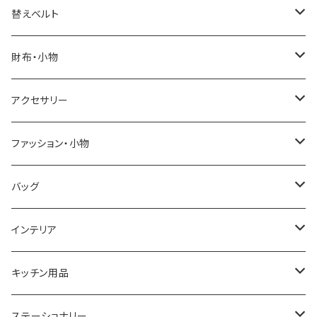
ELGIN
替えベルト
SALVATORE MARRA
COACH
財布・小物
CASIO
DANIEL WELLINGTON
SONNE
アクセサリー
GRANDEUR
LACOSTE
DUCT
GUCCI
ファッション・小物
COGU
DIESEL
TRANSNUMBER
TIFFANY&CO
DAKS
バッグ
GAGA MILANO
MICHAEL KORS
SAAMA HOMME
FOLLI FOLLIE
栃木レザー
MANHATTAN PORTAGE
インテリア
CACTUS
NO BRAND
ARNOLD PALMER
POLICE
NIKE
United HOMME
CRYSTOCRAFT
キッチン用品
TIMEX
MICHAEL KORS
PAUL HEWITT
DUNHILL
RODANIA
SEIKO
I'mD
ステーショナリー