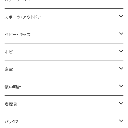
NIXON
DIESEL
22designstudio
NEWYORKER
BEAMZSQUARE
CITIZEN
Helios
LAMY
スポーツ・アウトドア
AVALANCHE
ALV
BOTTEGA VENETA
OROBIANCO
BLAZER CLUB
BRAUN
VALENTINO VISCANI
WATERMAN
Trangia
ベビー・キッズ
ORIENT
Merge
EMPORIO ARMANI
Ellese
ANDY HAWARD
RHYTHM
PARKER
Barebones
ふわりぃ
ホビー
ZEPPELIN
ETTINGER
CALVIN KLEIN
COLEMAN
G GUSTO
BLOSSOM
PELIKAN
FEUERHAND
ERGO BABY
その他
家電
SKAGEN
COACH
DANIEL WELLINGTON
MONTBLANC
GULLWING
MONDAINE
CROSS
CASIO
AMOS
CREATE
懐中時計
FOOTBALL WATCHES
BVLGARI
SWAROVSKI
Fashion Accessory Cllection
LESPORTSAC
MAWA
MONTBLANC
OMMIX
TORAY
MONDAINE
喫煙具
ARCA FUTURA
VANQUISH
VIVIENNE WESTWOOD
ISLAND
PRADA
その他
SWAROVSKI
COACH
OMRON
ZIPPO
バッグ2