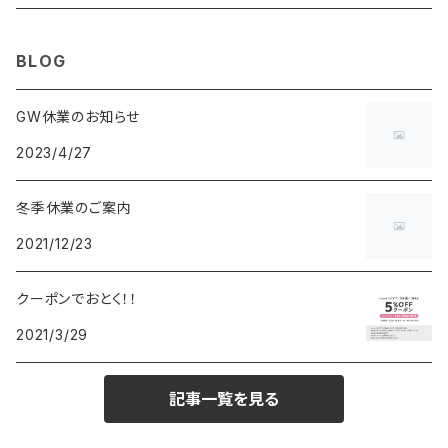
MAURO JERARDI
FURBO
COACH
DEUS EX MACHINA
ARC'TERYX
DANIEL WELLINGTON
DANIEL WELLINGTON
MATTEL
Star Donut
CARAN d'ACHE
JAN SPORT
BLOG
POS
鈴堂
BRAUN
HUF
MISZAPATO
LUSSO
その他
SPICE OF LIFE
TSUBOTA PEARL
LOEWE
GW休業のお知らせ
2023/4/27
DISNEY
DUNHILL
MICHAEL KORS
ATLANTIC STARS
BROMPTON
TANACOCORO
Micol
冬季休業のご案内
FOREVER
BEAMZSQUARE
MARC JACOBS
VIVIENNE WESTWOOD
HAMILTON
WOODEN
2021/12/23
FRANK MIURA
RODANIA
KATE SPADE
JOHNSTONS
JULY NINE
DR.VRANJES
クーポンでおとく！！
2021/3/29
CLUSE
TOMMY HILFIGER
DIESEL
POLO RALPH LAUREN
INCASE
CASIO
記事一覧を見る
TIME PIECE
United HOMME
TOMMY HILFIGER
CHAMPION
GLEN ROYAL
SPEXTRUM