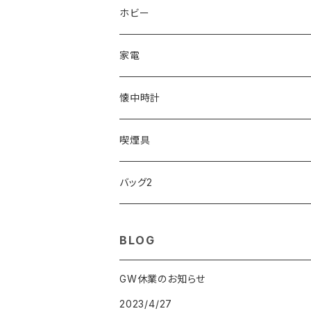
ORIENT
Merge
EMPORIO ARMANI
Ellese
ANDY HAWARD
RHYTHM
PARKER
Barebones
ふわりぃ
ホビー
ZEPPELIN
ETTINGER
CALVIN KLEIN
COLEMAN
G GUSTO
BLOSSOM
PELIKAN
FEUERHAND
ERGO BABY
その他
家電
SKAGEN
COACH
DANIEL WELLINGTON
MONTBLANC
GULLWING
MONDAINE
CROSS
CASIO
AMOS
CREATE
懐中時計
FOOTBALL WATCHES
BVLGARI
SWAROVSKI
Fashion Accessory Cllection
LESPORTSAC
MAWA
MONTBLANC
OMMIX
TORAY
MONDAINE
喫煙具
ARCA FUTURA
VANQUISH
VIVIENNE WESTWOOD
ISLAND
PRADA
その他
SWAROVSKI
COACH
OMRON
ZIPPO
バッグ2
MAURO JERARDI
FURBO
COACH
DEUS EX MACHINA
ARC'TERYX
DANIEL WELLINGTON
DANIEL WELLINGTON
MATTEL
Star Donut
CARAN d'ACHE
JAN SPORT
BLOG
POS
鈴堂
BRAUN
HUF
MISZAPATO
LUSSO
その他
SPICE OF LIFE
TSUBOTA PEARL
LOEWE
GW休業のお知らせ
2023/4/27
DISNEY
DUNHILL
MICHAEL KORS
ATLANTIC STARS
BROMPTON
TANACOCORO
SMYTHSON
Micol