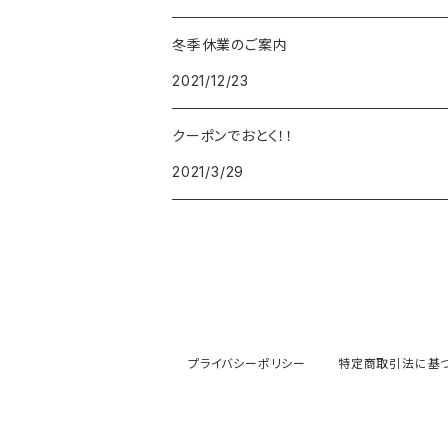
冬季休業のご案内
FOREVER
BEAMZSQUARE
MARC JACOBS
VIVIENNE WESTWOOD
HAMILTON
WOODEN
2021/12/23
FRANK MIURA
RODANIA
KATE SPADE
JOHNSTONS
JULY NINE
DR.VRANJES
クーポンでおとく！！
2021/3/29
CLUSE
TOMMY HILFIGER
DIESEL
POLO RALPH LAUREN
INCASE
CASIO
TIME PIECE
United HOMME
TOMMY HILFIGER
CHAMPION
GLEN ROYAL
SPEXTRUM
CHRISTIAN PAUL
CALVIN KLEIN
Salvatore Ferragamo
THRASHER
IL BISONTE
KAPTEN&SON
その他
PAUL SMITH
MONCLER
GREGORY
プライバシーポリシー
特定商取引法に基
KLASSE14
PRADA
GIVENCHY
PAUL SMITH
MAISON KITSUNE