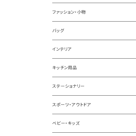
GRANDEUR
LACOSTE
DUCT
GUCCI
ファッション・小物
COGU
DIESEL
TRANSNUMBER
TIFFANY&CO
DAKS
バッグ
GAGA MILANO
MICHAEL KORS
SAAMA HOMME
FOLLI FOLLIE
栃木レザー
MANHATTAN PORTAGE
インテリア
CACTUS
NO BRAND
ARNOLD PALMER
POLICE
NIKE
United HOMME
CRYSTOCRAFT
キッチン用品
TIMEX
MICHAEL KORS
PAUL HEWITT
DUNHILL
RODANIA
SEIKO
I'mD
ステーショナリー
NIXON
DIESEL
22designstudio
NEWYORKER
BEAMZSQUARE
CITIZEN
Helios
LAMY
スポーツ・アウトドア
AVALANCHE
ALV
BOTTEGA VENETA
OROBIANCO
BLAZER CLUB
BRAUN
VALENTINO VISCANI
WATERMAN
Trangia
ベビー・キッズ