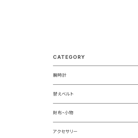
CATEGORY
腕時計
ELGIN
替えベルト
SALVATORE MARRA
COACH
財布・小物
CASIO
DANIEL WELLINGTON
SONNE
アクセサリー