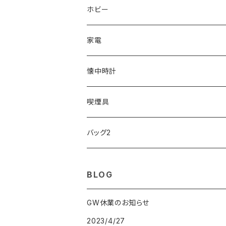
ORIENT
Merge
EMPORIO ARMANI
Ellese
ANDY HAWARD
RHYTHM
PARKER
Barebones
ふわりぃ
ホビー
ZEPPELIN
ETTINGER
CALVIN KLEIN
COLEMAN
G GUSTO
BLOSSOM
PELIKAN
FEUERHAND
ERGO BABY
その他
家電
SKAGEN
COACH
DANIEL WELLINGTON
MONTBLANC
GULLWING
MONDAINE
CROSS
CASIO
AMOS
CREATE
懐中時計
FOOTBALL WATCHES
BVLGARI
SWAROVSKI
Fashion Accessory Cllection
LESPORTSAC
MAWA
MONTBLANC
OMMIX
TORAY
MONDAINE
喫煙具
ARCA FUTURA
VANQUISH
VIVIENNE WESTWOOD
ISLAND
PRADA
その他
SWAROVSKI
COACH
OMRON
ZIPPO
バッグ2
MAURO JERARDI
FURBO
COACH
DEUS EX MACHINA
ARC'TERYX
DANIEL WELLINGTON
DANIEL WELLINGTON
MATTEL
Star Donut
CARAN d'ACHE
JAN SPORT
BLOG
POS
鈴堂
BRAUN
HUF
MISZAPATO
LUSSO
その他
SPICE OF LIFE
TSUBOTA PEARL
LOEWE
GW休業のお知らせ
2023/4/27
DISNEY
DUNHILL
MICHAEL KORS
ATLANTIC STARS
BROMPTON
TANACOCORO
Micol