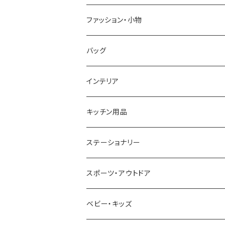
GRANDEUR
LACOSTE
DUCT
GUCCI
ファッション・小物
COGU
DIESEL
TRANSNUMBER
TIFFANY&CO
DAKS
バッグ
GAGA MILANO
MICHAEL KORS
SAAMA HOMME
FOLLI FOLLIE
栃木レザー
MANHATTAN PORTAGE
インテリア
CACTUS
NO BRAND
ARNOLD PALMER
POLICE
NIKE
United HOMME
CRYSTOCRAFT
キッチン用品
TIMEX
MICHAEL KORS
PAUL HEWITT
DUNHILL
RODANIA
SEIKO
I'mD
ステーショナリー
NIXON
DIESEL
22designstudio
NEWYORKER
BEAMZSQUARE
CITIZEN
Helios
LAMY
スポーツ・アウトドア
AVALANCHE
ALV
BOTTEGA VENETA
OROBIANCO
BLAZER CLUB
BRAUN
VALENTINO VISCANI
WATERMAN
Trangia
ベビー・キッズ