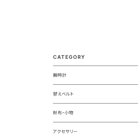
CATEGORY
腕時計
ELGIN
替えベルト
SALVATORE MARRA
COACH
財布・小物
CASIO
DANIEL WELLINGTON
SONNE
アクセサリー