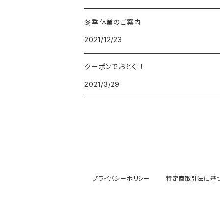
冬季休業のご案内
FOREVER
BEAMZSQUARE
MARC JACOBS
VIVIENNE WESTWOOD
HAMILTON
WOODEN
2021/12/23
FRANK MIURA
RODANIA
KATE SPADE
JOHNSTONS
JULY NINE
DR.VRANJES
クーポンでおとく！！
2021/3/29
CLUSE
TOMMY HILFIGER
DIESEL
POLO RALPH LAUREN
INCASE
CASIO
TIME PIECE
United HOMME
TOMMY HILFIGER
CHAMPION
GLEN ROYAL
SPEXTRUM
CHRISTIAN PAUL
CALVIN KLEIN
Salvatore Ferragamo
THRASHER
IL BISONTE
KAPTEN&SON
その他
PAUL SMITH
MONCLER
GREGORY
プライバシーポリシー
特定商取引法に基
KLASSE14
PRADA
GIVENCHY
PAUL SMITH
MAISON KITSUNE