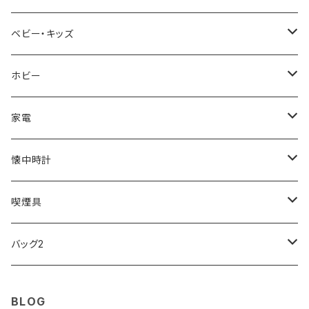
AVALANCHE
ALV
BOTTEGA VENETA
OROBIANCO
BLAZER CLUB
BRAUN
VALENTINO VISCANI
WATERMAN
Trangia
ベビー・キッズ
ORIENT
Merge
EMPORIO ARMANI
Ellese
ANDY HAWARD
RHYTHM
PARKER
Barebones
ふわりぃ
ホビー
ZEPPELIN
ETTINGER
CALVIN KLEIN
COLEMAN
G GUSTO
BLOSSOM
PELIKAN
FEUERHAND
ERGO BABY
その他
家電
SKAGEN
COACH
DANIEL WELLINGTON
MONTBLANC
GULLWING
MONDAINE
CROSS
CASIO
AMOS
CREATE
懐中時計
FOOTBALL WATCHES
BVLGARI
SWAROVSKI
Fashion Accessory Cllection
LESPORTSAC
MAWA
MONTBLANC
OMMIX
TORAY
MONDAINE
喫煙具
ARCA FUTURA
VANQUISH
VIVIENNE WESTWOOD
ISLAND
PRADA
その他
SWAROVSKI
COACH
OMRON
ZIPPO
バッグ2
MAURO JERARDI
FURBO
COACH
DEUS EX MACHINA
ARC'TERYX
DANIEL WELLINGTON
DANIEL WELLINGTON
MATTEL
Star Donut
CARAN d'ACHE
JAN SPORT
BLOG