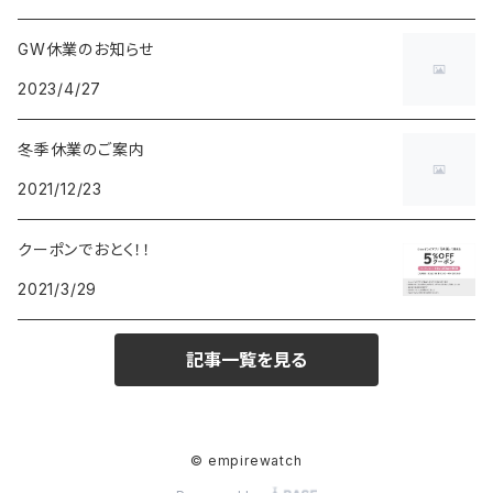
POS
鈴堂
BRAUN
HUF
MISZAPATO
LUSSO
その他
SPICE OF LIFE
TSUBOTA PEARL
LOEWE
GW休業のお知らせ
2023/4/27
DISNEY
DUNHILL
MICHAEL KORS
ATLANTIC STARS
BROMPTON
TANACOCORO
SMYTHSON
Micol
冬季休業のご案内
FOREVER
BEAMZSQUARE
MARC JACOBS
VIVIENNE WESTWOOD
HAMILTON
WOODEN
2021/12/23
FRANK MIURA
RODANIA
KATE SPADE
JOHNSTONS
JULY NINE
DR.VRANJES
クーポンでおとく！！
2021/3/29
CLUSE
TOMMY HILFIGER
DIESEL
POLO RALPH LAUREN
INCASE
CASIO
記事一覧を見る
TIME PIECE
United HOMME
TOMMY HILFIGER
CHAMPION
GLEN ROYAL
SPEXTRUM
CHRISTIAN PAUL
CALVIN KLEIN
Salvatore Ferragamo
THRASHER
IL BISONTE
© empirewatch