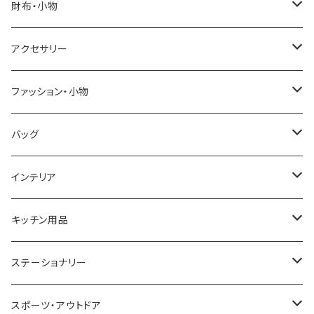
SALVATORE MARRA
COACH
財布・小物
CASIO
DANIEL WELLINGTON
SONNE
アクセサリー
GRANDEUR
LACOSTE
DUCT
GUCCI
ファッション・小物
COGU
DIESEL
TRANSNUMBER
TIFFANY&CO
DAKS
バッグ
GAGA MILANO
MICHAEL KORS
SAAMA HOMME
FOLLI FOLLIE
栃木レザー
MANHATTAN PORTAGE
インテリア
CACTUS
NO BRAND
ARNOLD PALMER
POLICE
NIKE
United HOMME
CRYSTOCRAFT
キッチン用品
TIMEX
MICHAEL KORS
PAUL HEWITT
DUNHILL
RODANIA
SEIKO
I'mD
ステーショナリー
NIXON
DIESEL
22designstudio
NEWYORKER
BEAMZSQUARE
CITIZEN
Helios
LAMY
スポーツ・アウトドア