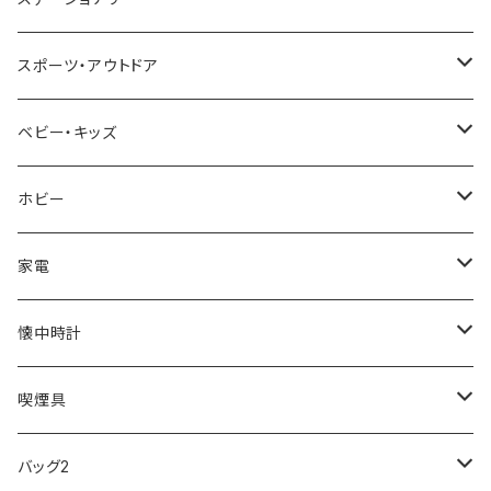
NIXON
DIESEL
22designstudio
NEWYORKER
BEAMZSQUARE
CITIZEN
Helios
LAMY
スポーツ・アウトドア
AVALANCHE
ALV
BOTTEGA VENETA
OROBIANCO
BLAZER CLUB
BRAUN
VALENTINO VISCANI
WATERMAN
Trangia
ベビー・キッズ
ORIENT
Merge
EMPORIO ARMANI
Ellese
ANDY HAWARD
RHYTHM
PARKER
Barebones
ふわりぃ
ホビー
ZEPPELIN
ETTINGER
CALVIN KLEIN
COLEMAN
G GUSTO
BLOSSOM
PELIKAN
FEUERHAND
ERGO BABY
その他
家電
SKAGEN
COACH
DANIEL WELLINGTON
MONTBLANC
GULLWING
MONDAINE
CROSS
CASIO
AMOS
CREATE
懐中時計
FOOTBALL WATCHES
BVLGARI
SWAROVSKI
Fashion Accessory Cllection
LESPORTSAC
MAWA
MONTBLANC
OMMIX
TORAY
MONDAINE
喫煙具
ARCA FUTURA
VANQUISH
VIVIENNE WESTWOOD
ISLAND
PRADA
その他
SWAROVSKI
COACH
OMRON
ZIPPO
バッグ2