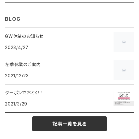
MAURO JERARDI
FURBO
COACH
DEUS EX MACHINA
ARC'TERYX
DANIEL WELLINGTON
DANIEL WELLINGTON
MATTEL
Star Donut
CARAN d'ACHE
JAN SPORT
BLOG
POS
鈴堂
BRAUN
HUF
MISZAPATO
LUSSO
その他
SPICE OF LIFE
TSUBOTA PEARL
LOEWE
GW休業のお知らせ
2023/4/27
DISNEY
DUNHILL
MICHAEL KORS
ATLANTIC STARS
BROMPTON
TANACOCORO
Micol
冬季休業のご案内
FOREVER
BEAMZSQUARE
MARC JACOBS
VIVIENNE WESTWOOD
HAMILTON
WOODEN
2021/12/23
FRANK MIURA
RODANIA
KATE SPADE
JOHNSTONS
JULY NINE
DR.VRANJES
クーポンでおとく！！
2021/3/29
CLUSE
TOMMY HILFIGER
DIESEL
POLO RALPH LAUREN
INCASE
CASIO
記事一覧を見る
TIME PIECE
United HOMME
TOMMY HILFIGER
CHAMPION
GLEN ROYAL
SPEXTRUM