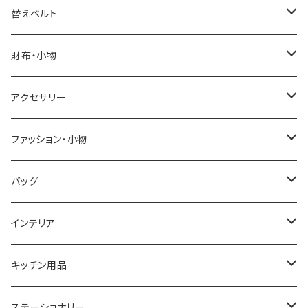
ELGIN
替えベルト
SALVATORE MARRA
COACH
財布・小物
CASIO
DANIEL WELLINGTON
SONNE
アクセサリー
GRANDEUR
LACOSTE
DUCT
GUCCI
ファッション・小物
COGU
DIESEL
TRANSNUMBER
TIFFANY&CO
DAKS
バッグ
GAGA MILANO
MICHAEL KORS
SAAMA HOMME
FOLLI FOLLIE
栃木レザー
MANHATTAN PORTAGE
インテリア
CACTUS
NO BRAND
ARNOLD PALMER
POLICE
NIKE
United HOMME
CRYSTOCRAFT
キッチン用品
TIMEX
MICHAEL KORS
PAUL HEWITT
DUNHILL
RODANIA
SEIKO
I'mD
ステーショナリー