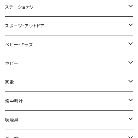
TIMEX
MICHAEL KORS
PAUL HEWITT
DUNHILL
RODANIA
SEIKO
I'mD
ステーショナリー
NIXON
DIESEL
22designstudio
NEWYORKER
BEAMZSQUARE
CITIZEN
Helios
LAMY
スポーツ・アウトドア
AVALANCHE
ALV
BOTTEGA VENETA
OROBIANCO
BLAZER CLUB
BRAUN
VALENTINO VISCANI
WATERMAN
Trangia
ベビー・キッズ
ORIENT
Merge
EMPORIO ARMANI
Ellese
ANDY HAWARD
RHYTHM
PARKER
Barebones
ふわりぃ
ホビー
ZEPPELIN
ETTINGER
CALVIN KLEIN
COLEMAN
G GUSTO
BLOSSOM
PELIKAN
FEUERHAND
ERGO BABY
その他
家電
SKAGEN
COACH
DANIEL WELLINGTON
MONTBLANC
GULLWING
MONDAINE
CROSS
CASIO
AMOS
CREATE
懐中時計
FOOTBALL WATCHES
BVLGARI
SWAROVSKI
Fashion Accessory Cllection
LESPORTSAC
MAWA
MONTBLANC
OMMIX
TORAY
MONDAINE
喫煙具