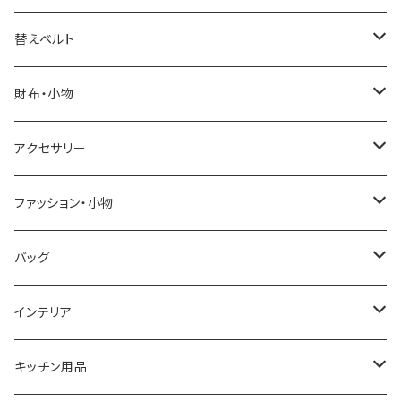
ELGIN
替えベルト
SALVATORE MARRA
COACH
財布・小物
CASIO
DANIEL WELLINGTON
SONNE
アクセサリー
GRANDEUR
LACOSTE
DUCT
GUCCI
ファッション・小物
COGU
DIESEL
TRANSNUMBER
TIFFANY&CO
DAKS
バッグ
GAGA MILANO
MICHAEL KORS
SAAMA HOMME
FOLLI FOLLIE
栃木レザー
MANHATTAN PORTAGE
インテリア
CACTUS
NO BRAND
ARNOLD PALMER
POLICE
NIKE
United HOMME
CRYSTOCRAFT
キッチン用品