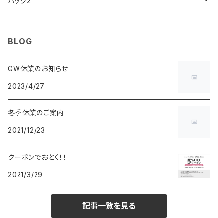
ARCA FUTURA
VANQUISH
VIVIENNE WESTWOOD
ISLAND
PRADA
その他
SWAROVSKI
COACH
OMRON
ZIPPO
バッグ2
MAURO JERARDI
FURBO
COACH
DEUS EX MACHINA
ARC'TERYX
DANIEL WELLINGTON
DANIEL WELLINGTON
MATTEL
Star Donut
CARAN d'ACHE
JAN SPORT
BLOG
POS
鈴堂
BRAUN
HUF
MISZAPATO
LUSSO
その他
SPICE OF LIFE
TSUBOTA PEARL
LOEWE
GW休業のお知らせ
2023/4/27
DISNEY
DUNHILL
MICHAEL KORS
ATLANTIC STARS
BROMPTON
TANACOCORO
SMYTHSON
Micol
冬季休業のご案内
FOREVER
BEAMZSQUARE
MARC JACOBS
VIVIENNE WESTWOOD
HAMILTON
WOODEN
2021/12/23
FRANK MIURA
RODANIA
KATE SPADE
JOHNSTONS
JULY NINE
DR.VRANJES
クーポンでおとく！！
2021/3/29
CLUSE
TOMMY HILFIGER
DIESEL
POLO RALPH LAUREN
INCASE
CASIO
記事一覧を見る
TIME PIECE
United HOMME
TOMMY HILFIGER
CHAMPION
GLEN ROYAL
SPEXTRUM