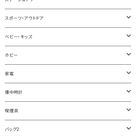
NIXON
DIESEL
22designstudio
NEWYORKER
BEAMZSQUARE
CITIZEN
Helios
LAMY
スポーツ・アウトドア
AVALANCHE
ALV
BOTTEGA VENETA
OROBIANCO
BLAZER CLUB
BRAUN
VALENTINO VISCANI
WATERMAN
Trangia
ベビー・キッズ
ORIENT
Merge
EMPORIO ARMANI
Ellese
ANDY HAWARD
RHYTHM
PARKER
Barebones
ふわりぃ
ホビー
ZEPPELIN
ETTINGER
CALVIN KLEIN
COLEMAN
G GUSTO
BLOSSOM
PELIKAN
FEUERHAND
ERGO BABY
その他
家電
SKAGEN
COACH
DANIEL WELLINGTON
MONTBLANC
GULLWING
MONDAINE
CROSS
CASIO
AMOS
CREATE
懐中時計
FOOTBALL WATCHES
BVLGARI
SWAROVSKI
Fashion Accessory Cllection
LESPORTSAC
MAWA
MONTBLANC
OMMIX
TORAY
MONDAINE
喫煙具
ARCA FUTURA
VANQUISH
VIVIENNE WESTWOOD
ISLAND
PRADA
その他
SWAROVSKI
COACH
OMRON
ZIPPO
バッグ2