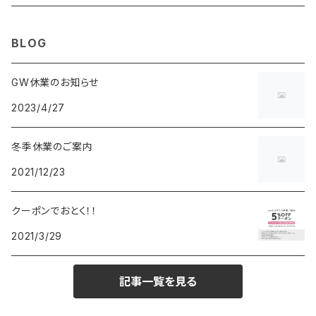
MAURO JERARDI
FURBO
COACH
DEUS EX MACHINA
ARC'TERYX
DANIEL WELLINGTON
DANIEL WELLINGTON
MATTEL
Star Donut
CARAN d'ACHE
JAN SPORT
BLOG
POS
鈴堂
BRAUN
HUF
MISZAPATO
LUSSO
その他
SPICE OF LIFE
TSUBOTA PEARL
LOEWE
GW休業のお知らせ
2023/4/27
DISNEY
DUNHILL
MICHAEL KORS
ATLANTIC STARS
BROMPTON
TANACOCORO
SMYTHSON
Micol
冬季休業のご案内
FOREVER
BEAMZSQUARE
MARC JACOBS
VIVIENNE WESTWOOD
HAMILTON
WOODEN
2021/12/23
FRANK MIURA
RODANIA
KATE SPADE
JOHNSTONS
JULY NINE
DR.VRANJES
クーポンでおとく！！
2021/3/29
CLUSE
TOMMY HILFIGER
DIESEL
POLO RALPH LAUREN
INCASE
CASIO
記事一覧を見る
TIME PIECE
United HOMME
TOMMY HILFIGER
CHAMPION
GLEN ROYAL
SPEXTRUM