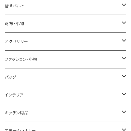
ELGIN
替えベルト
SALVATORE MARRA
COACH
財布・小物
CASIO
DANIEL WELLINGTON
SONNE
アクセサリー
GRANDEUR
LACOSTE
DUCT
GUCCI
ファッション・小物
COGU
DIESEL
TRANSNUMBER
TIFFANY&CO
DAKS
バッグ
GAGA MILANO
MICHAEL KORS
SAAMA HOMME
FOLLI FOLLIE
栃木レザー
MANHATTAN PORTAGE
インテリア
CACTUS
NO BRAND
ARNOLD PALMER
POLICE
NIKE
United HOMME
CRYSTOCRAFT
キッチン用品
TIMEX
MICHAEL KORS
PAUL HEWITT
DUNHILL
RODANIA
SEIKO
I'mD
ステーショナリー