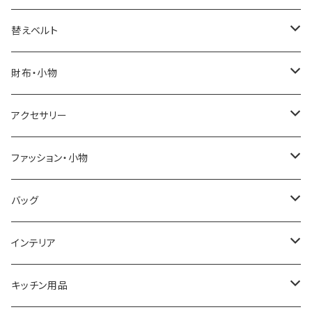
ELGIN
替えベルト
SALVATORE MARRA
COACH
財布・小物
CASIO
DANIEL WELLINGTON
SONNE
アクセサリー
GRANDEUR
LACOSTE
DUCT
GUCCI
ファッション・小物
COGU
DIESEL
TRANSNUMBER
TIFFANY&CO
DAKS
バッグ
GAGA MILANO
MICHAEL KORS
SAAMA HOMME
FOLLI FOLLIE
栃木レザー
MANHATTAN PORTAGE
インテリア
CACTUS
NO BRAND
ARNOLD PALMER
POLICE
NIKE
United HOMME
CRYSTOCRAFT
キッチン用品