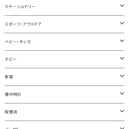
TIMEX
MICHAEL KORS
PAUL HEWITT
DUNHILL
RODANIA
SEIKO
I'mD
ステーショナリー
NIXON
DIESEL
22designstudio
NEWYORKER
BEAMZSQUARE
CITIZEN
Helios
LAMY
スポーツ・アウトドア
AVALANCHE
ALV
BOTTEGA VENETA
OROBIANCO
BLAZER CLUB
BRAUN
VALENTINO VISCANI
WATERMAN
Trangia
ベビー・キッズ
ORIENT
Merge
EMPORIO ARMANI
Ellese
ANDY HAWARD
RHYTHM
PARKER
Barebones
ふわりぃ
ホビー
ZEPPELIN
ETTINGER
CALVIN KLEIN
COLEMAN
G GUSTO
BLOSSOM
PELIKAN
FEUERHAND
ERGO BABY
その他
家電
SKAGEN
COACH
DANIEL WELLINGTON
MONTBLANC
GULLWING
MONDAINE
CROSS
CASIO
AMOS
CREATE
懐中時計
FOOTBALL WATCHES
BVLGARI
SWAROVSKI
Fashion Accessory Cllection
LESPORTSAC
MAWA
MONTBLANC
OMMIX
TORAY
MONDAINE
喫煙具