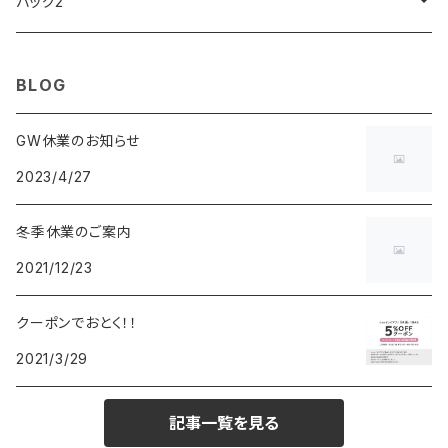
ARCA FUTURA
VANQUISH
VIVIENNE WESTWOOD
ISLAND
PRADA
その他
SWAROVSKI
COACH
OMRON
ZIPPO
バッグ2
MAURO JERARDI
FURBO
COACH
DEUS EX MACHINA
ARC'TERYX
DANIEL WELLINGTON
DANIEL WELLINGTON
MATTEL
Star Donut
CARAN d'ACHE
JAN SPORT
BLOG
POS
鈴堂
BRAUN
HUF
MISZAPATO
LUSSO
その他
SPICE OF LIFE
TSUBOTA PEARL
LOEWE
GW休業のお知らせ
2023/4/27
DISNEY
DUNHILL
MICHAEL KORS
ATLANTIC STARS
BROMPTON
TANACOCORO
SMYTHSON
Micol
冬季休業のご案内
FOREVER
BEAMZSQUARE
MARC JACOBS
VIVIENNE WESTWOOD
HAMILTON
WOODEN
2021/12/23
FRANK MIURA
RODANIA
KATE SPADE
JOHNSTONS
JULY NINE
DR.VRANJES
クーポンでおとく！！
2021/3/29
CLUSE
TOMMY HILFIGER
DIESEL
POLO RALPH LAUREN
INCASE
CASIO
記事一覧を見る
TIME PIECE
United HOMME
TOMMY HILFIGER
CHAMPION
GLEN ROYAL
SPEXTRUM