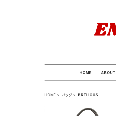
HOME
ABOUT
HOME
バッグ
BRELIOUS