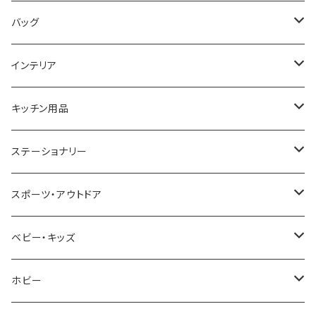
COGU
DIESEL
TRANSNUMBER
TIFFANY&CO
DAKS
バッグ
GAGA MILANO
MICHAEL KORS
SAAMA HOMME
FOLLI FOLLIE
栃木レザー
MANHATTAN PORTAGE
インテリア
CACTUS
NO BRAND
ARNOLD PALMER
POLICE
NIKE
United HOMME
CRYSTOCRAFT
キッチン用品
TIMEX
MICHAEL KORS
PAUL HEWITT
DUNHILL
RODANIA
SEIKO
I'mD
ステーショナリー
NIXON
DIESEL
22designstudio
NEWYORKER
BEAMZSQUARE
CITIZEN
Helios
LAMY
スポーツ・アウトドア
AVALANCHE
ALV
BOTTEGA VENETA
OROBIANCO
BLAZER CLUB
BRAUN
VALENTINO VISCANI
WATERMAN
Trangia
ベビー・キッズ
ORIENT
Merge
EMPORIO ARMANI
Ellese
ANDY HAWARD
RHYTHM
PARKER
Barebones
ふわりぃ
ホビー