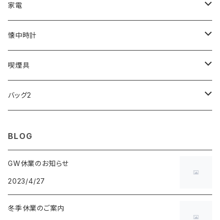
ZEPPELIN
ETTINGER
CALVIN KLEIN
COLEMAN
G GUSTO
BLOSSOM
PELIKAN
FEUERHAND
ERGO BABY
その他
家電
SKAGEN
COACH
DANIEL WELLINGTON
MONTBLANC
GULLWING
MONDAINE
CROSS
CASIO
AMOS
CREATE
懐中時計
FOOTBALL WATCHES
BVLGARI
SWAROVSKI
Fashion Accessory Cllection
LESPORTSAC
MAWA
MONTBLANC
OMMIX
TORAY
MONDAINE
喫煙具
ARCA FUTURA
VANQUISH
VIVIENNE WESTWOOD
ISLAND
PRADA
その他
SWAROVSKI
COACH
OMRON
ZIPPO
バッグ2
MAURO JERARDI
FURBO
COACH
DEUS EX MACHINA
ARC'TERYX
DANIEL WELLINGTON
DANIEL WELLINGTON
MATTEL
Star Donut
CARAN d'ACHE
JAN SPORT
BLOG
POS
鈴堂
BRAUN
HUF
MISZAPATO
LUSSO
その他
SPICE OF LIFE
TSUBOTA PEARL
LOEWE
GW休業のお知らせ
2023/4/27
DISNEY
DUNHILL
MICHAEL KORS
ATLANTIC STARS
BROMPTON
TANACOCORO
SMYTHSON
Micol
冬季休業のご案内
FOREVER
BEAMZSQUARE
MARC JACOBS
VIVIENNE WESTWOOD
HAMILTON
WOODEN