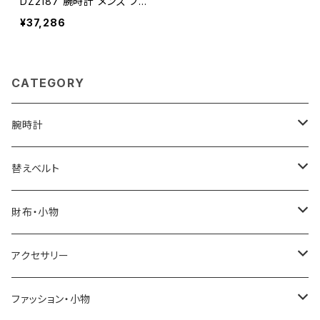
DZ2187 腕時計 メンズ ブ
ラック クオーツ アナログ
¥37,286
ウォッチ
CATEGORY
腕時計
ELGIN
替えベルト
SALVATORE MARRA
COACH
財布・小物
CASIO
DANIEL WELLINGTON
SONNE
アクセサリー
GRANDEUR
LACOSTE
DUCT
GUCCI
ファッション・小物