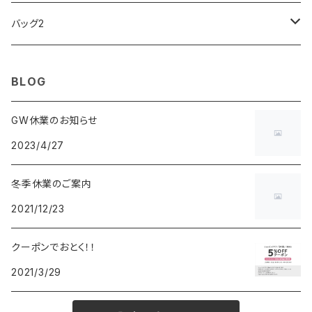
ARCA FUTURA
VANQUISH
VIVIENNE WESTWOOD
ISLAND
PRADA
その他
SWAROVSKI
COACH
OMRON
ZIPPO
バッグ2
MAURO JERARDI
FURBO
COACH
DEUS EX MACHINA
ARC'TERYX
DANIEL WELLINGTON
DANIEL WELLINGTON
MATTEL
Star Donut
CARAN d'ACHE
JAN SPORT
BLOG
POS
鈴堂
BRAUN
HUF
MISZAPATO
LUSSO
その他
SPICE OF LIFE
TSUBOTA PEARL
LOEWE
GW休業のお知らせ
2023/4/27
DISNEY
DUNHILL
MICHAEL KORS
ATLANTIC STARS
BROMPTON
TANACOCORO
SMYTHSON
Micol
冬季休業のご案内
FOREVER
BEAMZSQUARE
MARC JACOBS
VIVIENNE WESTWOOD
HAMILTON
WOODEN
2021/12/23
FRANK MIURA
RODANIA
KATE SPADE
JOHNSTONS
JULY NINE
DR.VRANJES
クーポンでおとく！！
2021/3/29
CLUSE
TOMMY HILFIGER
DIESEL
POLO RALPH LAUREN
INCASE
CASIO