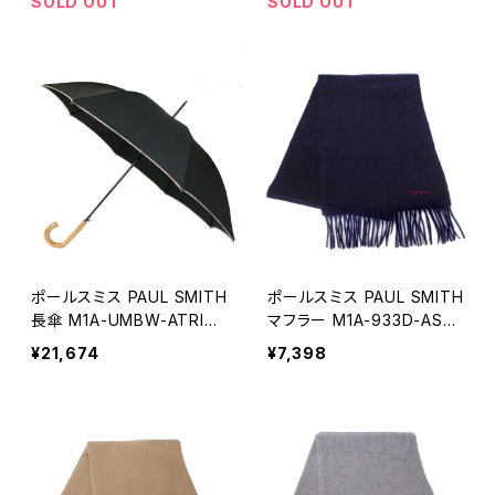
ク ブラウン
SOLD OUT
SOLD OUT
ポールスミス PAUL SMITH
ポールスミス PAUL SMITH
長傘 M1A-UMBW-ATRIM-
マフラー M1A-933D-AS0
92A メンズ ブラック マルチ
4-47 メンズ ネイビー
¥21,674
¥7,398
カラー