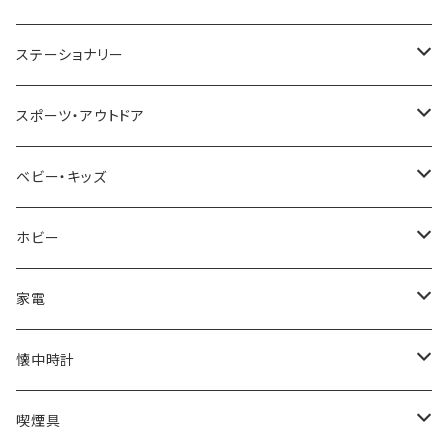
TIMEX
MICHAEL KORS
PAUL HEWITT
DUNHILL
RODANIA
SEIKO
I'mD
ステーショナリー
NIXON
DIESEL
22designstudio
NEWYORKER
BEAMZSQUARE
CITIZEN
Helios
LAMY
スポーツ・アウトドア
AVALANCHE
ALV
BOTTEGA VENETA
OROBIANCO
BLAZER CLUB
BRAUN
VALENTINO VISCANI
WATERMAN
Trangia
ベビー・キッズ
ORIENT
Merge
EMPORIO ARMANI
Ellese
ANDY HAWARD
RHYTHM
PARKER
Barebones
ふわりぃ
ホビー
ZEPPELIN
ETTINGER
CALVIN KLEIN
COLEMAN
G GUSTO
BLOSSOM
PELIKAN
FEUERHAND
ERGO BABY
その他
家電
SKAGEN
COACH
DANIEL WELLINGTON
MONTBLANC
GULLWING
MONDAINE
CROSS
CASIO
AMOS
CREATE
懐中時計
FOOTBALL WATCHES
BVLGARI
SWAROVSKI
Fashion Accessory Cllection
LESPORTSAC
MAWA
MONTBLANC
OMMIX
TORAY
MONDAINE
喫煙具