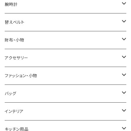
腕時計
ELGIN
替えベルト
SALVATORE MARRA
COACH
財布・小物
CASIO
DANIEL WELLINGTON
SONNE
アクセサリー
GRANDEUR
LACOSTE
DUCT
GUCCI
ファッション・小物
COGU
DIESEL
TRANSNUMBER
TIFFANY&CO
DAKS
バッグ
GAGA MILANO
MICHAEL KORS
SAAMA HOMME
FOLLI FOLLIE
栃木レザー
MANHATTAN PORTAGE
インテリア
CACTUS
NO BRAND
ARNOLD PALMER
POLICE
NIKE
United HOMME
CRYSTOCRAFT
キッチン用品