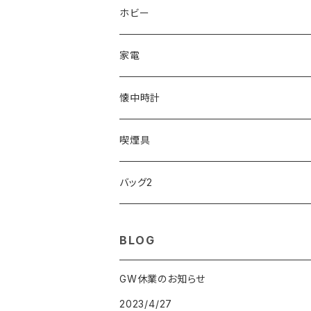
ORIENT
Merge
EMPORIO ARMANI
Ellese
ANDY HAWARD
RHYTHM
PARKER
Barebones
ふわりぃ
ホビー
ZEPPELIN
ETTINGER
CALVIN KLEIN
COLEMAN
G GUSTO
BLOSSOM
PELIKAN
FEUERHAND
ERGO BABY
その他
家電
SKAGEN
COACH
DANIEL WELLINGTON
MONTBLANC
GULLWING
MONDAINE
CROSS
CASIO
AMOS
CREATE
懐中時計
FOOTBALL WATCHES
BVLGARI
SWAROVSKI
Fashion Accessory Cllection
LESPORTSAC
MAWA
MONTBLANC
OMMIX
TORAY
MONDAINE
喫煙具
ARCA FUTURA
VANQUISH
VIVIENNE WESTWOOD
ISLAND
PRADA
その他
SWAROVSKI
COACH
OMRON
ZIPPO
バッグ2
MAURO JERARDI
FURBO
COACH
DEUS EX MACHINA
ARC'TERYX
DANIEL WELLINGTON
DANIEL WELLINGTON
MATTEL
Star Donut
CARAN d'ACHE
JAN SPORT
BLOG
POS
鈴堂
BRAUN
HUF
MISZAPATO
LUSSO
その他
SPICE OF LIFE
TSUBOTA PEARL
LOEWE
GW休業のお知らせ
2023/4/27
DISNEY
DUNHILL
MICHAEL KORS
ATLANTIC STARS
BROMPTON
TANACOCORO
Micol