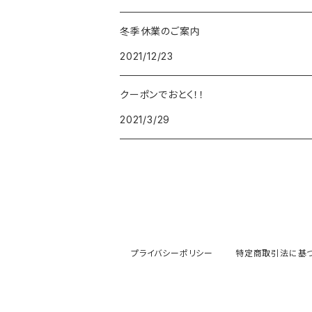
冬季休業のご案内
FOREVER
BEAMZSQUARE
MARC JACOBS
VIVIENNE WESTWOOD
HAMILTON
WOODEN
2021/12/23
FRANK MIURA
RODANIA
KATE SPADE
JOHNSTONS
JULY NINE
DR.VRANJES
クーポンでおとく！！
2021/3/29
CLUSE
TOMMY HILFIGER
DIESEL
POLO RALPH LAUREN
INCASE
CASIO
TIME PIECE
United HOMME
TOMMY HILFIGER
CHAMPION
GLEN ROYAL
SPEXTRUM
CHRISTIAN PAUL
CALVIN KLEIN
Salvatore Ferragamo
THRASHER
IL BISONTE
KAPTEN&SON
その他
PAUL SMITH
MONCLER
GREGORY
プライバシーポリシー
特定商取引法に基
KLASSE14
PRADA
GIVENCHY
PAUL SMITH
MAISON KITSUNE