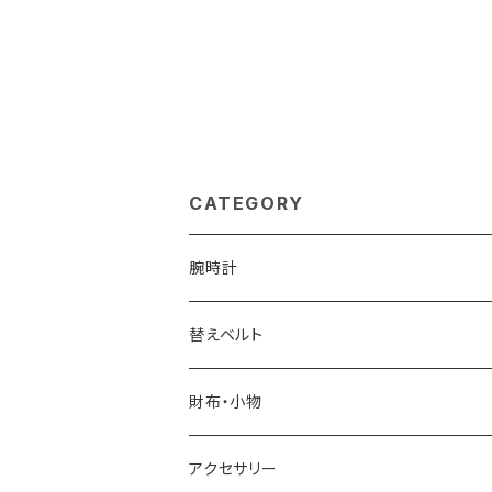
CATEGORY
腕時計
ELGIN
替えベルト
SALVATORE MARRA
COACH
財布・小物
CASIO
DANIEL WELLINGTON
SONNE
アクセサリー