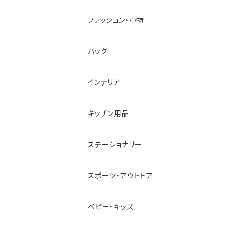
GRANDEUR
LACOSTE
DUCT
GUCCI
ファッション・小物
COGU
DIESEL
TRANSNUMBER
TIFFANY&CO
DAKS
バッグ
GAGA MILANO
MICHAEL KORS
SAAMA HOMME
FOLLI FOLLIE
栃木レザー
MANHATTAN PORTAGE
インテリア
CACTUS
NO BRAND
ARNOLD PALMER
POLICE
NIKE
United HOMME
CRYSTOCRAFT
キッチン用品
TIMEX
MICHAEL KORS
PAUL HEWITT
DUNHILL
RODANIA
SEIKO
I'mD
ステーショナリー
NIXON
DIESEL
22designstudio
NEWYORKER
BEAMZSQUARE
CITIZEN
Helios
LAMY
スポーツ・アウトドア
AVALANCHE
ALV
BOTTEGA VENETA
OROBIANCO
BLAZER CLUB
BRAUN
VALENTINO VISCANI
WATERMAN
Trangia
ベビー・キッズ