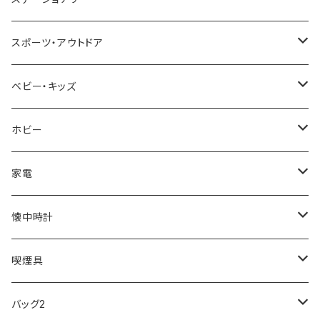
NIXON
DIESEL
22designstudio
NEWYORKER
BEAMZSQUARE
CITIZEN
Helios
LAMY
スポーツ・アウトドア
AVALANCHE
ALV
BOTTEGA VENETA
OROBIANCO
BLAZER CLUB
BRAUN
VALENTINO VISCANI
WATERMAN
Trangia
ベビー・キッズ
ORIENT
Merge
EMPORIO ARMANI
Ellese
ANDY HAWARD
RHYTHM
PARKER
Barebones
ふわりぃ
ホビー
ZEPPELIN
ETTINGER
CALVIN KLEIN
COLEMAN
G GUSTO
BLOSSOM
PELIKAN
FEUERHAND
ERGO BABY
その他
家電
SKAGEN
COACH
DANIEL WELLINGTON
MONTBLANC
GULLWING
MONDAINE
CROSS
CASIO
AMOS
CREATE
懐中時計
FOOTBALL WATCHES
BVLGARI
SWAROVSKI
Fashion Accessory Cllection
LESPORTSAC
MAWA
MONTBLANC
OMMIX
TORAY
MONDAINE
喫煙具
ARCA FUTURA
VANQUISH
VIVIENNE WESTWOOD
ISLAND
PRADA
その他
SWAROVSKI
COACH
OMRON
ZIPPO
バッグ2