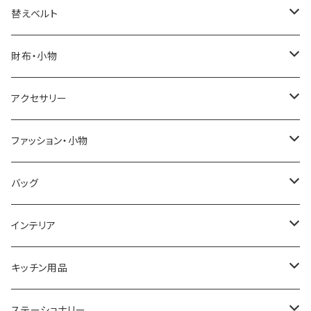
ELGIN
替えベルト
SALVATORE MARRA
COACH
財布・小物
CASIO
DANIEL WELLINGTON
SONNE
アクセサリー
GRANDEUR
LACOSTE
DUCT
GUCCI
ファッション・小物
COGU
DIESEL
TRANSNUMBER
TIFFANY&CO
DAKS
バッグ
GAGA MILANO
MICHAEL KORS
SAAMA HOMME
FOLLI FOLLIE
栃木レザー
MANHATTAN PORTAGE
インテリア
CACTUS
NO BRAND
ARNOLD PALMER
POLICE
NIKE
United HOMME
CRYSTOCRAFT
キッチン用品
TIMEX
MICHAEL KORS
PAUL HEWITT
DUNHILL
RODANIA
SEIKO
I'mD
ステーショナリー