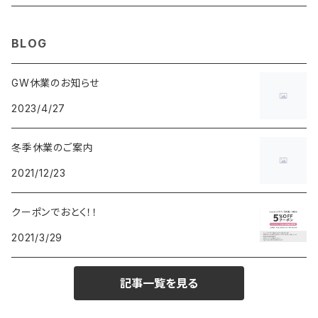
MAURO JERARDI
FURBO
COACH
DEUS EX MACHINA
ARC'TERYX
DANIEL WELLINGTON
DANIEL WELLINGTON
MATTEL
Star Donut
CARAN d'ACHE
JAN SPORT
BLOG
POS
鈴堂
BRAUN
HUF
MISZAPATO
LUSSO
その他
SPICE OF LIFE
TSUBOTA PEARL
LOEWE
GW休業のお知らせ
2023/4/27
DISNEY
DUNHILL
MICHAEL KORS
ATLANTIC STARS
BROMPTON
TANACOCORO
SMYTHSON
Micol
冬季休業のご案内
FOREVER
BEAMZSQUARE
MARC JACOBS
VIVIENNE WESTWOOD
HAMILTON
WOODEN
2021/12/23
FRANK MIURA
RODANIA
KATE SPADE
JOHNSTONS
JULY NINE
DR.VRANJES
クーポンでおとく！！
2021/3/29
CLUSE
TOMMY HILFIGER
DIESEL
POLO RALPH LAUREN
INCASE
CASIO
記事一覧を見る
TIME PIECE
United HOMME
TOMMY HILFIGER
CHAMPION
GLEN ROYAL
SPEXTRUM