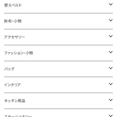
ELGIN
替えベルト
SALVATORE MARRA
COACH
財布・小物
CASIO
DANIEL WELLINGTON
SONNE
アクセサリー
GRANDEUR
LACOSTE
DUCT
GUCCI
ファッション・小物
COGU
DIESEL
TRANSNUMBER
TIFFANY&CO
DAKS
バッグ
GAGA MILANO
MICHAEL KORS
SAAMA HOMME
FOLLI FOLLIE
栃木レザー
MANHATTAN PORTAGE
インテリア
CACTUS
NO BRAND
ARNOLD PALMER
POLICE
NIKE
United HOMME
CRYSTOCRAFT
キッチン用品
TIMEX
MICHAEL KORS
PAUL HEWITT
DUNHILL
RODANIA
SEIKO
I'mD
ステーショナリー