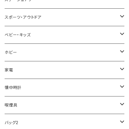
NIXON
DIESEL
22designstudio
NEWYORKER
BEAMZSQUARE
CITIZEN
Helios
LAMY
スポーツ・アウトドア
AVALANCHE
ALV
BOTTEGA VENETA
OROBIANCO
BLAZER CLUB
BRAUN
VALENTINO VISCANI
WATERMAN
Trangia
ベビー・キッズ
ORIENT
Merge
EMPORIO ARMANI
Ellese
ANDY HAWARD
RHYTHM
PARKER
Barebones
ふわりぃ
ホビー
ZEPPELIN
ETTINGER
CALVIN KLEIN
COLEMAN
G GUSTO
BLOSSOM
PELIKAN
FEUERHAND
ERGO BABY
その他
家電
SKAGEN
COACH
DANIEL WELLINGTON
MONTBLANC
GULLWING
MONDAINE
CROSS
CASIO
AMOS
CREATE
懐中時計
FOOTBALL WATCHES
BVLGARI
SWAROVSKI
Fashion Accessory Cllection
LESPORTSAC
MAWA
MONTBLANC
OMMIX
TORAY
MONDAINE
喫煙具
ARCA FUTURA
VANQUISH
VIVIENNE WESTWOOD
ISLAND
PRADA
その他
SWAROVSKI
COACH
OMRON
ZIPPO
バッグ2