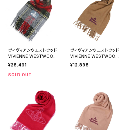
ヴィヴィアンウエストウッド
ヴィヴィアンウエストウッド
VIVIENNE WESTWOOD
VIVIENNE WESTWOOD
CHUNKY TARTAN マフラ
マフラー 24-W00Q7-C40
¥28,461
¥12,898
ー 8103014F-W01BM-H4
7 レディース メンズ キャメ
01 ユニセックス
ル マフラー
SOLD OUT