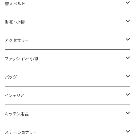
ELGIN
替えベルト
SALVATORE MARRA
COACH
財布・小物
CASIO
DANIEL WELLINGTON
SONNE
アクセサリー
GRANDEUR
LACOSTE
DUCT
GUCCI
ファッション・小物
COGU
DIESEL
TRANSNUMBER
TIFFANY&CO
DAKS
バッグ
GAGA MILANO
MICHAEL KORS
SAAMA HOMME
FOLLI FOLLIE
栃木レザー
MANHATTAN PORTAGE
インテリア
CACTUS
NO BRAND
ARNOLD PALMER
POLICE
NIKE
United HOMME
CRYSTOCRAFT
キッチン用品
TIMEX
MICHAEL KORS
PAUL HEWITT
DUNHILL
RODANIA
SEIKO
I'mD
ステーショナリー