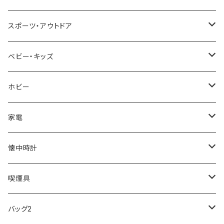
NIXON
DIESEL
22designstudio
NEWYORKER
BEAMZSQUARE
CITIZEN
Helios
LAMY
スポーツ・アウトドア
AVALANCHE
ALV
BOTTEGA VENETA
OROBIANCO
BLAZER CLUB
BRAUN
VALENTINO VISCANI
WATERMAN
Trangia
ベビー・キッズ
ORIENT
Merge
EMPORIO ARMANI
Ellese
ANDY HAWARD
RHYTHM
PARKER
Barebones
ふわりぃ
ホビー
ZEPPELIN
ETTINGER
CALVIN KLEIN
COLEMAN
G GUSTO
BLOSSOM
PELIKAN
FEUERHAND
ERGO BABY
その他
家電
SKAGEN
COACH
DANIEL WELLINGTON
MONTBLANC
GULLWING
MONDAINE
CROSS
CASIO
AMOS
CREATE
懐中時計
FOOTBALL WATCHES
BVLGARI
SWAROVSKI
Fashion Accessory Cllection
LESPORTSAC
MAWA
MONTBLANC
OMMIX
TORAY
MONDAINE
喫煙具
ARCA FUTURA
VANQUISH
VIVIENNE WESTWOOD
ISLAND
PRADA
その他
SWAROVSKI
COACH
OMRON
ZIPPO
バッグ2