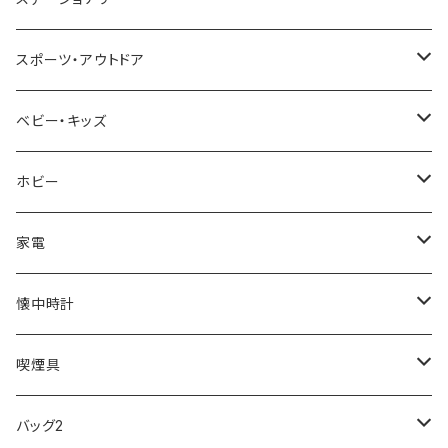
NIXON
DIESEL
22designstudio
NEWYORKER
BEAMZSQUARE
CITIZEN
Helios
LAMY
スポーツ・アウトドア
AVALANCHE
ALV
BOTTEGA VENETA
OROBIANCO
BLAZER CLUB
BRAUN
VALENTINO VISCANI
WATERMAN
Trangia
ベビー・キッズ
ORIENT
Merge
EMPORIO ARMANI
Ellese
ANDY HAWARD
RHYTHM
PARKER
Barebones
ふわりぃ
ホビー
ZEPPELIN
ETTINGER
CALVIN KLEIN
COLEMAN
G GUSTO
BLOSSOM
PELIKAN
FEUERHAND
ERGO BABY
その他
家電
SKAGEN
COACH
DANIEL WELLINGTON
MONTBLANC
GULLWING
MONDAINE
CROSS
CASIO
AMOS
CREATE
懐中時計
FOOTBALL WATCHES
BVLGARI
SWAROVSKI
Fashion Accessory Cllection
LESPORTSAC
MAWA
MONTBLANC
OMMIX
TORAY
MONDAINE
喫煙具
ARCA FUTURA
VANQUISH
VIVIENNE WESTWOOD
ISLAND
PRADA
その他
SWAROVSKI
COACH
OMRON
ZIPPO
バッグ2