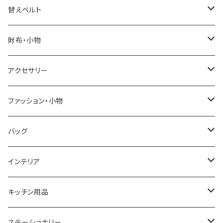
ELGIN
替えベルト
SALVATORE MARRA
COACH
財布・小物
CASIO
DANIEL WELLINGTON
SONNE
アクセサリー
GRANDEUR
LACOSTE
DUCT
GUCCI
ファッション・小物
COGU
DIESEL
TRANSNUMBER
TIFFANY&CO
DAKS
バッグ
GAGA MILANO
MICHAEL KORS
SAAMA HOMME
FOLLI FOLLIE
栃木レザー
MANHATTAN PORTAGE
インテリア
CACTUS
NO BRAND
ARNOLD PALMER
POLICE
NIKE
United HOMME
CRYSTOCRAFT
キッチン用品
TIMEX
MICHAEL KORS
PAUL HEWITT
DUNHILL
RODANIA
SEIKO
I'mD
ステーショナリー