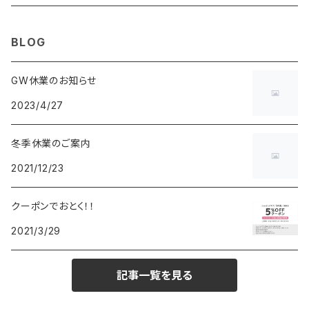
MAURO JERARDI
FURBO
COACH
DEUS EX MACHINA
ARC'TERYX
DANIEL WELLINGTON
DANIEL WELLINGTON
MATTEL
Star Donut
CARAN d'ACHE
JAN SPORT
BLOG
POS
鈴堂
BRAUN
HUF
MISZAPATO
LUSSO
その他
SPICE OF LIFE
TSUBOTA PEARL
LOEWE
GW休業のお知らせ
2023/4/27
DISNEY
DUNHILL
MICHAEL KORS
ATLANTIC STARS
BROMPTON
TANACOCORO
SMYTHSON
Micol
冬季休業のご案内
FOREVER
BEAMZSQUARE
MARC JACOBS
VIVIENNE WESTWOOD
HAMILTON
WOODEN
2021/12/23
FRANK MIURA
RODANIA
KATE SPADE
JOHNSTONS
JULY NINE
DR.VRANJES
クーポンでおとく！！
2021/3/29
CLUSE
TOMMY HILFIGER
DIESEL
POLO RALPH LAUREN
INCASE
CASIO
記事一覧を見る
TIME PIECE
United HOMME
TOMMY HILFIGER
CHAMPION
GLEN ROYAL
SPEXTRUM