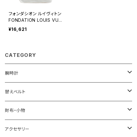
フォンダシオン ルイヴィトン
FONDATION LOUIS VUIT
TON ルイヴィトン美術館限
¥16,621
定モデル トートバッグ LV-F
DT-GY-POCKET 内ポケッ
ト付き lv-fdt-358 ベージ
ュ 2000000000358 203
CATEGORY
58
腕時計
ELGIN
替えベルト
SALVATORE MARRA
COACH
財布・小物
CASIO
DANIEL WELLINGTON
SONNE
アクセサリー