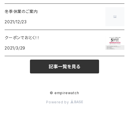
冬季休業のご案内
FOREVER
BEAMZSQUARE
MARC JACOBS
VIVIENNE WESTWOOD
HAMILTON
WOODEN
2021/12/23
FRANK MIURA
RODANIA
KATE SPADE
JOHNSTONS
JULY NINE
DR.VRANJES
クーポンでおとく！！
2021/3/29
CLUSE
TOMMY HILFIGER
DIESEL
POLO RALPH LAUREN
INCASE
CASIO
記事一覧を見る
TIME PIECE
United HOMME
TOMMY HILFIGER
CHAMPION
GLEN ROYAL
SPEXTRUM
CHRISTIAN PAUL
CALVIN KLEIN
Salvatore Ferragamo
THRASHER
IL BISONTE
© empirewatch
Powered by
KAPTEN&SON
その他
PAUL SMITH
MONCLER
GREGORY
KLASSE14
PRADA
GIVENCHY
PAUL SMITH
MAISON KITSUNE