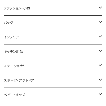
GRANDEUR
LACOSTE
DUCT
GUCCI
ファッション・小物
COGU
DIESEL
TRANSNUMBER
TIFFANY&CO
DAKS
バッグ
GAGA MILANO
MICHAEL KORS
SAAMA HOMME
FOLLI FOLLIE
栃木レザー
MANHATTAN PORTAGE
インテリア
CACTUS
NO BRAND
ARNOLD PALMER
POLICE
NIKE
United HOMME
CRYSTOCRAFT
キッチン用品
TIMEX
MICHAEL KORS
PAUL HEWITT
DUNHILL
RODANIA
SEIKO
I'mD
ステーショナリー
NIXON
DIESEL
22designstudio
NEWYORKER
BEAMZSQUARE
CITIZEN
Helios
LAMY
スポーツ・アウトドア
AVALANCHE
ALV
BOTTEGA VENETA
OROBIANCO
BLAZER CLUB
BRAUN
VALENTINO VISCANI
WATERMAN
Trangia
ベビー・キッズ