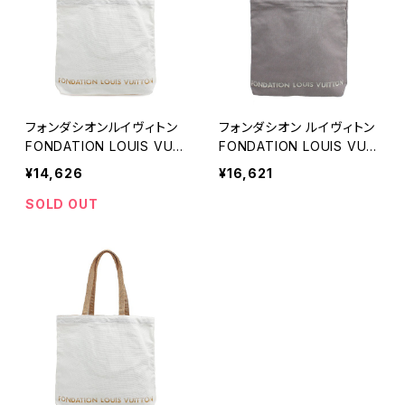
フォンダシオンルイヴィトン
フォンダシオン ルイヴィトン
FONDATION LOUIS VUIT
FONDATION LOUIS VUIT
TON ルイヴィトン美術館限
TON ルイヴィトン美術館限
¥14,626
¥16,621
定モデル トートバッグ LV-F
定モデル トートバッグ LV-F
DT-BE (200000000057
DT-GY-POCKET 内ポケッ
SOLD OUT
2 20572) ホワイト ベージ
ト付き グレー 200000000
ュ
0565 20565