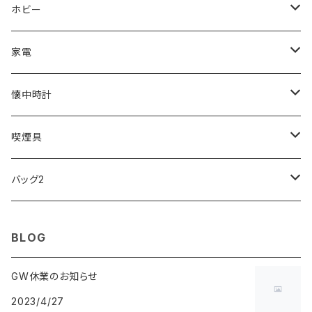
ORIENT
Merge
EMPORIO ARMANI
Ellese
ANDY HAWARD
RHYTHM
PARKER
Barebones
ふわりぃ
ホビー
ZEPPELIN
ETTINGER
CALVIN KLEIN
COLEMAN
G GUSTO
BLOSSOM
PELIKAN
FEUERHAND
ERGO BABY
その他
家電
SKAGEN
COACH
DANIEL WELLINGTON
MONTBLANC
GULLWING
MONDAINE
CROSS
CASIO
AMOS
CREATE
懐中時計
FOOTBALL WATCHES
BVLGARI
SWAROVSKI
Fashion Accessory Cllection
LESPORTSAC
MAWA
MONTBLANC
OMMIX
TORAY
MONDAINE
喫煙具
ARCA FUTURA
VANQUISH
VIVIENNE WESTWOOD
ISLAND
PRADA
その他
SWAROVSKI
COACH
OMRON
ZIPPO
バッグ2
MAURO JERARDI
FURBO
COACH
DEUS EX MACHINA
ARC'TERYX
DANIEL WELLINGTON
DANIEL WELLINGTON
MATTEL
Star Donut
CARAN d'ACHE
JAN SPORT
BLOG
POS
鈴堂
BRAUN
HUF
MISZAPATO
LUSSO
その他
SPICE OF LIFE
TSUBOTA PEARL
LOEWE
GW休業のお知らせ
2023/4/27
DISNEY
DUNHILL
MICHAEL KORS
ATLANTIC STARS
BROMPTON
TANACOCORO
Micol