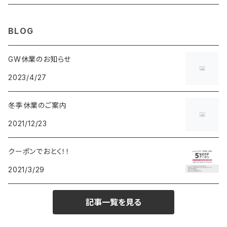
MAURO JERARDI
FURBO
COACH
DEUS EX MACHINA
ARC'TERYX
DANIEL WELLINGTON
DANIEL WELLINGTON
MATTEL
Star Donut
CARAN d'ACHE
JAN SPORT
BLOG
POS
鈴堂
BRAUN
HUF
MISZAPATO
LUSSO
その他
SPICE OF LIFE
TSUBOTA PEARL
LOEWE
GW休業のお知らせ
2023/4/27
DISNEY
DUNHILL
MICHAEL KORS
ATLANTIC STARS
BROMPTON
TANACOCORO
Micol
冬季休業のご案内
FOREVER
BEAMZSQUARE
MARC JACOBS
VIVIENNE WESTWOOD
HAMILTON
WOODEN
2021/12/23
FRANK MIURA
RODANIA
KATE SPADE
JOHNSTONS
JULY NINE
DR.VRANJES
クーポンでおとく！！
2021/3/29
CLUSE
TOMMY HILFIGER
DIESEL
POLO RALPH LAUREN
INCASE
CASIO
記事一覧を見る
TIME PIECE
United HOMME
TOMMY HILFIGER
CHAMPION
GLEN ROYAL
SPEXTRUM