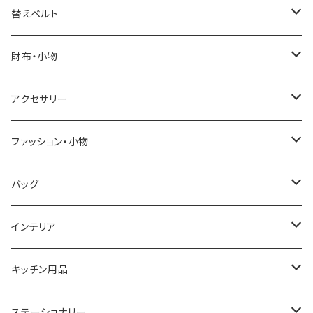
ELGIN
替えベルト
SALVATORE MARRA
COACH
財布・小物
CASIO
DANIEL WELLINGTON
SONNE
アクセサリー
GRANDEUR
LACOSTE
DUCT
GUCCI
ファッション・小物
COGU
DIESEL
TRANSNUMBER
TIFFANY&CO
DAKS
バッグ
GAGA MILANO
MICHAEL KORS
SAAMA HOMME
FOLLI FOLLIE
栃木レザー
MANHATTAN PORTAGE
インテリア
CACTUS
NO BRAND
ARNOLD PALMER
POLICE
NIKE
United HOMME
CRYSTOCRAFT
キッチン用品
TIMEX
MICHAEL KORS
PAUL HEWITT
DUNHILL
RODANIA
SEIKO
I'mD
ステーショナリー