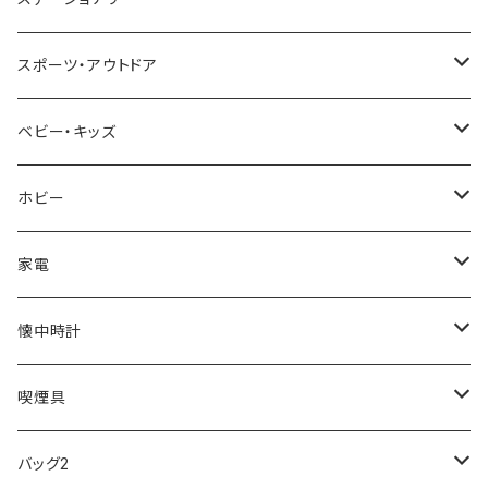
NIXON
DIESEL
22designstudio
NEWYORKER
BEAMZSQUARE
CITIZEN
Helios
LAMY
スポーツ・アウトドア
AVALANCHE
ALV
BOTTEGA VENETA
OROBIANCO
BLAZER CLUB
BRAUN
VALENTINO VISCANI
WATERMAN
Trangia
ベビー・キッズ
ORIENT
Merge
EMPORIO ARMANI
Ellese
ANDY HAWARD
RHYTHM
PARKER
Barebones
ふわりぃ
ホビー
ZEPPELIN
ETTINGER
CALVIN KLEIN
COLEMAN
G GUSTO
BLOSSOM
PELIKAN
FEUERHAND
ERGO BABY
その他
家電
SKAGEN
COACH
DANIEL WELLINGTON
MONTBLANC
GULLWING
MONDAINE
CROSS
CASIO
AMOS
CREATE
懐中時計
FOOTBALL WATCHES
BVLGARI
SWAROVSKI
Fashion Accessory Cllection
LESPORTSAC
MAWA
MONTBLANC
OMMIX
TORAY
MONDAINE
喫煙具
ARCA FUTURA
VANQUISH
VIVIENNE WESTWOOD
ISLAND
PRADA
その他
SWAROVSKI
COACH
OMRON
ZIPPO
バッグ2