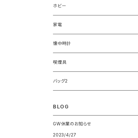
ORIENT
Merge
EMPORIO ARMANI
Ellese
ANDY HAWARD
RHYTHM
PARKER
Barebones
ふわりぃ
ホビー
ZEPPELIN
ETTINGER
CALVIN KLEIN
COLEMAN
G GUSTO
BLOSSOM
PELIKAN
FEUERHAND
ERGO BABY
その他
家電
SKAGEN
COACH
DANIEL WELLINGTON
MONTBLANC
GULLWING
MONDAINE
CROSS
CASIO
AMOS
CREATE
懐中時計
FOOTBALL WATCHES
BVLGARI
SWAROVSKI
Fashion Accessory Cllection
LESPORTSAC
MAWA
MONTBLANC
OMMIX
TORAY
MONDAINE
喫煙具
ARCA FUTURA
VANQUISH
VIVIENNE WESTWOOD
ISLAND
PRADA
その他
SWAROVSKI
COACH
OMRON
ZIPPO
バッグ2
MAURO JERARDI
FURBO
COACH
DEUS EX MACHINA
ARC'TERYX
DANIEL WELLINGTON
DANIEL WELLINGTON
MATTEL
Star Donut
CARAN d'ACHE
JAN SPORT
BLOG
POS
鈴堂
BRAUN
HUF
MISZAPATO
LUSSO
その他
SPICE OF LIFE
TSUBOTA PEARL
LOEWE
GW休業のお知らせ
2023/4/27
DISNEY
DUNHILL
MICHAEL KORS
ATLANTIC STARS
BROMPTON
TANACOCORO
SMYTHSON
Micol