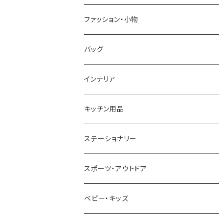
GRANDEUR
LACOSTE
DUCT
GUCCI
ファッション・小物
COGU
DIESEL
TRANSNUMBER
TIFFANY&CO
DAKS
バッグ
GAGA MILANO
MICHAEL KORS
SAAMA HOMME
FOLLI FOLLIE
栃木レザー
MANHATTAN PORTAGE
インテリア
CACTUS
NO BRAND
ARNOLD PALMER
POLICE
NIKE
United HOMME
CRYSTOCRAFT
キッチン用品
TIMEX
MICHAEL KORS
PAUL HEWITT
DUNHILL
RODANIA
SEIKO
I'mD
ステーショナリー
NIXON
DIESEL
22designstudio
NEWYORKER
BEAMZSQUARE
CITIZEN
Helios
LAMY
スポーツ・アウトドア
AVALANCHE
ALV
BOTTEGA VENETA
OROBIANCO
BLAZER CLUB
BRAUN
VALENTINO VISCANI
WATERMAN
Trangia
ベビー・キッズ