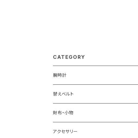
CATEGORY
腕時計
ELGIN
替えベルト
SALVATORE MARRA
COACH
財布・小物
CASIO
DANIEL WELLINGTON
SONNE
アクセサリー