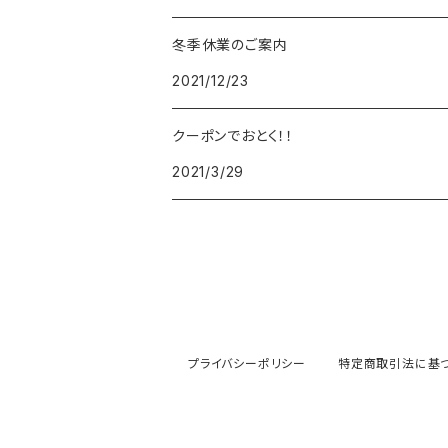
冬季休業のご案内
FOREVER
BEAMZSQUARE
MARC JACOBS
VIVIENNE WESTWOOD
HAMILTON
WOODEN
2021/12/23
FRANK MIURA
RODANIA
KATE SPADE
JOHNSTONS
JULY NINE
DR.VRANJES
クーポンでおとく！！
2021/3/29
CLUSE
TOMMY HILFIGER
DIESEL
POLO RALPH LAUREN
INCASE
CASIO
TIME PIECE
United HOMME
TOMMY HILFIGER
CHAMPION
GLEN ROYAL
SPEXTRUM
CHRISTIAN PAUL
CALVIN KLEIN
Salvatore Ferragamo
THRASHER
IL BISONTE
KAPTEN&SON
その他
PAUL SMITH
MONCLER
GREGORY
プライバシーポリシー
特定商取引法に基
KLASSE14
PRADA
GIVENCHY
PAUL SMITH
MAISON KITSUNE