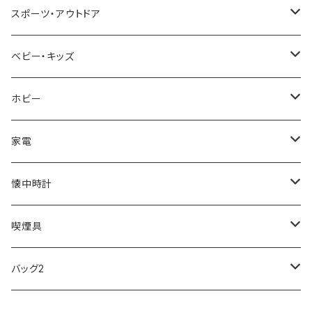
NIXON
DIESEL
22designstudio
NEWYORKER
BEAMZSQUARE
CITIZEN
Helios
LAMY
スポーツ・アウトドア
AVALANCHE
ALV
BOTTEGA VENETA
OROBIANCO
BLAZER CLUB
BRAUN
VALENTINO VISCANI
WATERMAN
Trangia
ベビー・キッズ
ORIENT
Merge
EMPORIO ARMANI
Ellese
ANDY HAWARD
RHYTHM
PARKER
Barebones
ふわりぃ
ホビー
ZEPPELIN
ETTINGER
CALVIN KLEIN
COLEMAN
G GUSTO
BLOSSOM
PELIKAN
FEUERHAND
ERGO BABY
その他
家電
SKAGEN
COACH
DANIEL WELLINGTON
MONTBLANC
GULLWING
MONDAINE
CROSS
CASIO
AMOS
CREATE
懐中時計
FOOTBALL WATCHES
BVLGARI
SWAROVSKI
Fashion Accessory Cllection
LESPORTSAC
MAWA
MONTBLANC
OMMIX
TORAY
MONDAINE
喫煙具
ARCA FUTURA
VANQUISH
VIVIENNE WESTWOOD
ISLAND
PRADA
その他
SWAROVSKI
COACH
OMRON
ZIPPO
バッグ2
MAURO JERARDI
FURBO
COACH
DEUS EX MACHINA
ARC'TERYX
DANIEL WELLINGTON
DANIEL WELLINGTON
MATTEL
Star Donut
CARAN d'ACHE
JAN SPORT