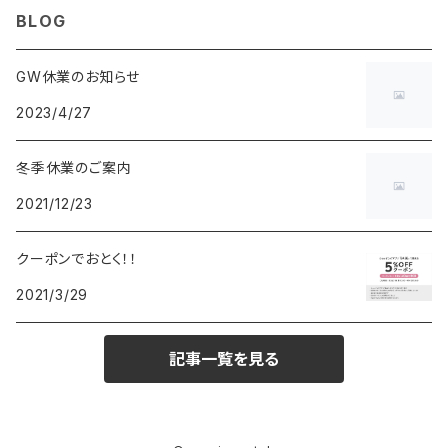
BLOG
POS
鈴堂
BRAUN
HUF
MISZAPATO
LUSSO
その他
SPICE OF LIFE
TSUBOTA PEARL
LOEWE
GW休業のお知らせ
2023/4/27
DISNEY
DUNHILL
MICHAEL KORS
ATLANTIC STARS
BROMPTON
TANACOCORO
SMYTHSON
Micol
冬季休業のご案内
FOREVER
BEAMZSQUARE
MARC JACOBS
VIVIENNE WESTWOOD
HAMILTON
WOODEN
2021/12/23
FRANK MIURA
RODANIA
KATE SPADE
JOHNSTONS
JULY NINE
DR.VRANJES
クーポンでおとく！！
2021/3/29
CLUSE
TOMMY HILFIGER
DIESEL
POLO RALPH LAUREN
INCASE
CASIO
記事一覧を見る
TIME PIECE
United HOMME
TOMMY HILFIGER
CHAMPION
GLEN ROYAL
SPEXTRUM
CHRISTIAN PAUL
CALVIN KLEIN
Salvatore Ferragamo
THRASHER
IL BISONTE