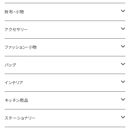
SALVATORE MARRA
COACH
財布・小物
CASIO
DANIEL WELLINGTON
SONNE
アクセサリー
GRANDEUR
LACOSTE
DUCT
GUCCI
ファッション・小物
COGU
DIESEL
TRANSNUMBER
TIFFANY&CO
DAKS
バッグ
GAGA MILANO
MICHAEL KORS
SAAMA HOMME
FOLLI FOLLIE
栃木レザー
MANHATTAN PORTAGE
インテリア
CACTUS
NO BRAND
ARNOLD PALMER
POLICE
NIKE
United HOMME
CRYSTOCRAFT
キッチン用品
TIMEX
MICHAEL KORS
PAUL HEWITT
DUNHILL
RODANIA
SEIKO
I'mD
ステーショナリー