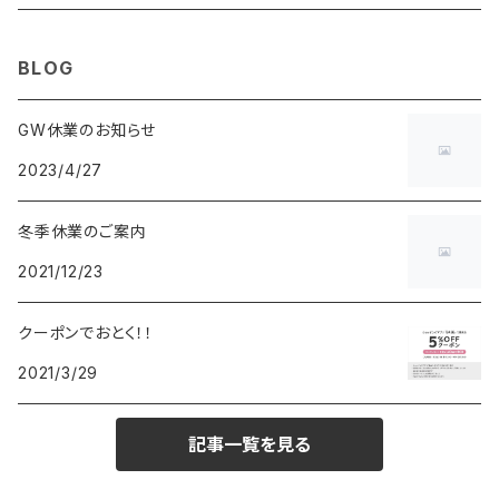
MAURO JERARDI
FURBO
COACH
DEUS EX MACHINA
ARC'TERYX
DANIEL WELLINGTON
DANIEL WELLINGTON
MATTEL
Star Donut
CARAN d'ACHE
JAN SPORT
BLOG
POS
鈴堂
BRAUN
HUF
MISZAPATO
LUSSO
その他
SPICE OF LIFE
TSUBOTA PEARL
LOEWE
GW休業のお知らせ
2023/4/27
DISNEY
DUNHILL
MICHAEL KORS
ATLANTIC STARS
BROMPTON
TANACOCORO
SMYTHSON
Micol
冬季休業のご案内
FOREVER
BEAMZSQUARE
MARC JACOBS
VIVIENNE WESTWOOD
HAMILTON
WOODEN
2021/12/23
FRANK MIURA
RODANIA
KATE SPADE
JOHNSTONS
JULY NINE
DR.VRANJES
クーポンでおとく！！
2021/3/29
CLUSE
TOMMY HILFIGER
DIESEL
POLO RALPH LAUREN
INCASE
CASIO
記事一覧を見る
TIME PIECE
United HOMME
TOMMY HILFIGER
CHAMPION
GLEN ROYAL
SPEXTRUM