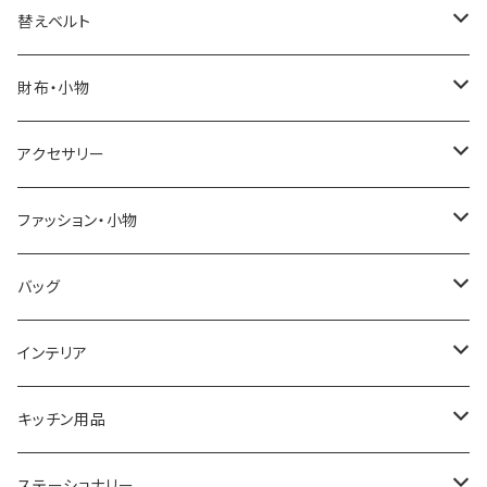
ELGIN
替えベルト
SALVATORE MARRA
COACH
財布・小物
CASIO
DANIEL WELLINGTON
SONNE
アクセサリー
GRANDEUR
LACOSTE
DUCT
GUCCI
ファッション・小物
COGU
DIESEL
TRANSNUMBER
TIFFANY&CO
DAKS
バッグ
GAGA MILANO
MICHAEL KORS
SAAMA HOMME
FOLLI FOLLIE
栃木レザー
MANHATTAN PORTAGE
インテリア
CACTUS
NO BRAND
ARNOLD PALMER
POLICE
NIKE
United HOMME
CRYSTOCRAFT
キッチン用品
TIMEX
MICHAEL KORS
PAUL HEWITT
DUNHILL
RODANIA
SEIKO
I'mD
ステーショナリー