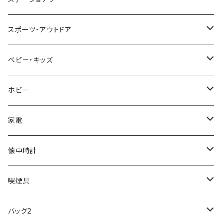
NIXON
DIESEL
22designstudio
NEWYORKER
BEAMZSQUARE
CITIZEN
Helios
LAMY
スポーツ・アウトドア
AVALANCHE
ALV
BOTTEGA VENETA
OROBIANCO
BLAZER CLUB
BRAUN
VALENTINO VISCANI
WATERMAN
Trangia
ベビー・キッズ
ORIENT
Merge
EMPORIO ARMANI
Ellese
ANDY HAWARD
RHYTHM
PARKER
Barebones
ふわりぃ
ホビー
ZEPPELIN
ETTINGER
CALVIN KLEIN
COLEMAN
G GUSTO
BLOSSOM
PELIKAN
FEUERHAND
ERGO BABY
その他
家電
SKAGEN
COACH
DANIEL WELLINGTON
MONTBLANC
GULLWING
MONDAINE
CROSS
CASIO
AMOS
CREATE
懐中時計
FOOTBALL WATCHES
BVLGARI
SWAROVSKI
Fashion Accessory Cllection
LESPORTSAC
MAWA
MONTBLANC
OMMIX
TORAY
MONDAINE
喫煙具
ARCA FUTURA
VANQUISH
VIVIENNE WESTWOOD
ISLAND
PRADA
その他
SWAROVSKI
COACH
OMRON
ZIPPO
バッグ2