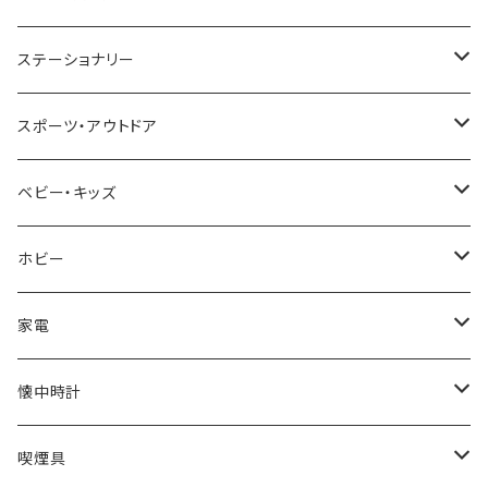
TIMEX
MICHAEL KORS
PAUL HEWITT
DUNHILL
RODANIA
SEIKO
I'mD
ステーショナリー
NIXON
DIESEL
22designstudio
NEWYORKER
BEAMZSQUARE
CITIZEN
Helios
LAMY
スポーツ・アウトドア
AVALANCHE
ALV
BOTTEGA VENETA
OROBIANCO
BLAZER CLUB
BRAUN
VALENTINO VISCANI
WATERMAN
Trangia
ベビー・キッズ
ORIENT
Merge
EMPORIO ARMANI
Ellese
ANDY HAWARD
RHYTHM
PARKER
Barebones
ふわりぃ
ホビー
ZEPPELIN
ETTINGER
CALVIN KLEIN
COLEMAN
G GUSTO
BLOSSOM
PELIKAN
FEUERHAND
ERGO BABY
その他
家電
SKAGEN
COACH
DANIEL WELLINGTON
MONTBLANC
GULLWING
MONDAINE
CROSS
CASIO
AMOS
CREATE
懐中時計
FOOTBALL WATCHES
BVLGARI
SWAROVSKI
Fashion Accessory Cllection
LESPORTSAC
MAWA
MONTBLANC
OMMIX
TORAY
MONDAINE
喫煙具