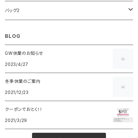
ARCA FUTURA
VANQUISH
VIVIENNE WESTWOOD
ISLAND
PRADA
その他
SWAROVSKI
COACH
OMRON
ZIPPO
バッグ2
MAURO JERARDI
FURBO
COACH
DEUS EX MACHINA
ARC'TERYX
DANIEL WELLINGTON
DANIEL WELLINGTON
MATTEL
Star Donut
CARAN d'ACHE
JAN SPORT
BLOG
POS
鈴堂
BRAUN
HUF
MISZAPATO
LUSSO
その他
SPICE OF LIFE
TSUBOTA PEARL
LOEWE
GW休業のお知らせ
2023/4/27
DISNEY
DUNHILL
MICHAEL KORS
ATLANTIC STARS
BROMPTON
TANACOCORO
SMYTHSON
Micol
冬季休業のご案内
FOREVER
BEAMZSQUARE
MARC JACOBS
VIVIENNE WESTWOOD
HAMILTON
WOODEN
2021/12/23
FRANK MIURA
RODANIA
KATE SPADE
JOHNSTONS
JULY NINE
DR.VRANJES
クーポンでおとく！！
2021/3/29
CLUSE
TOMMY HILFIGER
DIESEL
POLO RALPH LAUREN
INCASE
CASIO