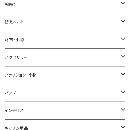
腕時計
ELGIN
替えベルト
SALVATORE MARRA
COACH
財布・小物
CASIO
DANIEL WELLINGTON
SONNE
アクセサリー
GRANDEUR
LACOSTE
DUCT
GUCCI
ファッション・小物
COGU
DIESEL
TRANSNUMBER
TIFFANY&CO
DAKS
バッグ
GAGA MILANO
MICHAEL KORS
SAAMA HOMME
FOLLI FOLLIE
栃木レザー
MANHATTAN PORTAGE
インテリア
CACTUS
NO BRAND
ARNOLD PALMER
POLICE
NIKE
United HOMME
CRYSTOCRAFT
キッチン用品