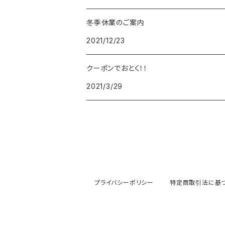
冬季休業のご案内
FOREVER
BEAMZSQUARE
MARC JACOBS
VIVIENNE WESTWOOD
HAMILTON
WOODEN
2021/12/23
FRANK MIURA
RODANIA
KATE SPADE
JOHNSTONS
JULY NINE
DR.VRANJES
クーポンでおとく！！
2021/3/29
CLUSE
TOMMY HILFIGER
DIESEL
POLO RALPH LAUREN
INCASE
CASIO
TIME PIECE
United HOMME
TOMMY HILFIGER
CHAMPION
GLEN ROYAL
SPEXTRUM
CHRISTIAN PAUL
CALVIN KLEIN
Salvatore Ferragamo
THRASHER
IL BISONTE
KAPTEN&SON
その他
PAUL SMITH
MONCLER
GREGORY
プライバシーポリシー
特定商取引法に基
KLASSE14
PRADA
GIVENCHY
PAUL SMITH
MAISON KITSUNE