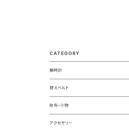
CATEGORY
腕時計
ELGIN
替えベルト
SALVATORE MARRA
COACH
財布・小物
CASIO
DANIEL WELLINGTON
SONNE
アクセサリー