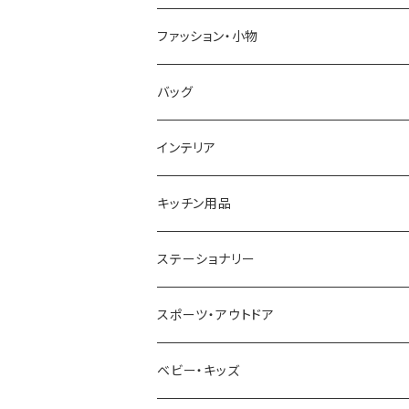
GRANDEUR
LACOSTE
DUCT
GUCCI
ファッション・小物
COGU
DIESEL
TRANSNUMBER
TIFFANY&CO
DAKS
バッグ
GAGA MILANO
MICHAEL KORS
SAAMA HOMME
FOLLI FOLLIE
栃木レザー
MANHATTAN PORTAGE
インテリア
CACTUS
NO BRAND
ARNOLD PALMER
POLICE
NIKE
United HOMME
CRYSTOCRAFT
キッチン用品
TIMEX
MICHAEL KORS
PAUL HEWITT
DUNHILL
RODANIA
SEIKO
I'mD
ステーショナリー
NIXON
DIESEL
22designstudio
NEWYORKER
BEAMZSQUARE
CITIZEN
Helios
LAMY
スポーツ・アウトドア
AVALANCHE
ALV
BOTTEGA VENETA
OROBIANCO
BLAZER CLUB
BRAUN
VALENTINO VISCANI
WATERMAN
Trangia
ベビー・キッズ