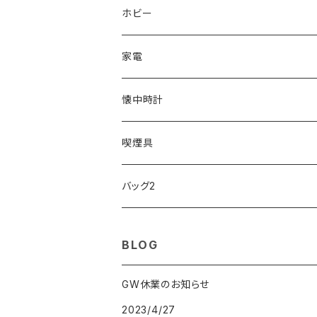
ORIENT
Merge
EMPORIO ARMANI
Ellese
ANDY HAWARD
RHYTHM
PARKER
Barebones
ふわりぃ
ホビー
ZEPPELIN
ETTINGER
CALVIN KLEIN
COLEMAN
G GUSTO
BLOSSOM
PELIKAN
FEUERHAND
ERGO BABY
その他
家電
SKAGEN
COACH
DANIEL WELLINGTON
MONTBLANC
GULLWING
MONDAINE
CROSS
CASIO
AMOS
CREATE
懐中時計
FOOTBALL WATCHES
BVLGARI
SWAROVSKI
Fashion Accessory Cllection
LESPORTSAC
MAWA
MONTBLANC
OMMIX
TORAY
MONDAINE
喫煙具
ARCA FUTURA
VANQUISH
VIVIENNE WESTWOOD
ISLAND
PRADA
その他
SWAROVSKI
COACH
OMRON
ZIPPO
バッグ2
MAURO JERARDI
FURBO
COACH
DEUS EX MACHINA
ARC'TERYX
DANIEL WELLINGTON
DANIEL WELLINGTON
MATTEL
Star Donut
CARAN d'ACHE
JAN SPORT
BLOG
POS
鈴堂
BRAUN
HUF
MISZAPATO
LUSSO
その他
SPICE OF LIFE
TSUBOTA PEARL
LOEWE
GW休業のお知らせ
2023/4/27
DISNEY
DUNHILL
MICHAEL KORS
ATLANTIC STARS
BROMPTON
TANACOCORO
Micol