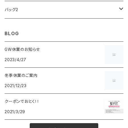
ARCA FUTURA
VANQUISH
VIVIENNE WESTWOOD
ISLAND
PRADA
その他
SWAROVSKI
COACH
OMRON
ZIPPO
バッグ2
MAURO JERARDI
FURBO
COACH
DEUS EX MACHINA
ARC'TERYX
DANIEL WELLINGTON
DANIEL WELLINGTON
MATTEL
Star Donut
CARAN d'ACHE
JAN SPORT
BLOG
POS
鈴堂
BRAUN
HUF
MISZAPATO
LUSSO
その他
SPICE OF LIFE
TSUBOTA PEARL
LOEWE
GW休業のお知らせ
2023/4/27
DISNEY
DUNHILL
MICHAEL KORS
ATLANTIC STARS
BROMPTON
TANACOCORO
SMYTHSON
Micol
冬季休業のご案内
FOREVER
BEAMZSQUARE
MARC JACOBS
VIVIENNE WESTWOOD
HAMILTON
WOODEN
2021/12/23
FRANK MIURA
RODANIA
KATE SPADE
JOHNSTONS
JULY NINE
DR.VRANJES
クーポンでおとく！！
2021/3/29
CLUSE
TOMMY HILFIGER
DIESEL
POLO RALPH LAUREN
INCASE
CASIO