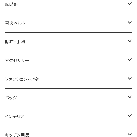
腕時計
ELGIN
替えベルト
SALVATORE MARRA
COACH
財布・小物
CASIO
DANIEL WELLINGTON
SONNE
アクセサリー
GRANDEUR
LACOSTE
DUCT
GUCCI
ファッション・小物
COGU
DIESEL
TRANSNUMBER
TIFFANY&CO
DAKS
バッグ
GAGA MILANO
MICHAEL KORS
SAAMA HOMME
FOLLI FOLLIE
栃木レザー
MANHATTAN PORTAGE
インテリア
CACTUS
NO BRAND
ARNOLD PALMER
POLICE
NIKE
United HOMME
CRYSTOCRAFT
キッチン用品