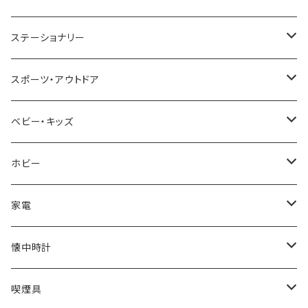
TIMEX
MICHAEL KORS
PAUL HEWITT
DUNHILL
RODANIA
SEIKO
I'mD
ステーショナリー
NIXON
DIESEL
22designstudio
NEWYORKER
BEAMZSQUARE
CITIZEN
Helios
LAMY
スポーツ・アウトドア
AVALANCHE
ALV
BOTTEGA VENETA
OROBIANCO
BLAZER CLUB
BRAUN
VALENTINO VISCANI
WATERMAN
Trangia
ベビー・キッズ
ORIENT
Merge
EMPORIO ARMANI
Ellese
ANDY HAWARD
RHYTHM
PARKER
Barebones
ふわりぃ
ホビー
ZEPPELIN
ETTINGER
CALVIN KLEIN
COLEMAN
G GUSTO
BLOSSOM
PELIKAN
FEUERHAND
ERGO BABY
その他
家電
SKAGEN
COACH
DANIEL WELLINGTON
MONTBLANC
GULLWING
MONDAINE
CROSS
CASIO
AMOS
CREATE
懐中時計
FOOTBALL WATCHES
BVLGARI
SWAROVSKI
Fashion Accessory Cllection
LESPORTSAC
MAWA
MONTBLANC
OMMIX
TORAY
MONDAINE
喫煙具