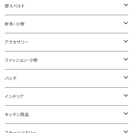
ELGIN
替えベルト
SALVATORE MARRA
COACH
財布・小物
CASIO
DANIEL WELLINGTON
SONNE
アクセサリー
GRANDEUR
LACOSTE
DUCT
GUCCI
ファッション・小物
COGU
DIESEL
TRANSNUMBER
TIFFANY&CO
DAKS
バッグ
GAGA MILANO
MICHAEL KORS
SAAMA HOMME
FOLLI FOLLIE
栃木レザー
MANHATTAN PORTAGE
インテリア
CACTUS
NO BRAND
ARNOLD PALMER
POLICE
NIKE
United HOMME
CRYSTOCRAFT
キッチン用品
TIMEX
MICHAEL KORS
PAUL HEWITT
DUNHILL
RODANIA
SEIKO
I'mD
ステーショナリー