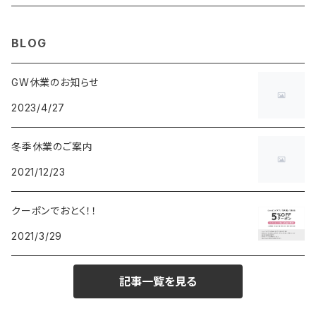
MAURO JERARDI
FURBO
COACH
DEUS EX MACHINA
ARC'TERYX
DANIEL WELLINGTON
DANIEL WELLINGTON
MATTEL
Star Donut
CARAN d'ACHE
JAN SPORT
BLOG
POS
鈴堂
BRAUN
HUF
MISZAPATO
LUSSO
その他
SPICE OF LIFE
TSUBOTA PEARL
LOEWE
GW休業のお知らせ
2023/4/27
DISNEY
DUNHILL
MICHAEL KORS
ATLANTIC STARS
BROMPTON
TANACOCORO
Micol
冬季休業のご案内
FOREVER
BEAMZSQUARE
MARC JACOBS
VIVIENNE WESTWOOD
HAMILTON
WOODEN
2021/12/23
FRANK MIURA
RODANIA
KATE SPADE
JOHNSTONS
JULY NINE
DR.VRANJES
クーポンでおとく！！
2021/3/29
CLUSE
TOMMY HILFIGER
DIESEL
POLO RALPH LAUREN
INCASE
CASIO
記事一覧を見る
TIME PIECE
United HOMME
TOMMY HILFIGER
CHAMPION
GLEN ROYAL
SPEXTRUM