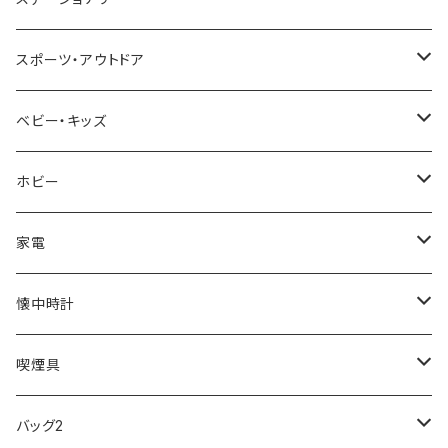
NIXON
DIESEL
22designstudio
NEWYORKER
BEAMZSQUARE
CITIZEN
Helios
LAMY
スポーツ・アウトドア
AVALANCHE
ALV
BOTTEGA VENETA
OROBIANCO
BLAZER CLUB
BRAUN
VALENTINO VISCANI
WATERMAN
Trangia
ベビー・キッズ
ORIENT
Merge
EMPORIO ARMANI
Ellese
ANDY HAWARD
RHYTHM
PARKER
Barebones
ふわりぃ
ホビー
ZEPPELIN
ETTINGER
CALVIN KLEIN
COLEMAN
G GUSTO
BLOSSOM
PELIKAN
FEUERHAND
ERGO BABY
その他
家電
SKAGEN
COACH
DANIEL WELLINGTON
MONTBLANC
GULLWING
MONDAINE
CROSS
CASIO
AMOS
CREATE
懐中時計
FOOTBALL WATCHES
BVLGARI
SWAROVSKI
Fashion Accessory Cllection
LESPORTSAC
MAWA
MONTBLANC
OMMIX
TORAY
MONDAINE
喫煙具
ARCA FUTURA
VANQUISH
VIVIENNE WESTWOOD
ISLAND
PRADA
その他
SWAROVSKI
COACH
OMRON
ZIPPO
バッグ2