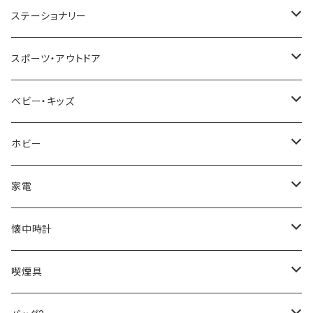
TIMEX
MICHAEL KORS
PAUL HEWITT
DUNHILL
RODANIA
SEIKO
I'mD
ステーショナリー
NIXON
DIESEL
22designstudio
NEWYORKER
BEAMZSQUARE
CITIZEN
Helios
LAMY
スポーツ・アウトドア
AVALANCHE
ALV
BOTTEGA VENETA
OROBIANCO
BLAZER CLUB
BRAUN
VALENTINO VISCANI
WATERMAN
Trangia
ベビー・キッズ
ORIENT
Merge
EMPORIO ARMANI
Ellese
ANDY HAWARD
RHYTHM
PARKER
Barebones
ふわりぃ
ホビー
ZEPPELIN
ETTINGER
CALVIN KLEIN
COLEMAN
G GUSTO
BLOSSOM
PELIKAN
FEUERHAND
ERGO BABY
その他
家電
SKAGEN
COACH
DANIEL WELLINGTON
MONTBLANC
GULLWING
MONDAINE
CROSS
CASIO
AMOS
CREATE
懐中時計
FOOTBALL WATCHES
BVLGARI
SWAROVSKI
Fashion Accessory Cllection
LESPORTSAC
MAWA
MONTBLANC
OMMIX
TORAY
MONDAINE
喫煙具