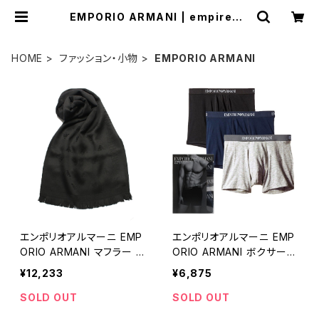
EMPORIO ARMANI | empirewa
tch
HOME
ファッション・小物
EMPORIO ARMANI
エンポリオアルマーニ EMP
エンポリオアルマーニ EMP
ORIO ARMANI マフラー ス
ORIO ARMANI ボクサーパ
トール 625009 8P306 0
ンツ 111611-CC722-9423
¥12,233
¥6,875
0020 メンズ BLACK ブラッ
5-M メンズ ブラック 3枚セ
ク
ット 下着
SOLD OUT
SOLD OUT