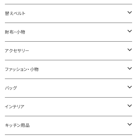
ELGIN
替えベルト
SALVATORE MARRA
COACH
財布・小物
CASIO
DANIEL WELLINGTON
SONNE
アクセサリー
GRANDEUR
LACOSTE
DUCT
GUCCI
ファッション・小物
COGU
DIESEL
TRANSNUMBER
TIFFANY&CO
DAKS
バッグ
GAGA MILANO
MICHAEL KORS
SAAMA HOMME
FOLLI FOLLIE
栃木レザー
MANHATTAN PORTAGE
インテリア
CACTUS
NO BRAND
ARNOLD PALMER
POLICE
NIKE
United HOMME
CRYSTOCRAFT
キッチン用品