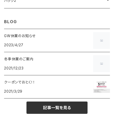
ARCA FUTURA
VANQUISH
VIVIENNE WESTWOOD
ISLAND
PRADA
その他
SWAROVSKI
COACH
OMRON
ZIPPO
バッグ2
MAURO JERARDI
FURBO
COACH
DEUS EX MACHINA
ARC'TERYX
DANIEL WELLINGTON
DANIEL WELLINGTON
MATTEL
Star Donut
CARAN d'ACHE
JAN SPORT
BLOG
POS
鈴堂
BRAUN
HUF
MISZAPATO
LUSSO
その他
SPICE OF LIFE
TSUBOTA PEARL
LOEWE
GW休業のお知らせ
2023/4/27
DISNEY
DUNHILL
MICHAEL KORS
ATLANTIC STARS
BROMPTON
TANACOCORO
SMYTHSON
Micol
冬季休業のご案内
FOREVER
BEAMZSQUARE
MARC JACOBS
VIVIENNE WESTWOOD
HAMILTON
WOODEN
2021/12/23
FRANK MIURA
RODANIA
KATE SPADE
JOHNSTONS
JULY NINE
DR.VRANJES
クーポンでおとく！！
2021/3/29
CLUSE
TOMMY HILFIGER
DIESEL
POLO RALPH LAUREN
INCASE
CASIO
記事一覧を見る
TIME PIECE
United HOMME
TOMMY HILFIGER
CHAMPION
GLEN ROYAL
SPEXTRUM