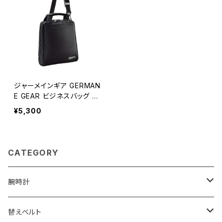
ジャーメインギア GERMAN
E GEAR ビジネスバッグ 33
751-1H メンズ ブラック
¥5,300
CATEGORY
腕時計
ELGIN
替えベルト