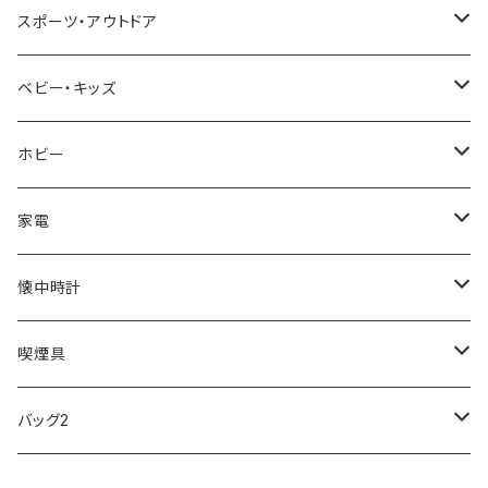
NIXON
DIESEL
22designstudio
NEWYORKER
BEAMZSQUARE
CITIZEN
Helios
LAMY
スポーツ・アウトドア
AVALANCHE
ALV
BOTTEGA VENETA
OROBIANCO
BLAZER CLUB
BRAUN
VALENTINO VISCANI
WATERMAN
Trangia
ベビー・キッズ
ORIENT
Merge
EMPORIO ARMANI
Ellese
ANDY HAWARD
RHYTHM
PARKER
Barebones
ふわりぃ
ホビー
ZEPPELIN
ETTINGER
CALVIN KLEIN
COLEMAN
G GUSTO
BLOSSOM
PELIKAN
FEUERHAND
ERGO BABY
その他
家電
SKAGEN
COACH
DANIEL WELLINGTON
MONTBLANC
GULLWING
MONDAINE
CROSS
CASIO
AMOS
CREATE
懐中時計
FOOTBALL WATCHES
BVLGARI
SWAROVSKI
Fashion Accessory Cllection
LESPORTSAC
MAWA
MONTBLANC
OMMIX
TORAY
MONDAINE
喫煙具
ARCA FUTURA
VANQUISH
VIVIENNE WESTWOOD
ISLAND
PRADA
その他
SWAROVSKI
COACH
OMRON
ZIPPO
バッグ2
MAURO JERARDI
FURBO
COACH
DEUS EX MACHINA
ARC'TERYX
DANIEL WELLINGTON
DANIEL WELLINGTON
MATTEL
Star Donut
CARAN d'ACHE
JAN SPORT