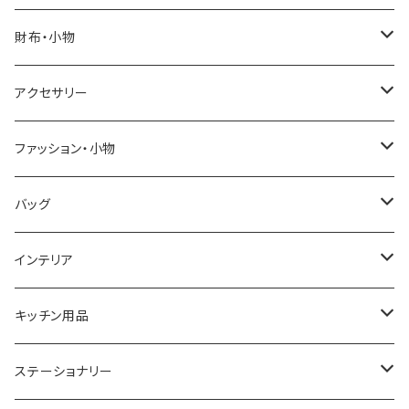
SALVATORE MARRA
COACH
財布・小物
CASIO
DANIEL WELLINGTON
SONNE
アクセサリー
GRANDEUR
LACOSTE
DUCT
GUCCI
ファッション・小物
COGU
DIESEL
TRANSNUMBER
TIFFANY&CO
DAKS
バッグ
GAGA MILANO
MICHAEL KORS
SAAMA HOMME
FOLLI FOLLIE
栃木レザー
MANHATTAN PORTAGE
インテリア
CACTUS
NO BRAND
ARNOLD PALMER
POLICE
NIKE
United HOMME
CRYSTOCRAFT
キッチン用品
TIMEX
MICHAEL KORS
PAUL HEWITT
DUNHILL
RODANIA
SEIKO
I'mD
ステーショナリー