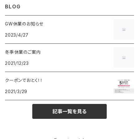
BLOG
POS
鈴堂
BRAUN
HUF
MISZAPATO
LUSSO
その他
SPICE OF LIFE
TSUBOTA PEARL
LOEWE
GW休業のお知らせ
2023/4/27
DISNEY
DUNHILL
MICHAEL KORS
ATLANTIC STARS
BROMPTON
TANACOCORO
SMYTHSON
Micol
冬季休業のご案内
FOREVER
BEAMZSQUARE
MARC JACOBS
VIVIENNE WESTWOOD
HAMILTON
WOODEN
2021/12/23
FRANK MIURA
RODANIA
KATE SPADE
JOHNSTONS
JULY NINE
DR.VRANJES
クーポンでおとく！！
2021/3/29
CLUSE
TOMMY HILFIGER
DIESEL
POLO RALPH LAUREN
INCASE
CASIO
記事一覧を見る
TIME PIECE
United HOMME
TOMMY HILFIGER
CHAMPION
GLEN ROYAL
SPEXTRUM
CHRISTIAN PAUL
CALVIN KLEIN
Salvatore Ferragamo
THRASHER
IL BISONTE