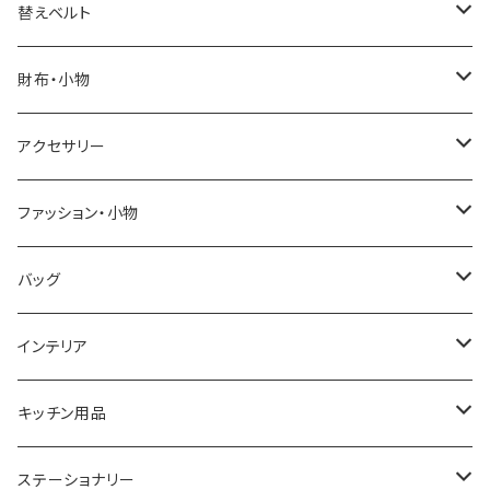
ELGIN
替えベルト
SALVATORE MARRA
COACH
財布・小物
CASIO
DANIEL WELLINGTON
SONNE
アクセサリー
GRANDEUR
LACOSTE
DUCT
GUCCI
ファッション・小物
COGU
DIESEL
TRANSNUMBER
TIFFANY&CO
DAKS
バッグ
GAGA MILANO
MICHAEL KORS
SAAMA HOMME
FOLLI FOLLIE
栃木レザー
MANHATTAN PORTAGE
インテリア
CACTUS
NO BRAND
ARNOLD PALMER
POLICE
NIKE
United HOMME
CRYSTOCRAFT
キッチン用品
TIMEX
MICHAEL KORS
PAUL HEWITT
DUNHILL
RODANIA
SEIKO
I'mD
ステーショナリー