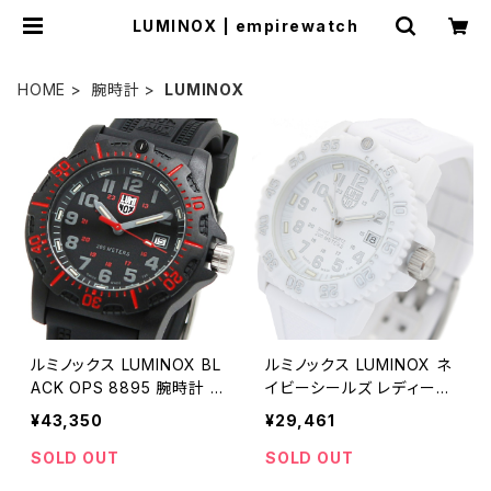
LUMINOX | empirewatch
HOME
腕時計
LUMINOX
ルミノックス LUMINOX BL
ルミノックス LUMINOX ネ
ACK OPS 8895 腕時計 メ
イビーシールズ レディース
ンズ ブラック クオーツ アナ
腕時計 7057 7057-white
¥43,350
¥29,461
ログ
out クオーツ ホワイトアウ
ト
SOLD OUT
SOLD OUT