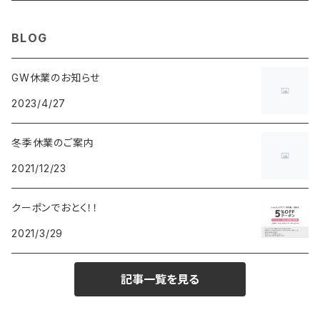
MAURO JERARDI
FURBO
COACH
DEUS EX MACHINA
ARC'TERYX
DANIEL WELLINGTON
DANIEL WELLINGTON
MATTEL
Star Donut
CARAN d'ACHE
JAN SPORT
BLOG
POS
鈴堂
BRAUN
HUF
MISZAPATO
LUSSO
その他
SPICE OF LIFE
TSUBOTA PEARL
LOEWE
GW休業のお知らせ
2023/4/27
DISNEY
DUNHILL
MICHAEL KORS
ATLANTIC STARS
BROMPTON
TANACOCORO
Micol
冬季休業のご案内
FOREVER
BEAMZSQUARE
MARC JACOBS
VIVIENNE WESTWOOD
HAMILTON
WOODEN
2021/12/23
FRANK MIURA
RODANIA
KATE SPADE
JOHNSTONS
JULY NINE
DR.VRANJES
クーポンでおとく！！
2021/3/29
CLUSE
TOMMY HILFIGER
DIESEL
POLO RALPH LAUREN
INCASE
CASIO
記事一覧を見る
TIME PIECE
United HOMME
TOMMY HILFIGER
CHAMPION
GLEN ROYAL
SPEXTRUM