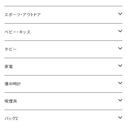
NIXON
DIESEL
22designstudio
NEWYORKER
BEAMZSQUARE
CITIZEN
Helios
LAMY
スポーツ・アウトドア
AVALANCHE
ALV
BOTTEGA VENETA
OROBIANCO
BLAZER CLUB
BRAUN
VALENTINO VISCANI
WATERMAN
Trangia
ベビー・キッズ
ORIENT
Merge
EMPORIO ARMANI
Ellese
ANDY HAWARD
RHYTHM
PARKER
Barebones
ふわりぃ
ホビー
ZEPPELIN
ETTINGER
CALVIN KLEIN
COLEMAN
G GUSTO
BLOSSOM
PELIKAN
FEUERHAND
ERGO BABY
その他
家電
SKAGEN
COACH
DANIEL WELLINGTON
MONTBLANC
GULLWING
MONDAINE
CROSS
CASIO
AMOS
CREATE
懐中時計
FOOTBALL WATCHES
BVLGARI
SWAROVSKI
Fashion Accessory Cllection
LESPORTSAC
MAWA
MONTBLANC
OMMIX
TORAY
MONDAINE
喫煙具
ARCA FUTURA
VANQUISH
VIVIENNE WESTWOOD
ISLAND
PRADA
その他
SWAROVSKI
COACH
OMRON
ZIPPO
バッグ2