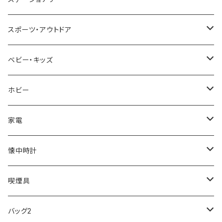
NIXON
DIESEL
22designstudio
NEWYORKER
BEAMZSQUARE
CITIZEN
Helios
LAMY
スポーツ・アウトドア
AVALANCHE
ALV
BOTTEGA VENETA
OROBIANCO
BLAZER CLUB
BRAUN
VALENTINO VISCANI
WATERMAN
Trangia
ベビー・キッズ
ORIENT
Merge
EMPORIO ARMANI
Ellese
ANDY HAWARD
RHYTHM
PARKER
Barebones
ふわりぃ
ホビー
ZEPPELIN
ETTINGER
CALVIN KLEIN
COLEMAN
G GUSTO
BLOSSOM
PELIKAN
FEUERHAND
ERGO BABY
その他
家電
SKAGEN
COACH
DANIEL WELLINGTON
MONTBLANC
GULLWING
MONDAINE
CROSS
CASIO
AMOS
CREATE
懐中時計
FOOTBALL WATCHES
BVLGARI
SWAROVSKI
Fashion Accessory Cllection
LESPORTSAC
MAWA
MONTBLANC
OMMIX
TORAY
MONDAINE
喫煙具
ARCA FUTURA
VANQUISH
VIVIENNE WESTWOOD
ISLAND
PRADA
その他
SWAROVSKI
COACH
OMRON
ZIPPO
バッグ2