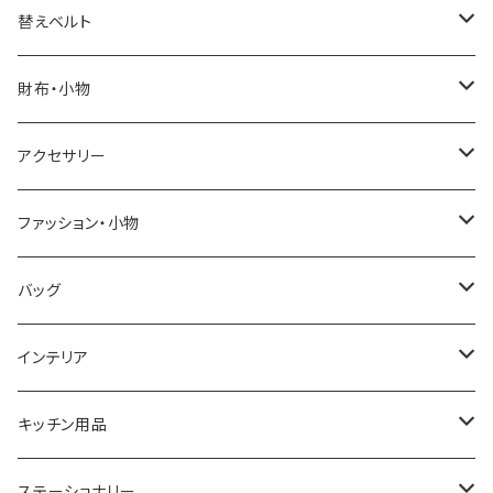
ELGIN
替えベルト
SALVATORE MARRA
COACH
財布・小物
CASIO
DANIEL WELLINGTON
SONNE
アクセサリー
GRANDEUR
LACOSTE
DUCT
GUCCI
ファッション・小物
COGU
DIESEL
TRANSNUMBER
TIFFANY&CO
DAKS
バッグ
GAGA MILANO
MICHAEL KORS
SAAMA HOMME
FOLLI FOLLIE
栃木レザー
MANHATTAN PORTAGE
インテリア
CACTUS
NO BRAND
ARNOLD PALMER
POLICE
NIKE
United HOMME
CRYSTOCRAFT
キッチン用品
TIMEX
MICHAEL KORS
PAUL HEWITT
DUNHILL
RODANIA
SEIKO
I'mD
ステーショナリー