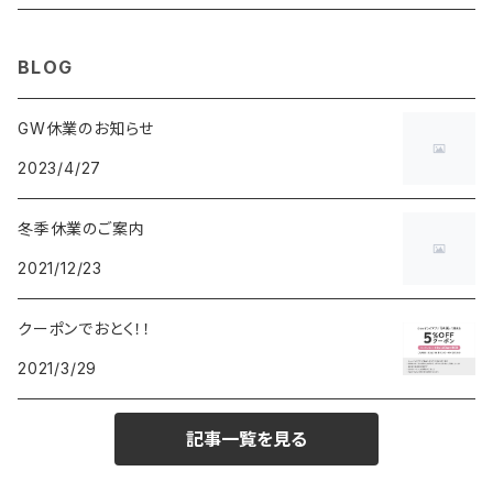
MAURO JERARDI
FURBO
COACH
DEUS EX MACHINA
ARC'TERYX
DANIEL WELLINGTON
DANIEL WELLINGTON
MATTEL
Star Donut
CARAN d'ACHE
JAN SPORT
BLOG
POS
鈴堂
BRAUN
HUF
MISZAPATO
LUSSO
その他
SPICE OF LIFE
TSUBOTA PEARL
LOEWE
GW休業のお知らせ
2023/4/27
DISNEY
DUNHILL
MICHAEL KORS
ATLANTIC STARS
BROMPTON
TANACOCORO
SMYTHSON
Micol
冬季休業のご案内
FOREVER
BEAMZSQUARE
MARC JACOBS
VIVIENNE WESTWOOD
HAMILTON
WOODEN
2021/12/23
FRANK MIURA
RODANIA
KATE SPADE
JOHNSTONS
JULY NINE
DR.VRANJES
クーポンでおとく！！
2021/3/29
CLUSE
TOMMY HILFIGER
DIESEL
POLO RALPH LAUREN
INCASE
CASIO
記事一覧を見る
TIME PIECE
United HOMME
TOMMY HILFIGER
CHAMPION
GLEN ROYAL
SPEXTRUM