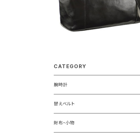
¥41,800
CATEGORY
腕時計
ELGIN
替えベルト
SALVATORE MARRA
COACH
財布・小物