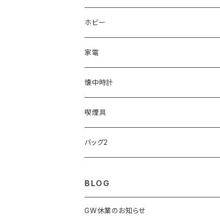
ORIENT
Merge
EMPORIO ARMANI
Ellese
ANDY HAWARD
RHYTHM
PARKER
Barebones
ふわりぃ
ホビー
ZEPPELIN
ETTINGER
CALVIN KLEIN
COLEMAN
G GUSTO
BLOSSOM
PELIKAN
FEUERHAND
ERGO BABY
その他
家電
SKAGEN
COACH
DANIEL WELLINGTON
MONTBLANC
GULLWING
MONDAINE
CROSS
CASIO
AMOS
CREATE
懐中時計
FOOTBALL WATCHES
BVLGARI
SWAROVSKI
Fashion Accessory Cllection
LESPORTSAC
MAWA
MONTBLANC
OMMIX
TORAY
MONDAINE
喫煙具
ARCA FUTURA
VANQUISH
VIVIENNE WESTWOOD
ISLAND
PRADA
その他
SWAROVSKI
COACH
OMRON
ZIPPO
バッグ2
MAURO JERARDI
FURBO
COACH
DEUS EX MACHINA
ARC'TERYX
DANIEL WELLINGTON
DANIEL WELLINGTON
MATTEL
Star Donut
CARAN d'ACHE
JAN SPORT
BLOG
POS
鈴堂
BRAUN
HUF
MISZAPATO
LUSSO
その他
SPICE OF LIFE
TSUBOTA PEARL
LOEWE
GW休業のお知らせ