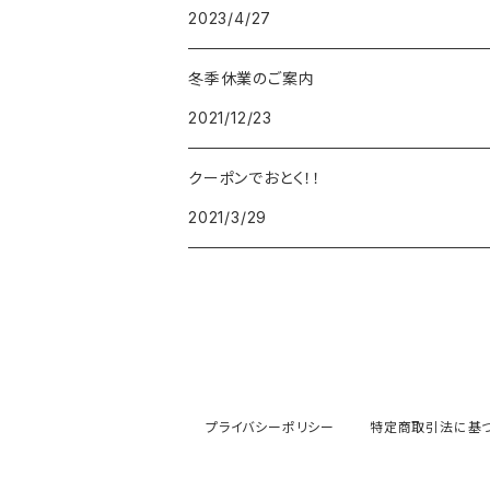
2023/4/27
DISNEY
DUNHILL
MICHAEL KORS
ATLANTIC STARS
BROMPTON
TANACOCORO
Micol
冬季休業のご案内
FOREVER
BEAMZSQUARE
MARC JACOBS
VIVIENNE WESTWOOD
HAMILTON
WOODEN
2021/12/23
FRANK MIURA
RODANIA
KATE SPADE
JOHNSTONS
JULY NINE
DR.VRANJES
クーポンでおとく！！
2021/3/29
CLUSE
TOMMY HILFIGER
DIESEL
POLO RALPH LAUREN
INCASE
CASIO
TIME PIECE
United HOMME
TOMMY HILFIGER
CHAMPION
GLEN ROYAL
SPEXTRUM
CHRISTIAN PAUL
CALVIN KLEIN
Salvatore Ferragamo
THRASHER
IL BISONTE
KAPTEN&SON
その他
PAUL SMITH
MONCLER
GREGORY
プライバシーポリシー
特定商取引法に基