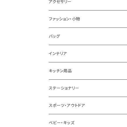
CASIO
DANIEL WELLINGTON
SONNE
アクセサリー
GRANDEUR
LACOSTE
DUCT
GUCCI
ファッション・小物
COGU
DIESEL
TRANSNUMBER
TIFFANY&CO
DAKS
バッグ
GAGA MILANO
MICHAEL KORS
SAAMA HOMME
FOLLI FOLLIE
栃木レザー
MANHATTAN PORTAGE
インテリア
CACTUS
NO BRAND
ARNOLD PALMER
POLICE
NIKE
United HOMME
CRYSTOCRAFT
キッチン用品
TIMEX
MICHAEL KORS
PAUL HEWITT
DUNHILL
RODANIA
SEIKO
I'mD
ステーショナリー
NIXON
DIESEL
22designstudio
NEWYORKER
BEAMZSQUARE
CITIZEN
Helios
LAMY
スポーツ・アウトドア
AVALANCHE
ALV
BOTTEGA VENETA
OROBIANCO
BLAZER CLUB
BRAUN
VALENTINO VISCANI
WATERMAN
Trangia
ベビー・キッズ