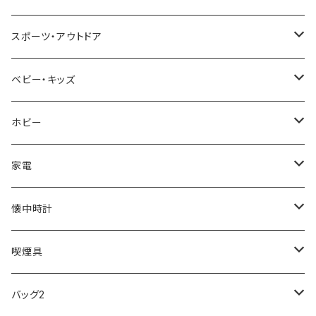
NIXON
DIESEL
22designstudio
NEWYORKER
BEAMZSQUARE
CITIZEN
Helios
LAMY
スポーツ・アウトドア
AVALANCHE
ALV
BOTTEGA VENETA
OROBIANCO
BLAZER CLUB
BRAUN
VALENTINO VISCANI
WATERMAN
Trangia
ベビー・キッズ
ORIENT
Merge
EMPORIO ARMANI
Ellese
ANDY HAWARD
RHYTHM
PARKER
Barebones
ふわりぃ
ホビー
ZEPPELIN
ETTINGER
CALVIN KLEIN
COLEMAN
G GUSTO
BLOSSOM
PELIKAN
FEUERHAND
ERGO BABY
その他
家電
SKAGEN
COACH
DANIEL WELLINGTON
MONTBLANC
GULLWING
MONDAINE
CROSS
CASIO
AMOS
CREATE
懐中時計
FOOTBALL WATCHES
BVLGARI
SWAROVSKI
Fashion Accessory Cllection
LESPORTSAC
MAWA
MONTBLANC
OMMIX
TORAY
MONDAINE
喫煙具
ARCA FUTURA
VANQUISH
VIVIENNE WESTWOOD
ISLAND
PRADA
その他
SWAROVSKI
COACH
OMRON
ZIPPO
バッグ2