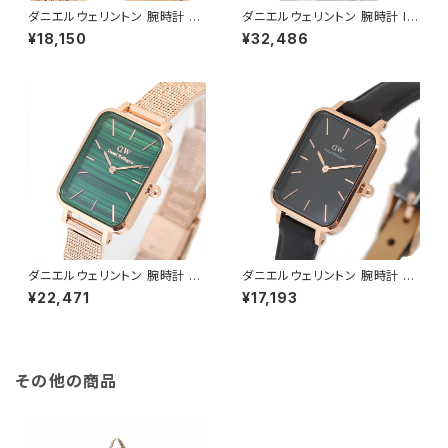
ダニエルウェリントン 腕時計 PE
ダニエルウェリントン 腕時計 IC
TITE MESH 28 ホワイト DW
ONIC LINK EMERALD 40 シ
¥18,150
¥32,486
00100350 レディース ホワイ
ルバー DW00100427 グリー
ト ゴールド
ン
ダニエルウェリントン 腕時計 Q
ダニエルウェリントン 腕時計 Q
UADRO PRESSED MELROS
UADRO PRESSED SHEFFIEL
¥22,471
¥17,193
E 20×26 DW00100437 クア
D 20×26 ローズゴールド DW
ドロプレスド グリーン
00100435 クアドロプレスド
ブラック
その他の商品