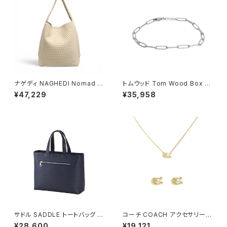
ナゲディ NAGHEDI Nomad M
トムウッド Tom Wood Box Br
edium Hobo ノマド・ミディア
acelet ブレスレット 100066-
¥47,229
¥35,958
ム・ホーボーバッグ sn04023l
77 シルバー
d-ecru レディース ecru
サドル SADDLE トートバッグ ミ
コーチ COACH アクセサリー
ニトート 牛革 本革 日本製 姫路
ネックレス＆ピアス 473741GL
¥28,600
¥19,121