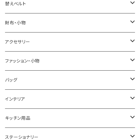
ELGIN
替えベルト
SALVATORE MARRA
COACH
財布・小物
CASIO
DANIEL WELLINGTON
SONNE
アクセサリー
GRANDEUR
LACOSTE
DUCT
GUCCI
ファッション・小物
COGU
DIESEL
TRANSNUMBER
TIFFANY&CO
DAKS
バッグ
GAGA MILANO
MICHAEL KORS
SAAMA HOMME
FOLLI FOLLIE
栃木レザー
MANHATTAN PORTAGE
インテリア
CACTUS
NO BRAND
ARNOLD PALMER
POLICE
NIKE
United HOMME
CRYSTOCRAFT
キッチン用品
TIMEX
MICHAEL KORS
PAUL HEWITT
DUNHILL
RODANIA
SEIKO
I'mD
ステーショナリー