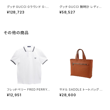
グッチ GUCCI Gラウンド G-R
グッチ GUCCI 腕時計 レディー
OUND メンズ 腕時計 YA1013
ス YA014512 シルバー
¥128,723
¥58,527
09 ブラック
その他の商品
フレッドペリー FRED PERRY T
サドル SADDLE トートバッグ ミ
he Fred Perry Shirt M3600
ニトート 牛革 本革 日本製 姫路
¥12,951
¥28,600
ポロシャツ M3600-200-WHI
産 自立 53447-17h メンズ レ
TE-XL ユニセックスホワイト シ
ディース オレンジ
ャツ