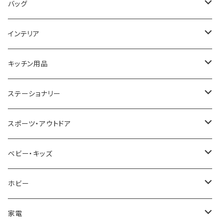
COGU
DIESEL
TRANSNUMBER
TIFFANY&CO
DAKS
バッグ
GAGA MILANO
MICHAEL KORS
SAAMA HOMME
FOLLI FOLLIE
栃木レザー
MANHATTAN PORTAGE
インテリア
CACTUS
NO BRAND
ARNOLD PALMER
POLICE
NIKE
United HOMME
CRYSTOCRAFT
キッチン用品
TIMEX
MICHAEL KORS
PAUL HEWITT
DUNHILL
RODANIA
SEIKO
I'mD
ステーショナリー
NIXON
DIESEL
22designstudio
NEWYORKER
BEAMZSQUARE
CITIZEN
Helios
LAMY
スポーツ・アウトドア
AVALANCHE
ALV
BOTTEGA VENETA
OROBIANCO
BLAZER CLUB
BRAUN
VALENTINO VISCANI
WATERMAN
Trangia
ベビー・キッズ
ORIENT
Merge
EMPORIO ARMANI
Ellese
ANDY HAWARD
RHYTHM
PARKER
Barebones
ふわりぃ
ホビー
ZEPPELIN
ETTINGER
CALVIN KLEIN
COLEMAN
G GUSTO
BLOSSOM
PELIKAN
FEUERHAND
ERGO BABY
その他
家電