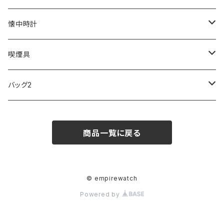
SKAGEN
COACH
DANIEL WELLINGTON
MONTBLANC
GULLWING
MONDAINE
CROSS
CASIO
AMOS
CREATE
懐中時計
FOOTBALL WATCHES
BVLGARI
SWAROVSKI
Fashion Accessory Cllection
LESPORTSAC
MAWA
MONTBLANC
OMMIX
TORAY
MONDAINE
喫煙具
ARCA FUTURA
VANQUISH
VIVIENNE WESTWOOD
ISLAND
PRADA
その他
SWAROVSKI
COACH
OMRON
ZIPPO
バッグ2
MAURO JERARDI
FURBO
COACH
DEUS EX MACHINA
ARC'TERYX
DANIEL WELLINGTON
DANIEL WELLINGTON
MATTEL
Star Donut
CARAN d'ACHE
JAN SPORT
商品一覧に戻る
POS
鈴堂
BRAUN
HUF
MISZAPATO
LUSSO
その他
SPICE OF LIFE
TSUBOTA PEARL
LOEWE
DISNEY
DUNHILL
MICHAEL KORS
ATLANTIC STARS
BROMPTON
TANACOCORO
SMYTHSON
Micol
© empirewatch
Powered by
FOREVER
BEAMZSQUARE
MARC JACOBS
VIVIENNE WESTWOOD
HAMILTON
WOODEN