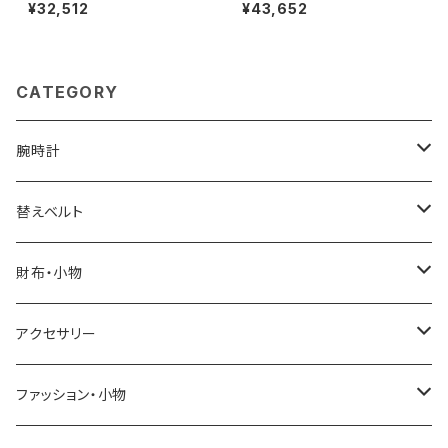
ushion リング 100771-50 シ
Medium Tote セント・バーツ
¥32,512
¥43,652
ルバー
ミディアムトート トートバッグ sn
03013ld-onyx レディース on
yx
CATEGORY
腕時計
ELGIN
替えベルト
SALVATORE MARRA
COACH
財布・小物
CASIO
DANIEL WELLINGTON
SONNE
アクセサリー
GRANDEUR
LACOSTE
DUCT
GUCCI
ファッション・小物