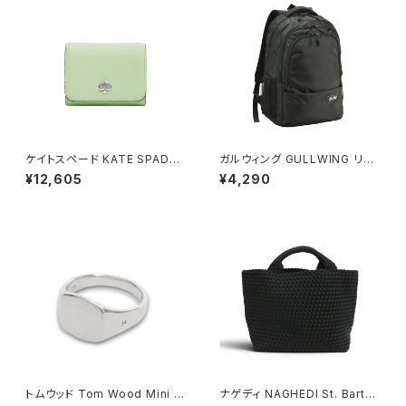
ケイトスペード KATE SPADE
ガルウィング GULLWING リュ
ケイラ スモール Lジップ ウォレ
ック 23L 軽量 大容量 デイパッ
¥12,605
¥4,290
ット 二つ折り財布 kk056-306
ク 42603-1h メンズ ブラック
レディース lime frosting ライ
ムグリーン
トムウッド Tom Wood Mini C
ナゲディ NAGHEDI St. Barths