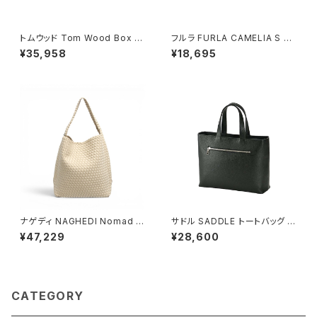
トムウッド Tom Wood Box Br
フルラ FURLA CAMELIA S C
acelet ブレスレット 100066-
OMPACT WALLETS 二つ折り
¥35,958
¥18,695
65 シルバー
財布 wp00315-are000-125
7s レディース グレージュ
ナゲディ NAGHEDI Nomad M
サドル SADDLE トートバッグ ミ
edium Hobo ノマド・ミディア
ニトート 牛革 本革 日本製 姫路
¥47,229
¥28,600
ム・ホーボーバッグ sn04023l
産 自立 53447-1h メンズ レデ
d-ecru レディース ecru
ィース ブラック
CATEGORY