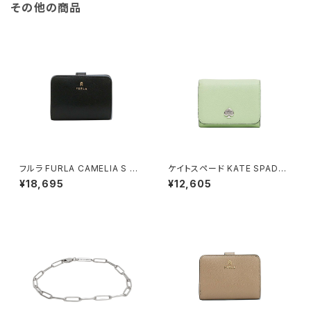
その他の商品
フルラ FURLA CAMELIA S C
ケイトスペード KATE SPADE
OMPACT WALLETS 二つ折り
ケイラ スモール Lジップ ウォレ
¥18,695
¥12,605
財布 wp00315-are000-o60
ット 二つ折り財布 kk056-306
00 レディース ブラック
レディース lime frosting ライ
ムグリーン