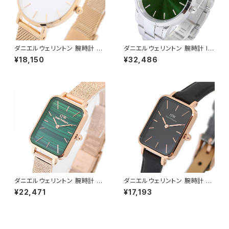
ダニエルウェリントン 腕時計 PE
ダニエルウェリントン 腕時計 IC
TITE MESH 28 ホワイト DW
ONIC LINK EMERALD 40 シ
¥18,150
¥32,486
00100350 レディース ホワイ
ルバー DW00100427 グリー
ト ゴールド
ン
ダニエルウェリントン 腕時計 Q
ダニエルウェリントン 腕時計 Q
UADRO PRESSED MELROS
UADRO PRESSED SHEFFIEL
¥22,471
¥17,193
E 20×26 DW00100437 クア
D 20×26 ローズゴールド DW
ドロプレスド グリーン
00100435 クアドロプレスド
ブラック