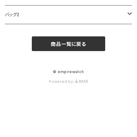
ARCA FUTURA
VANQUISH
VIVIENNE WESTWOOD
ISLAND
PRADA
その他
SWAROVSKI
COACH
OMRON
ZIPPO
バッグ2
MAURO JERARDI
FURBO
COACH
DEUS EX MACHINA
ARC'TERYX
DANIEL WELLINGTON
DANIEL WELLINGTON
MATTEL
Star Donut
CARAN d'ACHE
JAN SPORT
商品一覧に戻る
POS
鈴堂
BRAUN
HUF
MISZAPATO
LUSSO
その他
SPICE OF LIFE
TSUBOTA PEARL
LOEWE
DISNEY
DUNHILL
MICHAEL KORS
ATLANTIC STARS
BROMPTON
TANACOCORO
SMYTHSON
Micol
© empirewatch
Powered by
FOREVER
BEAMZSQUARE
MARC JACOBS
VIVIENNE WESTWOOD
HAMILTON
WOODEN
FRANK MIURA
RODANIA
KATE SPADE
JOHNSTONS
JULY NINE
DR.VRANJES
CLUSE
TOMMY HILFIGER
DIESEL
POLO RALPH LAUREN
INCASE
CASIO