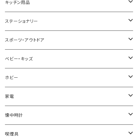
CACTUS
NO BRAND
ARNOLD PALMER
POLICE
NIKE
United HOMME
CRYSTOCRAFT
キッチン用品
TIMEX
MICHAEL KORS
PAUL HEWITT
DUNHILL
RODANIA
SEIKO
I'mD
ステーショナリー
NIXON
DIESEL
22designstudio
NEWYORKER
BEAMZSQUARE
CITIZEN
Helios
LAMY
スポーツ・アウトドア
AVALANCHE
ALV
BOTTEGA VENETA
OROBIANCO
BLAZER CLUB
BRAUN
VALENTINO VISCANI
WATERMAN
Trangia
ベビー・キッズ
ORIENT
Merge
EMPORIO ARMANI
Ellese
ANDY HAWARD
RHYTHM
PARKER
Barebones
ふわりぃ
ホビー
ZEPPELIN
ETTINGER
CALVIN KLEIN
COLEMAN
G GUSTO
BLOSSOM
PELIKAN
FEUERHAND
ERGO BABY
その他
家電
SKAGEN
COACH
DANIEL WELLINGTON
MONTBLANC
GULLWING
MONDAINE
CROSS
CASIO
AMOS
CREATE
懐中時計
FOOTBALL WATCHES
BVLGARI
SWAROVSKI
Fashion Accessory Cllection
LESPORTSAC
MAWA
MONTBLANC
OMMIX
TORAY
MONDAINE
喫煙具