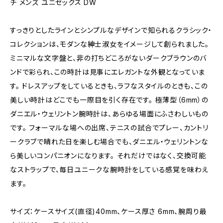
チ メンズ ユニセックス DW
すっきりとしたラインとシンプルなデザインで知られるクラシック・
コレクションは、モダンな紳士淑女をイメージして創られました。
ミニマルな文字盤と、非の打ちどころがないダークブラウンのバ
ンドで彩られ、この時計は見事にエレガントな外観となっていま
す。 ドレスアップをしているときも、ラフなスタイルのときも、この
美しい時計はどこでも一際目を引く存在です。 極薄型（6mm）の
ダニエル・ウェリントン腕時計は、あらゆる場面にふさわしいもの
です。 フォーマルな場への出席、テニスの試合でプレー、カントリ
ークラブで晴れた日を楽しむ場合でも、ダニエル・ウェリントンな
ら美しいコンパニオンになります。 それだけではなく、交換可能
なストラップで、毎日ユニークな腕時計をしている感覚を味わえ
ます。
サイズ：ケースサイズ(直径)40mm、ケース厚さ 6mm、腕周り最