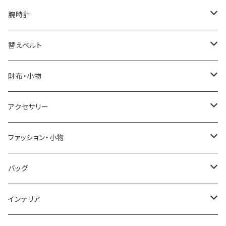
腕時計
ELGIN
替えベルト
SALVATORE MARRA
COACH
財布・小物
CASIO
DANIEL WELLINGTON
SONNE
アクセサリー
GRANDEUR
LACOSTE
DUCT
GUCCI
ファッション・小物
COGU
DIESEL
TRANSNUMBER
TIFFANY&CO
DAKS
バッグ
GAGA MILANO
MICHAEL KORS
SAAMA HOMME
FOLLI FOLLIE
栃木レザー
MANHATTAN PORTAGE
インテリア