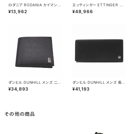
ロダニア RODANIA カイマン
エッティンガー ETTINGEＲ 二
ラウンドファスナー 長財布 CJN
つ折り財布 メンズ BH141JR B
¥13,962
¥48,966
0512B-WETMT ワイン
LACK ブライドルハイド BRIDL
E HIDE ブラック イエロー
ダンヒル DUNHILL メンズ 二つ
ダンヒル DUNHILL メンズ 長財
折り 短財布 FP3070E サイド
布 L2AC10A (19F2C10CA 00
¥34,893
¥41,193
カー ダークブラウン
1 BK) カドガン ブラック ブラック
その他の商品