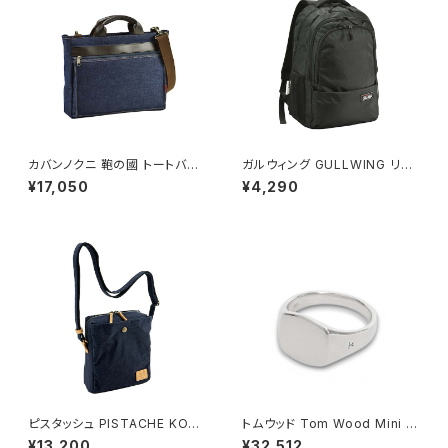
カバンノクニ 鞄の國 トートバッ
ガルウィング GULLWING リュ
グ ショルダーバッグ 2way 井原
ック 23L 軽量 大容量 デイパッ
¥17,050
¥4,290
デニム 26725-3h メンズ ネイ
ク 42603-1h メンズ ブラック
ビー
ピスタッシュ PISTACHE KON
トムウッド Tom Wood Mini C
BU ミニショルダーバッグ 撥水
ushion リング 100771-52 シ
¥13,200
¥32,512