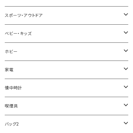
NIXON
DIESEL
22designstudio
NEWYORKER
BEAMZSQUARE
CITIZEN
Helios
LAMY
スポーツ・アウトドア
AVALANCHE
ALV
BOTTEGA VENETA
OROBIANCO
BLAZER CLUB
BRAUN
VALENTINO VISCANI
WATERMAN
Trangia
ベビー・キッズ
ORIENT
Merge
EMPORIO ARMANI
Ellese
ANDY HAWARD
RHYTHM
PARKER
Barebones
ふわりぃ
ホビー
ZEPPELIN
ETTINGER
CALVIN KLEIN
COLEMAN
G GUSTO
BLOSSOM
PELIKAN
FEUERHAND
ERGO BABY
その他
家電
SKAGEN
COACH
DANIEL WELLINGTON
MONTBLANC
GULLWING
MONDAINE
CROSS
CASIO
AMOS
CREATE
懐中時計
FOOTBALL WATCHES
BVLGARI
SWAROVSKI
Fashion Accessory Cllection
LESPORTSAC
MAWA
MONTBLANC
OMMIX
TORAY
MONDAINE
喫煙具
ARCA FUTURA
VANQUISH
VIVIENNE WESTWOOD
ISLAND
PRADA
その他
SWAROVSKI
COACH
OMRON
ZIPPO
バッグ2