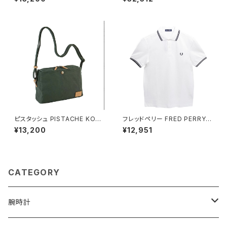
軽量 縦型 斜めがけ 33797-3
ルバー
h メンズ レディース ネイビー
ピスタッシュ PISTACHE KON
フレッドペリー FRED PERRY T
BU ミニショルダーバッグ 撥水
he Fred Perry Shirt M3600
¥13,200
¥12,951
軽量 A5対応 斜めがけ 33796
ポロシャツ M3600-200-WHI
-2h メンズ レディース カーキ
TE-M ユニセックスホワイト シ
ャツ
CATEGORY
腕時計