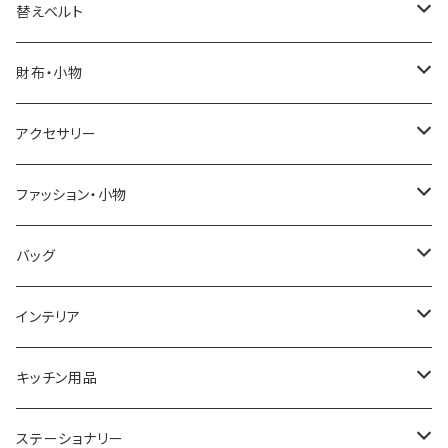
ELGIN
替えベルト
SALVATORE MARRA
COACH
財布・小物
CASIO
DANIEL WELLINGTON
SONNE
アクセサリー
GRANDEUR
LACOSTE
DUCT
GUCCI
ファッション・小物
COGU
DIESEL
TRANSNUMBER
TIFFANY&CO
DAKS
バッグ
GAGA MILANO
MICHAEL KORS
SAAMA HOMME
FOLLI FOLLIE
栃木レザー
MANHATTAN PORTAGE
インテリア
CACTUS
NO BRAND
ARNOLD PALMER
POLICE
NIKE
United HOMME
CRYSTOCRAFT
キッチン用品
TIMEX
MICHAEL KORS
PAUL HEWITT
DUNHILL
RODANIA
SEIKO
I'mD
ステーショナリー