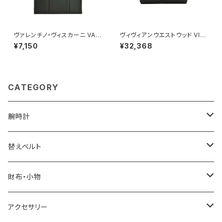
ヴァレンチノ・ヴィスカーニ VAL
ヴィヴィアンウエストウッド VIVI
ENTINO VISCANI ビジネスバ
ENNE WESTWOOD SMALL
¥7,150
¥32,368
ッグ リクルートバッグ トートバッ
FRAME WALLET 三つ折り財
グ A4ファイル 53446-1h メン
布 ウォレット 5115002mw-s0
ズ ブラック
00d-n403 レディース N402
ブラック
CATEGORY
腕時計
ELGIN
替えベルト
SALVATORE MARRA
COACH
財布・小物
CASIO
DANIEL WELLINGTON
SONNE
アクセサリー