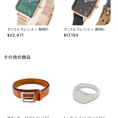
ダニエルウェリントン 腕時計 Q
ダニエルウェリントン 腕時計 Q
UADRO PRESSED MELROS
UADRO PRESSED SHEFFIEL
¥22,471
¥17,193
E 20×26 DW00100437 クア
D 20×26 ローズゴールド DW
ドロプレスド グリーン
00100435 クアドロプレスド
ブラック
その他の商品