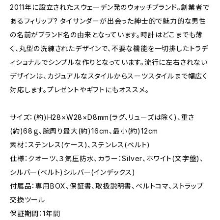
2011年に設立されたスウェーデン発のウォッチブランド。創業者で
あるフィリップ? タイサンダーが出会った紳士的で魅力的な男性
の名前がブランド名の由来となっています。時計はどこまでも薄
く、丸型の洗練されたデザインで、不要な機能を一切排したトラデ
ィショナルでシンプルな作りとなっています。流行に左右されない
デザインは、カジュアルなスタイルからスーツスタイルまで幅広く
対応します。プレゼントやギフトにもオススメ。
サイズ：(約)H28×W28×D8mm(ラグ、リューズは除く)、重さ
(約)68ｇ、腕周り最大(約)16cm、最小(約)12cm
素材：ステンレス(ケース)、ステンレス(ベルト)
仕様：クオーツ、３気圧防水、カラー：Silver、ホワイト(文字盤)、
シルバー(ベルト)シルバー(インデックス)
付属品：専用BOX、保証書、取扱説明書、ベルトコマ、ストラップ
交換ツール
保証期間：1年間