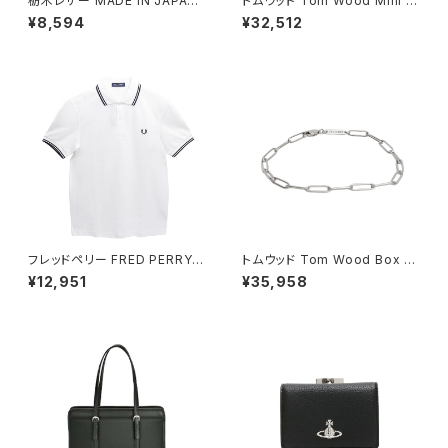
栃木レザー MADE IN JAPAN
トムウッド Tom Wood Mini C
ベルト 本革 日本製 メイドイン
ushion リング 100771-52 シ
¥8,594
¥32,512
ジャパン 50051665-tan メン
ルバー
ズ TAN ベルト
フレッドペリー FRED PERRY T
トムウッド Tom Wood Box Br
he Fred Perry Shirt M3600
acelet ブレスレット 100066-
¥12,951
¥35,958
ポロシャツ M3600-200-WHI
77 シルバー
TE-M ユニセックスホワイト シ
ャツ