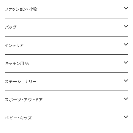
GRANDEUR
LACOSTE
DUCT
GUCCI
ファッション・小物
COGU
DIESEL
TRANSNUMBER
TIFFANY&CO
DAKS
バッグ
GAGA MILANO
MICHAEL KORS
SAAMA HOMME
FOLLI FOLLIE
栃木レザー
MANHATTAN PORTAGE
インテリア
CACTUS
NO BRAND
ARNOLD PALMER
POLICE
NIKE
United HOMME
CRYSTOCRAFT
キッチン用品
TIMEX
MICHAEL KORS
PAUL HEWITT
DUNHILL
RODANIA
SEIKO
I'mD
ステーショナリー
NIXON
DIESEL
22designstudio
NEWYORKER
BEAMZSQUARE
CITIZEN
Helios
LAMY
スポーツ・アウトドア
AVALANCHE
ALV
BOTTEGA VENETA
OROBIANCO
BLAZER CLUB
BRAUN
VALENTINO VISCANI
WATERMAN
Trangia
ベビー・キッズ