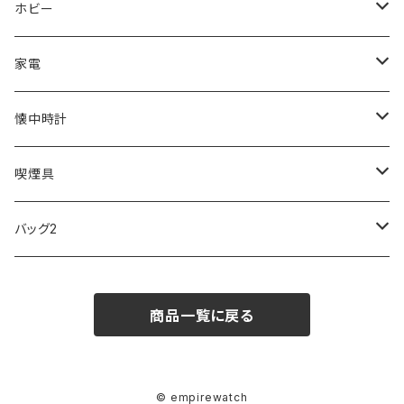
ORIENT
Merge
EMPORIO ARMANI
Ellese
ANDY HAWARD
RHYTHM
PARKER
Barebones
ふわりぃ
ホビー
ZEPPELIN
ETTINGER
CALVIN KLEIN
COLEMAN
G GUSTO
BLOSSOM
PELIKAN
FEUERHAND
ERGO BABY
その他
家電
SKAGEN
COACH
DANIEL WELLINGTON
MONTBLANC
GULLWING
MONDAINE
CROSS
CASIO
AMOS
CREATE
懐中時計
FOOTBALL WATCHES
BVLGARI
SWAROVSKI
Fashion Accessory Cllection
LESPORTSAC
MAWA
MONTBLANC
OMMIX
TORAY
MONDAINE
喫煙具
ARCA FUTURA
VANQUISH
VIVIENNE WESTWOOD
ISLAND
PRADA
その他
SWAROVSKI
COACH
OMRON
ZIPPO
バッグ2
MAURO JERARDI
FURBO
COACH
DEUS EX MACHINA
ARC'TERYX
DANIEL WELLINGTON
DANIEL WELLINGTON
MATTEL
Star Donut
CARAN d'ACHE
JAN SPORT
商品一覧に戻る
POS
鈴堂
BRAUN
HUF
MISZAPATO
LUSSO
その他
SPICE OF LIFE
TSUBOTA PEARL
LOEWE
DISNEY
DUNHILL
MICHAEL KORS
ATLANTIC STARS
BROMPTON
TANACOCORO
SMYTHSON
Micol
© empirewatch