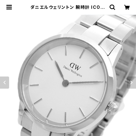
ダニエルウェリントン 腕時計 ICONI
C LINK 28 DW00100207 ホワイ
ト シルバー | empirewatch