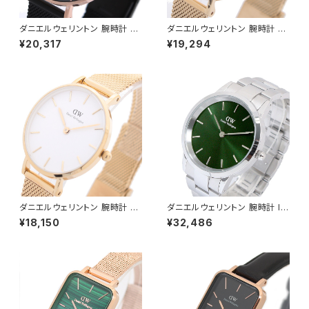
ダニエルウェリントン 腕時計 PE
ダニエルウェリントン 腕時計 PE
TITE ASHFIELD 36 ブラック
TITE MESH 32 ブラック DW0
¥20,317
¥19,294
DW00100307 レディース ブ
0100347 レディース ブラック
ラック ローズゴールド
ゴールド
ダニエルウェリントン 腕時計 PE
ダニエルウェリントン 腕時計 IC
TITE MESH 28 ホワイト DW
ONIC LINK EMERALD 40 シ
¥18,150
¥32,486
00100350 レディース ホワイ
ルバー DW00100427 グリー
ト ゴールド
ン