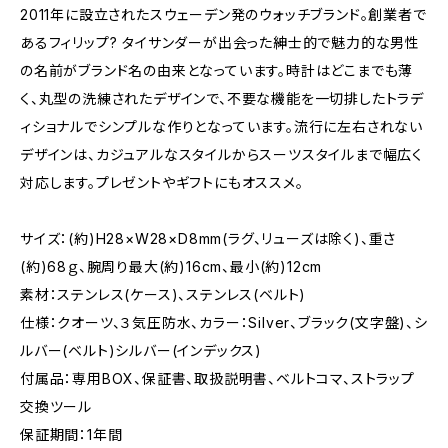
2011年に設立されたスウェーデン発のウォッチブランド。創業者で
あるフィリップ? タイサンダーが出会った紳士的で魅力的な男性
の名前がブランド名の由来となっています。時計はどこまでも薄
く、丸型の洗練されたデザインで、不要な機能を一切排したトラデ
ィショナルでシンプルな作りとなっています。流行に左右されない
デザインは、カジュアルなスタイルからスーツスタイルまで幅広く
対応します。プレゼントやギフトにもオススメ。
サイズ：(約)H28×W28×D8mm(ラグ、リューズは除く)、重さ
(約)68ｇ、腕周り最大(約)16cm、最小(約)12cm
素材：ステンレス(ケース)、ステンレス(ベルト)
仕様：クオーツ、３気圧防水、カラー：Silver、ブラック(文字盤)、シ
ルバー(ベルト)シルバー(インデックス)
付属品：専用BOX、保証書、取扱説明書、ベルトコマ、ストラップ
交換ツール
保証期間：1年間