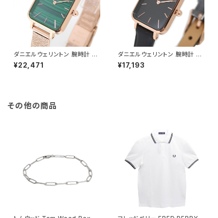
ダニエルウェリントン 腕時計 Q
ダニエルウェリントン 腕時計 Q
UADRO PRESSED MELROS
UADRO PRESSED SHEFFIEL
¥22,471
¥17,193
E 20×26 DW00100437 クア
D 20×26 ローズゴールド DW
ドロプレスド グリーン
00100435 クアドロプレスド
ブラック
その他の商品