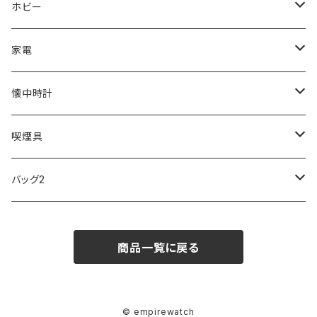
ORIENT
Merge
EMPORIO ARMANI
Ellese
ANDY HAWARD
RHYTHM
PARKER
Barebones
ふわりぃ
ホビー
ZEPPELIN
ETTINGER
CALVIN KLEIN
COLEMAN
G GUSTO
BLOSSOM
PELIKAN
FEUERHAND
ERGO BABY
その他
家電
SKAGEN
COACH
DANIEL WELLINGTON
MONTBLANC
GULLWING
MONDAINE
CROSS
CASIO
AMOS
CREATE
懐中時計
FOOTBALL WATCHES
BVLGARI
SWAROVSKI
Fashion Accessory Cllection
LESPORTSAC
MAWA
MONTBLANC
OMMIX
TORAY
MONDAINE
喫煙具
ARCA FUTURA
VANQUISH
VIVIENNE WESTWOOD
ISLAND
PRADA
その他
SWAROVSKI
COACH
OMRON
ZIPPO
バッグ2
MAURO JERARDI
FURBO
COACH
DEUS EX MACHINA
ARC'TERYX
DANIEL WELLINGTON
DANIEL WELLINGTON
MATTEL
Star Donut
CARAN d'ACHE
JAN SPORT
商品一覧に戻る
POS
鈴堂
BRAUN
HUF
MISZAPATO
LUSSO
その他
SPICE OF LIFE
TSUBOTA PEARL
LOEWE
DISNEY
DUNHILL
MICHAEL KORS
ATLANTIC STARS
BROMPTON
TANACOCORO
Micol
© empirewatch