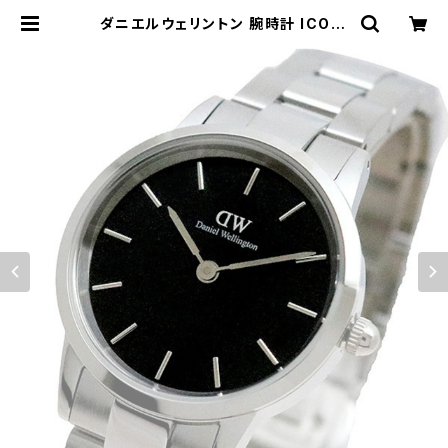
ダニエルウェリントン 腕時計 ICONI
C LINK 28 DW00100208 ブラッ
ク シルバー | empirewatch