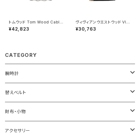
トムウッド Tom Wood Cable
ヴィヴィアンウエストウッド VIVI
Bracelet ブレスレット 10008
ENNE WESTWOOD SMALL
¥42,823
¥30,763
7-65 シルバー
PURSE CHAIN ショルダーバッ
グ 鞄 5c01000bw-l001n-n4
02 レディース N402 ブラック
CATEGORY
腕時計
ELGIN
替えベルト
SALVATORE MARRA
COACH
財布・小物
CASIO
DANIEL WELLINGTON
SONNE
アクセサリー