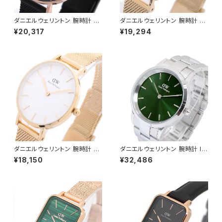
ダニエルウェリントン 腕時計 PE
ダニエルウェリントン 腕時計 PE
TITE ASHFIELD 36 ブラック
TITE MESH 32 ブラック DW0
¥20,317
¥19,294
DW00100307 レディース ブ
0100347 レディース ブラック
ラック ローズゴールド
ゴールド
ダニエルウェリントン 腕時計 PE
ダニエルウェリントン 腕時計 IC
TITE MESH 28 ホワイト DW
ONIC LINK EMERALD 40 シ
¥18,150
¥32,486
00100350 レディース ホワイ
ルバー DW00100427 グリー
ト ゴールド
ン