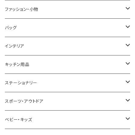
GRANDEUR
LACOSTE
DUCT
GUCCI
ファッション・小物
COGU
DIESEL
TRANSNUMBER
TIFFANY&CO
DAKS
バッグ
GAGA MILANO
MICHAEL KORS
SAAMA HOMME
FOLLI FOLLIE
栃木レザー
MANHATTAN PORTAGE
インテリア
CACTUS
NO BRAND
ARNOLD PALMER
POLICE
NIKE
United HOMME
CRYSTOCRAFT
キッチン用品
TIMEX
MICHAEL KORS
PAUL HEWITT
DUNHILL
RODANIA
SEIKO
I'mD
ステーショナリー
NIXON
DIESEL
22designstudio
NEWYORKER
BEAMZSQUARE
CITIZEN
Helios
LAMY
スポーツ・アウトドア
AVALANCHE
ALV
BOTTEGA VENETA
OROBIANCO
BLAZER CLUB
BRAUN
VALENTINO VISCANI
WATERMAN
Trangia
ベビー・キッズ