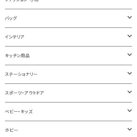
COGU
DIESEL
TRANSNUMBER
TIFFANY&CO
DAKS
バッグ
GAGA MILANO
MICHAEL KORS
SAAMA HOMME
FOLLI FOLLIE
栃木レザー
MANHATTAN PORTAGE
インテリア
CACTUS
NO BRAND
ARNOLD PALMER
POLICE
NIKE
United HOMME
CRYSTOCRAFT
キッチン用品
TIMEX
MICHAEL KORS
PAUL HEWITT
DUNHILL
RODANIA
SEIKO
I'mD
ステーショナリー
NIXON
DIESEL
22designstudio
NEWYORKER
BEAMZSQUARE
CITIZEN
Helios
LAMY
スポーツ・アウトドア
AVALANCHE
ALV
BOTTEGA VENETA
OROBIANCO
BLAZER CLUB
BRAUN
VALENTINO VISCANI
WATERMAN
Trangia
ベビー・キッズ
ORIENT
Merge
EMPORIO ARMANI
Ellese
ANDY HAWARD
RHYTHM
PARKER
Barebones
ふわりぃ
ホビー