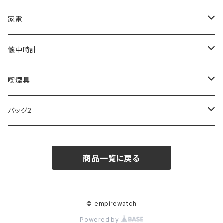
ZEPPELIN
ETTINGER
CALVIN KLEIN
COLEMAN
G GUSTO
BLOSSOM
PELIKAN
FEUERHAND
ERGO BABY
その他
家電
SKAGEN
COACH
DANIEL WELLINGTON
MONTBLANC
GULLWING
MONDAINE
CROSS
CASIO
AMOS
CREATE
懐中時計
FOOTBALL WATCHES
BVLGARI
SWAROVSKI
Fashion Accessory Cllection
LESPORTSAC
MAWA
MONTBLANC
OMMIX
TORAY
MONDAINE
喫煙具
ARCA FUTURA
VANQUISH
VIVIENNE WESTWOOD
ISLAND
PRADA
その他
SWAROVSKI
COACH
OMRON
ZIPPO
バッグ2
MAURO JERARDI
FURBO
COACH
DEUS EX MACHINA
ARC'TERYX
DANIEL WELLINGTON
DANIEL WELLINGTON
MATTEL
Star Donut
CARAN d'ACHE
JAN SPORT
商品一覧に戻る
POS
鈴堂
BRAUN
HUF
MISZAPATO
LUSSO
その他
SPICE OF LIFE
TSUBOTA PEARL
LOEWE
DISNEY
DUNHILL
MICHAEL KORS
ATLANTIC STARS
BROMPTON
TANACOCORO
SMYTHSON
Micol
© empirewatch
Powered by