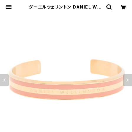
ダニエルウェリントン DANIEL WEL
LINGTON バングル ブレスレット レ
ディース DW00400010 CLASSI
C BRACELET DUSTY ROSE S ロ
ーズゴールド ピンク | empirewat
ch