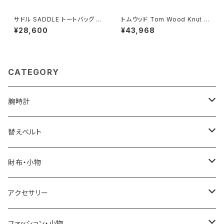
サドル SADDLE トートバッグ ミ
トムウッド Tom Wood Knut R
ニトート 牛革 本革 日本製 姫路
ing リング 100572-46 シルバ
¥28,600
¥43,968
産 自立 53447-5h メンズ レデ
ー
ィース トープ
CATEGORY
腕時計
ELGIN
替えベルト
SALVATORE MARRA
COACH
財布・小物
CASIO
DANIEL WELLINGTON
SONNE
アクセサリー
GRANDEUR
LACOSTE
DUCT
GUCCI
ファッション・小物