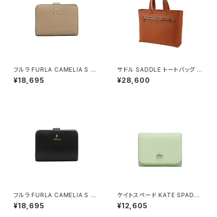
フルラ FURLA CAMELIA S C
サドル SADDLE トートバッグ ミ
OMPACT WALLETS 二つ折り
ニトート 牛革 本革 日本製 姫路
¥18,695
¥28,600
財布 wp00315-are000-125
産 自立 53447-17h メンズ レ
7s レディース グレージュ
ディース オレンジ
フルラ FURLA CAMELIA S C
ケイトスペード KATE SPADE
OMPACT WALLETS 二つ折り
ケイラ スモール Lジップ ウォレ
¥18,695
¥12,605
財布 wp00315-are000-o60
ット 二つ折り財布 kk056-306
00 レディース ブラック
レディース lime frosting ライ