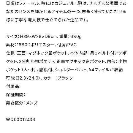
日頃はフォーマル、時にはカジュアル…鞄は、さまざまな場面であ
なたのセンスを輝かせるアイテムの一つ。末永く使っていただける
様に丁寧な職人技で仕立てられた逸品です。
サイズ：H39×W28×D9cm、重量：680g
素材：1680Dポリエスター、付属/PVC
仕様：正面：マグホック留ポケット、本体内部：吊りベルト付アテポ
ケット、2分割小物ポケット、正面マグホック留ポケット、内部：小物
ポケット（大・小）、底鋲付、ショルダーベルト、A4ファイルが収納
可能（32.3×24.0）、カラー：ブラック
付属品：
保証期間：-
男女区分：メンズ
WQ00012436