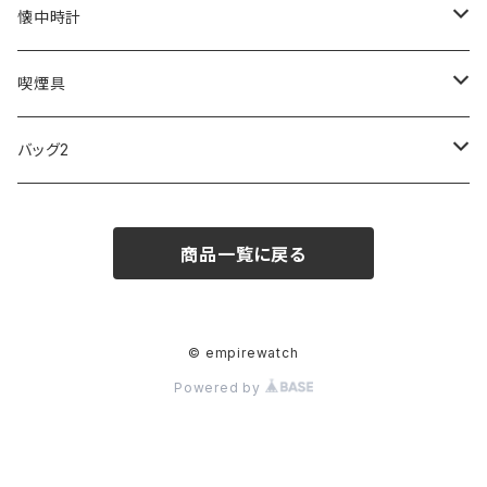
SKAGEN
COACH
DANIEL WELLINGTON
MONTBLANC
GULLWING
MONDAINE
CROSS
CASIO
AMOS
CREATE
懐中時計
FOOTBALL WATCHES
BVLGARI
SWAROVSKI
Fashion Accessory Cllection
LESPORTSAC
MAWA
MONTBLANC
OMMIX
TORAY
MONDAINE
喫煙具
ARCA FUTURA
VANQUISH
VIVIENNE WESTWOOD
ISLAND
PRADA
その他
SWAROVSKI
COACH
OMRON
ZIPPO
バッグ2
MAURO JERARDI
FURBO
COACH
DEUS EX MACHINA
ARC'TERYX
DANIEL WELLINGTON
DANIEL WELLINGTON
MATTEL
Star Donut
CARAN d'ACHE
JAN SPORT
商品一覧に戻る
POS
鈴堂
BRAUN
HUF
MISZAPATO
LUSSO
その他
SPICE OF LIFE
TSUBOTA PEARL
LOEWE
DISNEY
DUNHILL
MICHAEL KORS
ATLANTIC STARS
BROMPTON
TANACOCORO
SMYTHSON
Micol
© empirewatch
Powered by
FOREVER
BEAMZSQUARE
MARC JACOBS
VIVIENNE WESTWOOD
HAMILTON
WOODEN
FRANK MIURA
RODANIA
KATE SPADE
JOHNSTONS
JULY NINE
DR.VRANJES