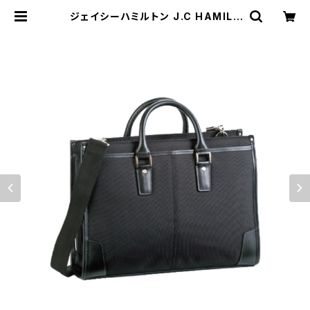
ジェイシーハミルトン J.C HAMILT
ON 太番手 ビジネスバッグ メンズ 2
6581-1H ブラック ブラック | empi
rewatch