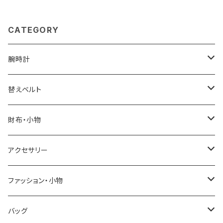
ムグリーン
CATEGORY
腕時計
ELGIN
替えベルト
SALVATORE MARRA
COACH
財布・小物
CASIO
DANIEL WELLINGTON
SONNE
アクセサリー
GRANDEUR
LACOSTE
DUCT
GUCCI
ファッション・小物
COGU
DIESEL
TRANSNUMBER
TIFFANY&CO
DAKS
バッグ