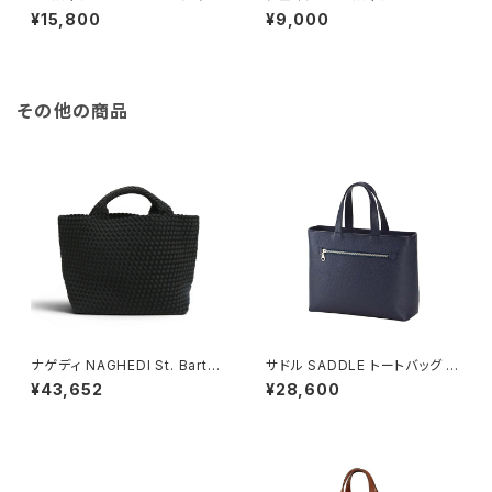
ダーバッグ 16448-1H メンズ
ILTON 太番手 ビジネスバッグ
¥15,800
¥9,000
ブラック 国内正規品
メンズ 26578-1H ブラック ブラ
ック
その他の商品
ナゲディ NAGHEDI St. Barths
サドル SADDLE トートバッグ ミ
Medium Tote セント・バーツ
ニトート 牛革 本革 日本製 姫路
¥43,652
¥28,600
ミディアムトート トートバッグ sn
産 自立 53447-3h メンズ レデ
03013ld-onyx レディース on
ィース ネイビー
yx