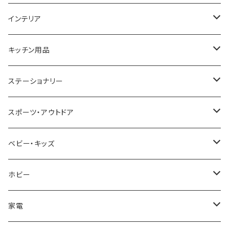
GAGA MILANO
MICHAEL KORS
SAAMA HOMME
FOLLI FOLLIE
栃木レザー
MANHATTAN PORTAGE
インテリア
CACTUS
NO BRAND
ARNOLD PALMER
POLICE
NIKE
United HOMME
CRYSTOCRAFT
キッチン用品
TIMEX
MICHAEL KORS
PAUL HEWITT
DUNHILL
RODANIA
SEIKO
I'mD
ステーショナリー
NIXON
DIESEL
22designstudio
NEWYORKER
BEAMZSQUARE
CITIZEN
Helios
LAMY
スポーツ・アウトドア
AVALANCHE
ALV
BOTTEGA VENETA
OROBIANCO
BLAZER CLUB
BRAUN
VALENTINO VISCANI
WATERMAN
Trangia
ベビー・キッズ
ORIENT
Merge
EMPORIO ARMANI
Ellese
ANDY HAWARD
RHYTHM
PARKER
Barebones
ふわりぃ
ホビー
ZEPPELIN
ETTINGER
CALVIN KLEIN
COLEMAN
G GUSTO
BLOSSOM
PELIKAN
FEUERHAND
ERGO BABY
その他
家電