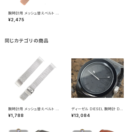
腕時計用 メッシュ替えベルト 14
mm幅 ローズゴールド 195165
¥2,475
-mesh14-pg
同じカテゴリの商品
腕時計用 メッシュ替えベルト 14
ディーゼル DIESEL 腕時計 DZ
mm幅 シルバー 195166-mes
1437 ブラック
¥1,788
¥13,084
h14-sv