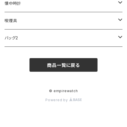
SKAGEN
COACH
DANIEL WELLINGTON
MONTBLANC
GULLWING
MONDAINE
CROSS
CASIO
AMOS
CREATE
懐中時計
FOOTBALL WATCHES
BVLGARI
SWAROVSKI
Fashion Accessory Cllection
LESPORTSAC
MAWA
MONTBLANC
OMMIX
TORAY
MONDAINE
喫煙具
ARCA FUTURA
VANQUISH
VIVIENNE WESTWOOD
ISLAND
PRADA
その他
SWAROVSKI
COACH
OMRON
ZIPPO
バッグ2
MAURO JERARDI
FURBO
COACH
DEUS EX MACHINA
ARC'TERYX
DANIEL WELLINGTON
DANIEL WELLINGTON
MATTEL
Star Donut
CARAN d'ACHE
JAN SPORT
商品一覧に戻る
POS
鈴堂
BRAUN
HUF
MISZAPATO
LUSSO
その他
SPICE OF LIFE
TSUBOTA PEARL
LOEWE
DISNEY
DUNHILL
MICHAEL KORS
ATLANTIC STARS
BROMPTON
TANACOCORO
SMYTHSON
Micol
© empirewatch
Powered by
FOREVER
BEAMZSQUARE
MARC JACOBS
VIVIENNE WESTWOOD
HAMILTON
WOODEN
FRANK MIURA
RODANIA
KATE SPADE
JOHNSTONS
JULY NINE
DR.VRANJES