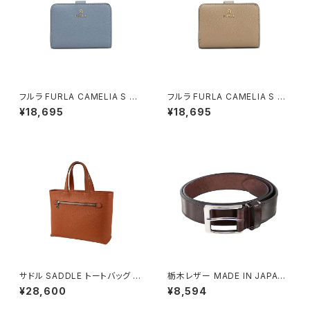
フルラ FURLA CAMELIA S C
フルラ FURLA CAMELIA S C
OMPACT WALLETS 二つ折り
OMPACT WALLETS 二つ折り
¥18,695
¥18,695
財布 wp00315-are000-435
財布 wp00315-are000-125
2s レディース ブルー×ライトブ
7s レディース グレージュ
ルー
サドル SADDLE トートバッグ ミ
栃木レザー MADE IN JAPAN
ニトート 牛革 本革 日本製 姫路
ベルト 本革 日本製 メイドイン
¥28,600
¥8,594
産 自立 53447-17h メンズ レ
ジャパン 50051665-brown メ
ディース オレンジ
ンズ BROWN ベルト