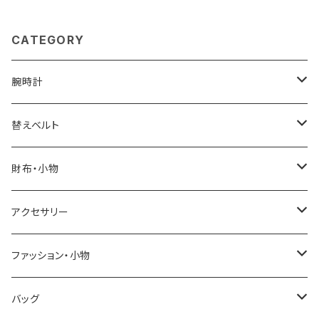
CATEGORY
腕時計
ELGIN
替えベルト
SALVATORE MARRA
COACH
財布・小物
CASIO
DANIEL WELLINGTON
SONNE
アクセサリー
GRANDEUR
LACOSTE
DUCT
GUCCI
ファッション・小物
COGU
DIESEL
TRANSNUMBER
TIFFANY&CO
DAKS
バッグ