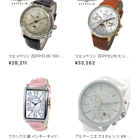
ツェッペリン ZEPPELIN 100周
ツェッペリン ZEPPELIN ヒンデ
年 記念モデル LZ1 クオーツ メ
ンブルク クオーツ ユニセックス
¥28,211
¥33,262
ンズ 腕時計 7640-1 アイボリ
腕時計 7039-1 シルバー
ー
フランク三浦 インターネッツ別
アルマーニエクスチェンジ ARM