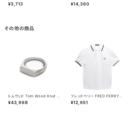
注 メンズ 腕時計 FM01IT-SVP
ANI EXCHANGE クオーツ メン
¥3,713
¥14,360
K ホワイト/ピンク 【ネット限定】
ズ 腕時計 AX1325 ホワイト ホ
ホワイト
ワイト
その他の商品
トムウッド Tom Wood Knut R
フレッドペリー FRED PERRY T
ing リング 100572-48 シルバ
he Fred Perry Shirt M3600
¥43,968
¥12,951
ー
ポロシャツ M3600-200-WHI
TE-XL ユニセックスホワイト シ
ャツ