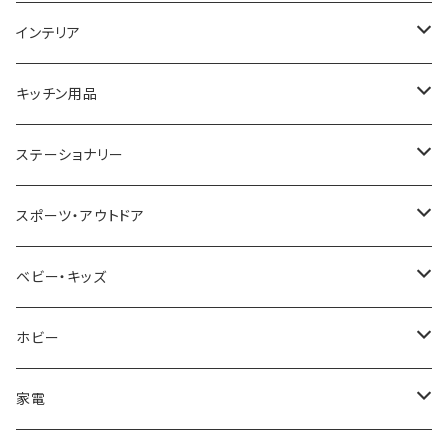
GAGA MILANO
MICHAEL KORS
SAAMA HOMME
FOLLI FOLLIE
栃木レザー
MANHATTAN PORTAGE
インテリア
CACTUS
NO BRAND
ARNOLD PALMER
POLICE
NIKE
United HOMME
CRYSTOCRAFT
キッチン用品
TIMEX
MICHAEL KORS
PAUL HEWITT
DUNHILL
RODANIA
SEIKO
I'mD
ステーショナリー
NIXON
DIESEL
22designstudio
NEWYORKER
BEAMZSQUARE
CITIZEN
Helios
LAMY
スポーツ・アウトドア
AVALANCHE
ALV
BOTTEGA VENETA
OROBIANCO
BLAZER CLUB
BRAUN
VALENTINO VISCANI
WATERMAN
Trangia
ベビー・キッズ
ORIENT
Merge
EMPORIO ARMANI
Ellese
ANDY HAWARD
RHYTHM
PARKER
Barebones
ふわりぃ
ホビー
ZEPPELIN
ETTINGER
CALVIN KLEIN
COLEMAN
G GUSTO
BLOSSOM
PELIKAN
FEUERHAND
ERGO BABY
その他
家電