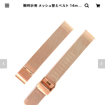
腕時計用 メッシュ替えベルト 14mm
幅 ローズゴールド 195165-mesh1
4-pg | empirewatch