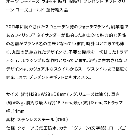
オーツ レディース ウォッチ 時計 腕時計 プレゼント ギフト グリ
ーン ローズゴールド 並行輸入品
2011年に設立されたスウェーデン発のウォッチブランド。創業者で
あるフィリップ? タイサンダーが出会った紳士的で魅力的な男性
の名前がブランド名の由来となっています。時計はどこまでも薄
く、丸型の洗練されたデザインで、不要な機能を一切排したトラデ
ィショナルでシンプルな作りとなっています。流行に左右されない
デザインは、カジュアルなスタイルからスーツスタイルまで幅広く
対応します。プレゼントやギフトにもオススメ。
サイズ：(約)H28×W28×D8mm(ラグ、リューズは除く)、重さ
(約)68ｇ、腕周り最大(約)18.7cm、最小(約)13cm、ストラップ
幅：14mm
素材：ステンレススチール（316L）
仕様：クオーツ、3気圧防水、カラー：グリーン(文字盤)、ローズゴ