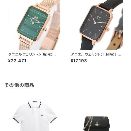
ダニエルウェリントン 腕時計 Q
ダニエルウェリントン 腕時計 Q
UADRO PRESSED MELROS
UADRO PRESSED SHEFFIEL
¥22,471
¥17,193
E 20×26 DW00100437 クア
D 20×26 ローズゴールド DW
ドロプレスド グリーン
00100435 クアドロプレスド
ブラック
その他の商品