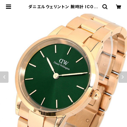
ダニエルウェリントン 腕時計 ICONI
C LINK EMERALD 28 ローズゴー
ルド DW00100421 グリーン | em
pirewatch