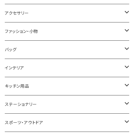
CASIO
DANIEL WELLINGTON
SONNE
アクセサリー
GRANDEUR
LACOSTE
DUCT
GUCCI
ファッション・小物
COGU
DIESEL
TRANSNUMBER
TIFFANY&CO
DAKS
バッグ
GAGA MILANO
MICHAEL KORS
SAAMA HOMME
FOLLI FOLLIE
栃木レザー
MANHATTAN PORTAGE
インテリア
CACTUS
NO BRAND
ARNOLD PALMER
POLICE
NIKE
United HOMME
CRYSTOCRAFT
キッチン用品
TIMEX
MICHAEL KORS
PAUL HEWITT
DUNHILL
RODANIA
SEIKO
I'mD
ステーショナリー
NIXON
DIESEL
22designstudio
NEWYORKER
BEAMZSQUARE
CITIZEN
Helios
LAMY
スポーツ・アウトドア