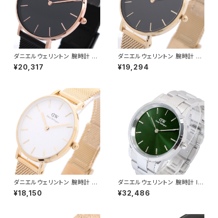
ダニエルウェリントン 腕時計 PE
ダニエルウェリントン 腕時計 PE
TITE ASHFIELD 36 ブラック
TITE MESH 32 ブラック DW0
¥20,317
¥19,294
DW00100307 レディース ブ
0100347 レディース ブラック
ラック ローズゴールド
ゴールド
ダニエルウェリントン 腕時計 PE
ダニエルウェリントン 腕時計 IC
TITE MESH 28 ホワイト DW
ONIC LINK EMERALD 40 シ
¥18,150
¥32,486
00100350 レディース ホワイ
ルバー DW00100427 グリー
ト ゴールド
ン