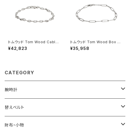
トムウッド Tom Wood Cable
トムウッド Tom Wood Box Br
Bracelet ブレスレット 10008
acelet ブレスレット 100066-
¥42,823
¥35,958
7-65 シルバー
77 シルバー
CATEGORY
腕時計
ELGIN
替えベルト
SALVATORE MARRA
COACH
財布・小物