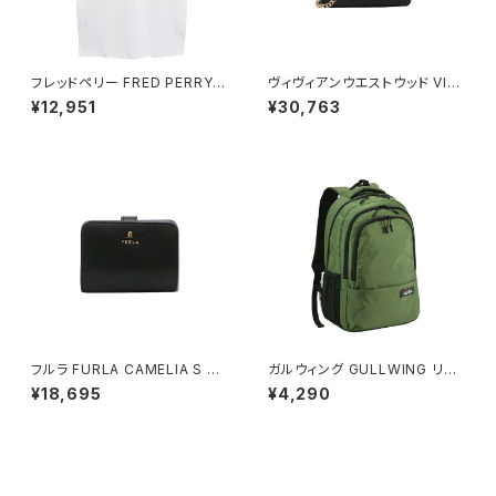
フレッドペリー FRED PERRY T
ヴィヴィアンウエストウッド VIVI
he Fred Perry Shirt M3600
ENNE WESTWOOD SMALL
¥12,951
¥30,763
ポロシャツ M3600-200-WHI
PURSE CHAIN ショルダーバッ
TE-L ユニセックスホワイト シ
グ 鞄 5c01000bw-l001n-n4
ャツ
02 レディース N402 ブラック
フルラ FURLA CAMELIA S C
ガルウィング GULLWING リュ
OMPACT WALLETS 二つ折り
ック 23L 軽量 大容量 デイパッ
¥18,695
¥4,290
財布 wp00315-are000-o60
ク 42603-2h メンズ グリーン
00 レディース ブラック