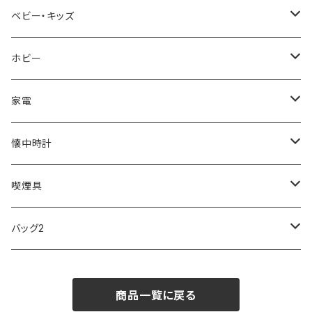
AVALANCHE
ALV
BOTTEGA VENETA
OROBIANCO
BLAZER CLUB
BRAUN
VALENTINO VISCANI
WATERMAN
Trangia
ベビー・キッズ
ORIENT
Merge
EMPORIO ARMANI
Ellese
ANDY HAWARD
RHYTHM
PARKER
Barebones
ふわりぃ
ホビー
ZEPPELIN
ETTINGER
CALVIN KLEIN
COLEMAN
G GUSTO
BLOSSOM
PELIKAN
FEUERHAND
ERGO BABY
その他
家電
SKAGEN
COACH
DANIEL WELLINGTON
MONTBLANC
GULLWING
MONDAINE
CROSS
CASIO
AMOS
CREATE
懐中時計
FOOTBALL WATCHES
BVLGARI
SWAROVSKI
Fashion Accessory Cllection
LESPORTSAC
MAWA
MONTBLANC
OMMIX
TORAY
MONDAINE
喫煙具
ARCA FUTURA
VANQUISH
VIVIENNE WESTWOOD
ISLAND
PRADA
その他
SWAROVSKI
COACH
OMRON
ZIPPO
バッグ2
MAURO JERARDI
FURBO
COACH
DEUS EX MACHINA
ARC'TERYX
DANIEL WELLINGTON
DANIEL WELLINGTON
MATTEL
Star Donut
CARAN d'ACHE
JAN SPORT
商品一覧に戻る