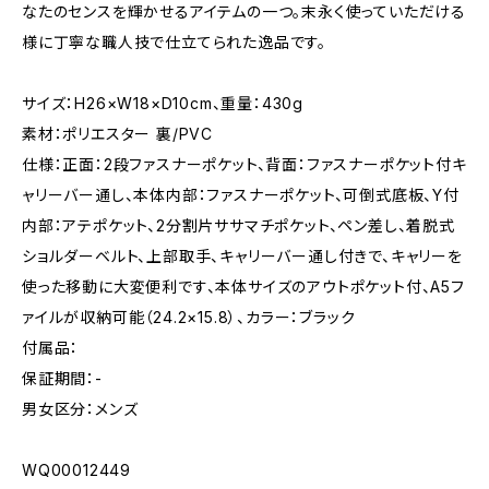
なたのセンスを輝かせるアイテムの一つ。末永く使っていただける
様に丁寧な職人技で仕立てられた逸品です。
サイズ：H26×W18×D10cm、重量：430g
素材：ポリエスター 裏/PVC
仕様：正面：2段ファスナーポケット、背面：ファスナーポケット付キ
ャリーバー通し、本体内部：ファスナーポケット、可倒式底板、Y付
内部：アテポケット、2分割片ササマチポケット、ペン差し、着脱式
ショルダーベルト、上部取手、キャリーバー通し付きで、キャリーを
使った移動に大変便利です、本体サイズのアウトポケット付、A5フ
ァイルが収納可能（24.2×15.8）、カラー：ブラック
付属品：
保証期間：-
男女区分：メンズ
WQ00012449