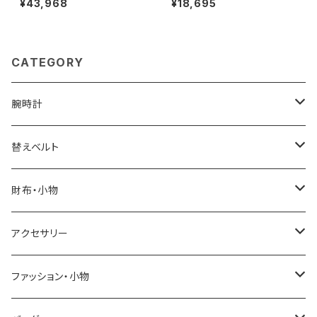
¥43,968
¥18,695
ー
財布 wp00315-are000-o60
00 レディース ブラック
CATEGORY
腕時計
ELGIN
替えベルト
SALVATORE MARRA
COACH
財布・小物
CASIO
DANIEL WELLINGTON
SONNE
アクセサリー
GRANDEUR
LACOSTE
DUCT
GUCCI
ファッション・小物