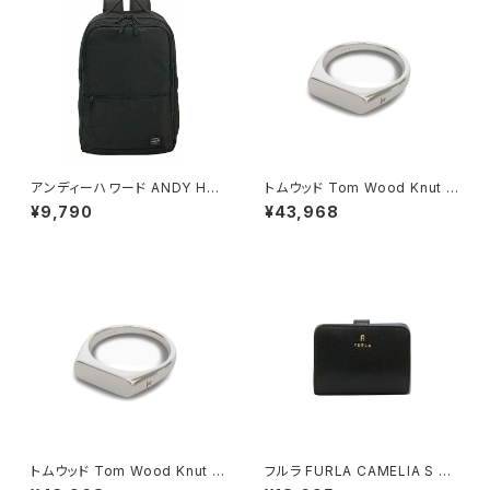
アンディーハワード ANDY HA
トムウッド Tom Wood Knut R
WARD ビジネスリュック 30L
ing リング 100572-46 シルバ
¥9,790
¥43,968
大容量 2室 A3対応 ノートPC収
ー
納対応 42599-1h メンズ ブラ
ック
トムウッド Tom Wood Knut R
フルラ FURLA CAMELIA S C
ing リング 100572-54 シルバ
OMPACT WALLETS 二つ折り