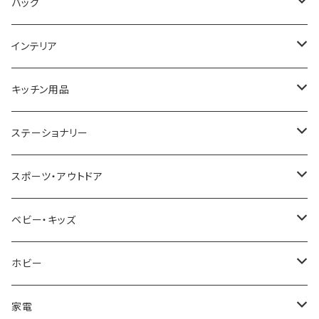
COGU
DIESEL
TRANSNUMBER
TIFFANY&CO
DAKS
バッグ
GAGA MILANO
MICHAEL KORS
SAAMA HOMME
FOLLI FOLLIE
栃木レザー
MANHATTAN PORTAGE
インテリア
CACTUS
NO BRAND
ARNOLD PALMER
POLICE
NIKE
United HOMME
CRYSTOCRAFT
キッチン用品
TIMEX
MICHAEL KORS
PAUL HEWITT
DUNHILL
RODANIA
SEIKO
I'mD
ステーショナリー
NIXON
DIESEL
22designstudio
NEWYORKER
BEAMZSQUARE
CITIZEN
Helios
LAMY
スポーツ・アウトドア
AVALANCHE
ALV
BOTTEGA VENETA
OROBIANCO
BLAZER CLUB
BRAUN
VALENTINO VISCANI
WATERMAN
Trangia
ベビー・キッズ
ORIENT
Merge
EMPORIO ARMANI
Ellese
ANDY HAWARD
RHYTHM
PARKER
Barebones
ふわりぃ
ホビー
ZEPPELIN
ETTINGER
CALVIN KLEIN
COLEMAN
G GUSTO
BLOSSOM
PELIKAN
FEUERHAND
ERGO BABY
その他
家電