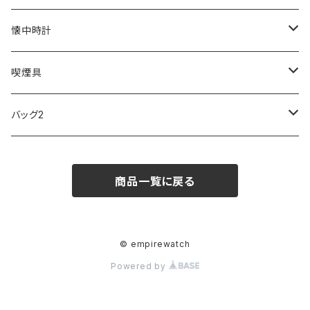
SKAGEN
COACH
DANIEL WELLINGTON
MONTBLANC
GULLWING
MONDAINE
CROSS
CASIO
AMOS
CREATE
懐中時計
FOOTBALL WATCHES
BVLGARI
SWAROVSKI
Fashion Accessory Cllection
LESPORTSAC
MAWA
MONTBLANC
OMMIX
TORAY
MONDAINE
喫煙具
ARCA FUTURA
VANQUISH
VIVIENNE WESTWOOD
ISLAND
PRADA
その他
SWAROVSKI
COACH
OMRON
ZIPPO
バッグ2
MAURO JERARDI
FURBO
COACH
DEUS EX MACHINA
ARC'TERYX
DANIEL WELLINGTON
DANIEL WELLINGTON
MATTEL
Star Donut
CARAN d'ACHE
JAN SPORT
商品一覧に戻る
POS
鈴堂
BRAUN
HUF
MISZAPATO
LUSSO
その他
SPICE OF LIFE
TSUBOTA PEARL
LOEWE
DISNEY
DUNHILL
MICHAEL KORS
ATLANTIC STARS
BROMPTON
TANACOCORO
Micol
© empirewatch
Powered by
FOREVER
BEAMZSQUARE
MARC JACOBS
VIVIENNE WESTWOOD
HAMILTON
WOODEN