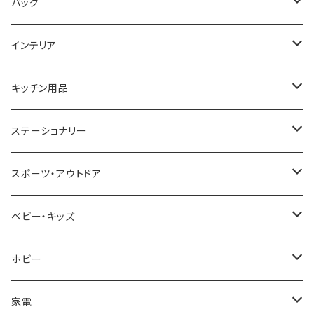
COGU
DIESEL
TRANSNUMBER
TIFFANY&CO
DAKS
バッグ
GAGA MILANO
MICHAEL KORS
SAAMA HOMME
FOLLI FOLLIE
栃木レザー
MANHATTAN PORTAGE
インテリア
CACTUS
NO BRAND
ARNOLD PALMER
POLICE
NIKE
United HOMME
CRYSTOCRAFT
キッチン用品
TIMEX
MICHAEL KORS
PAUL HEWITT
DUNHILL
RODANIA
SEIKO
I'mD
ステーショナリー
NIXON
DIESEL
22designstudio
NEWYORKER
BEAMZSQUARE
CITIZEN
Helios
LAMY
スポーツ・アウトドア
AVALANCHE
ALV
BOTTEGA VENETA
OROBIANCO
BLAZER CLUB
BRAUN
VALENTINO VISCANI
WATERMAN
Trangia
ベビー・キッズ
ORIENT
Merge
EMPORIO ARMANI
Ellese
ANDY HAWARD
RHYTHM
PARKER
Barebones
ふわりぃ
ホビー
ZEPPELIN
ETTINGER
CALVIN KLEIN
COLEMAN
G GUSTO
BLOSSOM
PELIKAN
FEUERHAND
ERGO BABY
その他
家電