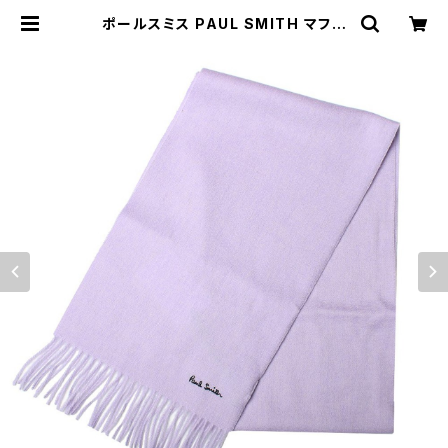
ポールスミス PAUL SMITH マフラ
ー M1A-933D-AS04-51 メンズ
ラベンダー | empirewatch