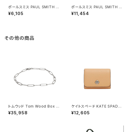
ポールスミス PAUL SMITH マ
ポールスミス PAUL SMITH マ
フラー M1A-933D-AS04-20
フラー M2A-150K-M459-28
¥6,105
¥11,454
レディース ピンク
メンズ バーガンディ
その他の商品
トムウッド Tom Wood Box Br
ケイトスペード KATE SPADE
acelet ブレスレット 100066-
ケイラ スモール Lジップ ウォレ
¥35,958
¥12,605
65 シルバー
ット 二つ折り財布 kk056-801
レディース citrus glaze コー
ラルオレンジ