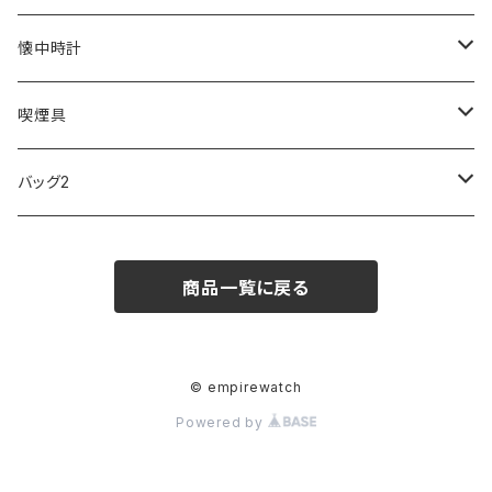
SKAGEN
COACH
DANIEL WELLINGTON
MONTBLANC
GULLWING
MONDAINE
CROSS
CASIO
AMOS
CREATE
懐中時計
FOOTBALL WATCHES
BVLGARI
SWAROVSKI
Fashion Accessory Cllection
LESPORTSAC
MAWA
MONTBLANC
OMMIX
TORAY
MONDAINE
喫煙具
ARCA FUTURA
VANQUISH
VIVIENNE WESTWOOD
ISLAND
PRADA
その他
SWAROVSKI
COACH
OMRON
ZIPPO
バッグ2
MAURO JERARDI
FURBO
COACH
DEUS EX MACHINA
ARC'TERYX
DANIEL WELLINGTON
DANIEL WELLINGTON
MATTEL
Star Donut
CARAN d'ACHE
JAN SPORT
商品一覧に戻る
POS
鈴堂
BRAUN
HUF
MISZAPATO
LUSSO
その他
SPICE OF LIFE
TSUBOTA PEARL
LOEWE
DISNEY
DUNHILL
MICHAEL KORS
ATLANTIC STARS
BROMPTON
TANACOCORO
Micol
© empirewatch
Powered by
FOREVER
BEAMZSQUARE
MARC JACOBS
VIVIENNE WESTWOOD
HAMILTON
WOODEN