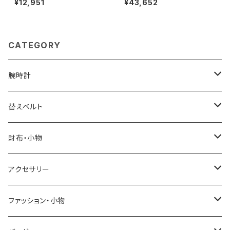
¥12,951
¥43,652
ポロシャツ M3600-200-WHI
ミディアムトート トートバッグ sn
TE-M ユニセックスホワイト シ
03013ld-onyx レディース on
ャツ
yx
CATEGORY
腕時計
ELGIN
替えベルト
SALVATORE MARRA
COACH
財布・小物
CASIO
DANIEL WELLINGTON
SONNE
アクセサリー
GRANDEUR
LACOSTE
DUCT
GUCCI
ファッション・小物