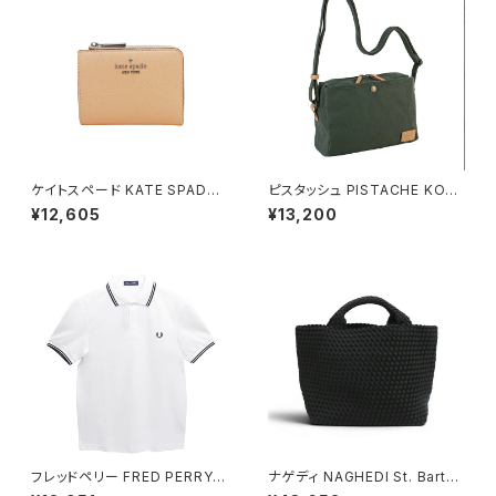
ケイトスペード KATE SPADE
ピスタッシュ PISTACHE KON
スモール Lジップ ウォレット 二
BU ミニショルダーバッグ 撥水
¥12,605
¥13,200
つ折り財布 kn764-700 レディ
軽量 A5対応 斜めがけ 33796
ース crisp peach ピンクベー
-2h メンズ レディース カーキ
ジュ カーキ
フレッドペリー FRED PERRY T
ナゲディ NAGHEDI St. Barths
he Fred Perry Shirt M3600
Medium Tote セント・バーツ