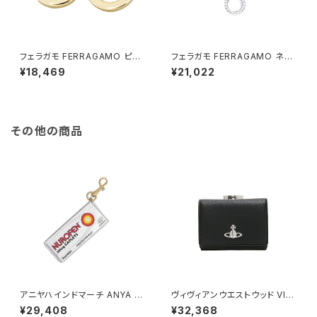
フェラガモ FERRAGAMO ピア
フェラガモ FERRAGAMO ネッ
ス 760120-696432 メンズ レ
クレス ガンチーニ GANCINO
¥18,469
¥21,022
ディース ガンチーニ GANCINO
760132 696657 レディース
ゴールド
シルバー
その他の商品
アニヤハインドマーチ ANYA HI
ヴィヴィアンウエストウッド VIVI
NDMARCH Nurofen チャーム
ENNE WESTWOOD SMALL
¥29,408
¥32,368
193764 ユニセックス Silver
FRAME WALLET 三つ折り財