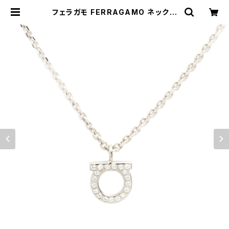
フェラガモ FERRAGAMO ネックレ
ス 760131-696655 レディース ガ
ンチーニ GANCINO GCOLLO ST
RASS CRYSTAL PALL LUC シル
バー | empirewatch