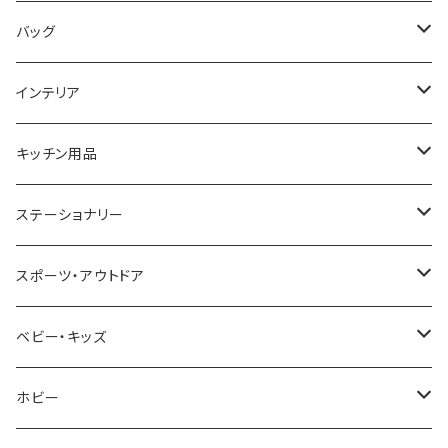
COGU
DIESEL
TRANSNUMBER
TIFFANY&CO
DAKS
バッグ
GAGA MILANO
MICHAEL KORS
SAAMA HOMME
FOLLI FOLLIE
栃木レザー
MANHATTAN PORTAGE
インテリア
CACTUS
NO BRAND
ARNOLD PALMER
POLICE
NIKE
United HOMME
CRYSTOCRAFT
キッチン用品
TIMEX
MICHAEL KORS
PAUL HEWITT
DUNHILL
RODANIA
SEIKO
I'mD
ステーショナリー
NIXON
DIESEL
22designstudio
NEWYORKER
BEAMZSQUARE
CITIZEN
Helios
LAMY
スポーツ・アウトドア
AVALANCHE
ALV
BOTTEGA VENETA
OROBIANCO
BLAZER CLUB
BRAUN
VALENTINO VISCANI
WATERMAN
Trangia
ベビー・キッズ
ORIENT
Merge
EMPORIO ARMANI
Ellese
ANDY HAWARD
RHYTHM
PARKER
Barebones
ふわりぃ
ホビー