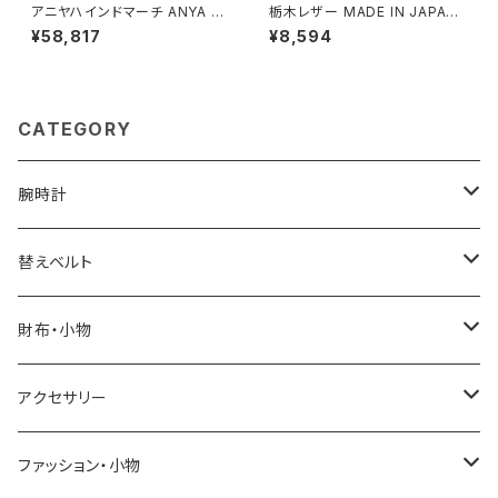
アニヤハインドマーチ ANYA HI
栃木レザー MADE IN JAPAN
NDMARCH Eyes ナイロン・E/
ベルト 本革 日本製 メイドイン
¥58,817
¥8,594
W・トート・ミニ トートバッグ 19
ジャパン 50051665-black メ
3511 ユニセックス Black(ブラ
ンズ BLACK ベルト
ック)
CATEGORY
腕時計
ELGIN
替えベルト
SALVATORE MARRA
COACH
財布・小物
CASIO
DANIEL WELLINGTON
SONNE
アクセサリー
GRANDEUR
LACOSTE
DUCT
GUCCI
ファッション・小物