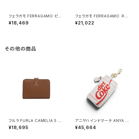
フェラガモ FERRAGAMO ピア
フェラガモ FERRAGAMO ネッ
ス 760120-696432 メンズ レ
クレス ガンチーニ GANCINO
¥18,469
¥21,022
ディース ガンチーニ GANCINO
760132 696657 レディース
ゴールド
シルバー
その他の商品
フルラ FURLA CAMELIA S C
アニヤハインドマーチ ANYA HI
OMPACT WALLETS 二つ折り
NDMARCH Diet Coke コイン
¥18,695
¥45,664
財布 wp00315-are000-03b
パース・チャーム 164818 ユニ
00 レディース ブラウン
セックス Optic White(ホワイ