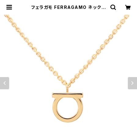
フェラガモ FERRAGAMO ネックレ
ス 760133-696658 レディース ガ
ンチーニ GANCINO GOLD ゴール
ド | empirewatch