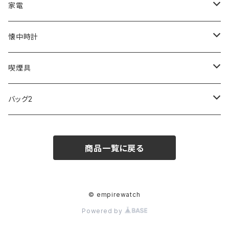
ZEPPELIN
ETTINGER
CALVIN KLEIN
COLEMAN
G GUSTO
BLOSSOM
PELIKAN
FEUERHAND
ERGO BABY
その他
家電
SKAGEN
COACH
DANIEL WELLINGTON
MONTBLANC
GULLWING
MONDAINE
CROSS
CASIO
AMOS
CREATE
懐中時計
FOOTBALL WATCHES
BVLGARI
SWAROVSKI
Fashion Accessory Cllection
LESPORTSAC
MAWA
MONTBLANC
OMMIX
TORAY
MONDAINE
喫煙具
ARCA FUTURA
VANQUISH
VIVIENNE WESTWOOD
ISLAND
PRADA
その他
SWAROVSKI
COACH
OMRON
ZIPPO
バッグ2
MAURO JERARDI
FURBO
COACH
DEUS EX MACHINA
ARC'TERYX
DANIEL WELLINGTON
DANIEL WELLINGTON
MATTEL
Star Donut
CARAN d'ACHE
JAN SPORT
商品一覧に戻る
POS
鈴堂
BRAUN
HUF
MISZAPATO
LUSSO
その他
SPICE OF LIFE
TSUBOTA PEARL
LOEWE
DISNEY
DUNHILL
MICHAEL KORS
ATLANTIC STARS
BROMPTON
TANACOCORO
Micol
© empirewatch
Powered by
FOREVER
BEAMZSQUARE
MARC JACOBS
VIVIENNE WESTWOOD
HAMILTON
WOODEN