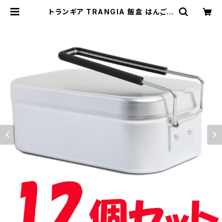
トランギア TRANGIA 飯盒 はんごう
TR-210 メスティン 12個セット | e
mpirewatch