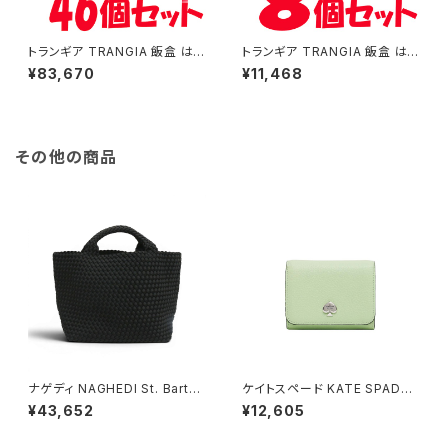
トランギア TRANGIA 飯盒 はん
トランギア TRANGIA 飯盒 はん
ごう TR-209 ラージ メスティン
ごう TR-210 メスティン 8個セ
¥83,670
¥11,468
46個セット ケース売り
ット
その他の商品
ナゲディ NAGHEDI St. Barths
ケイトスペード KATE SPADE
Medium Tote セント・バーツ
ケイラ スモール Lジップ ウォレ
¥43,652
¥12,605
ミディアムトート トートバッグ sn
ット 二つ折り財布 kk056-306
03013ld-onyx レディース on
レディース lime frosting ライ