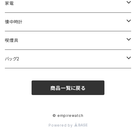
ZEPPELIN
ETTINGER
CALVIN KLEIN
COLEMAN
G GUSTO
BLOSSOM
PELIKAN
FEUERHAND
ERGO BABY
その他
家電
SKAGEN
COACH
DANIEL WELLINGTON
MONTBLANC
GULLWING
MONDAINE
CROSS
CASIO
AMOS
CREATE
懐中時計
FOOTBALL WATCHES
BVLGARI
SWAROVSKI
Fashion Accessory Cllection
LESPORTSAC
MAWA
MONTBLANC
OMMIX
TORAY
MONDAINE
喫煙具
ARCA FUTURA
VANQUISH
VIVIENNE WESTWOOD
ISLAND
PRADA
その他
SWAROVSKI
COACH
OMRON
ZIPPO
バッグ2
MAURO JERARDI
FURBO
COACH
DEUS EX MACHINA
ARC'TERYX
DANIEL WELLINGTON
DANIEL WELLINGTON
MATTEL
Star Donut
CARAN d'ACHE
JAN SPORT
商品一覧に戻る
POS
鈴堂
BRAUN
HUF
MISZAPATO
LUSSO
その他
SPICE OF LIFE
TSUBOTA PEARL
LOEWE
DISNEY
DUNHILL
MICHAEL KORS
ATLANTIC STARS
BROMPTON
TANACOCORO
Micol
© empirewatch
Powered by
FOREVER
BEAMZSQUARE
MARC JACOBS
VIVIENNE WESTWOOD
HAMILTON
WOODEN