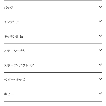
COGU
DIESEL
TRANSNUMBER
TIFFANY&CO
DAKS
バッグ
GAGA MILANO
MICHAEL KORS
SAAMA HOMME
FOLLI FOLLIE
栃木レザー
MANHATTAN PORTAGE
インテリア
CACTUS
NO BRAND
ARNOLD PALMER
POLICE
NIKE
United HOMME
CRYSTOCRAFT
キッチン用品
TIMEX
MICHAEL KORS
PAUL HEWITT
DUNHILL
RODANIA
SEIKO
I'mD
ステーショナリー
NIXON
DIESEL
22designstudio
NEWYORKER
BEAMZSQUARE
CITIZEN
Helios
LAMY
スポーツ・アウトドア
AVALANCHE
ALV
BOTTEGA VENETA
OROBIANCO
BLAZER CLUB
BRAUN
VALENTINO VISCANI
WATERMAN
Trangia
ベビー・キッズ
ORIENT
Merge
EMPORIO ARMANI
Ellese
ANDY HAWARD
RHYTHM
PARKER
Barebones
ふわりぃ
ホビー