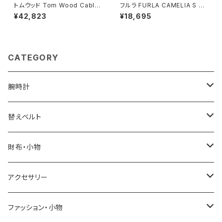
トムウッド Tom Wood Cable
フルラ FURLA CAMELIA S C
Bracelet ブレスレット 10008
OMPACT WALLETS 二つ折り
¥42,823
¥18,695
7-65 シルバー
財布 wp00315-are000-03b
00 レディース ブラウン
CATEGORY
腕時計
ELGIN
替えベルト
SALVATORE MARRA
COACH
財布・小物
CASIO
DANIEL WELLINGTON
SONNE
アクセサリー
GRANDEUR
LACOSTE
DUCT
GUCCI
ファッション・小物