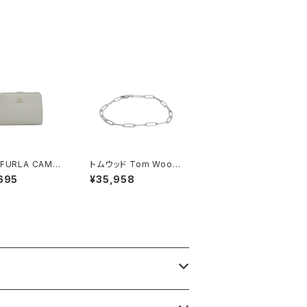
03-Q88 ブラウ
リモコン付き GC03-Z
21TB ブラック
FURLA CAMEL
トムウッド Tom Wood
 COMPACT WAL
Box Bracelet ブレス
695
¥35,958
S 二つ折り財布 w
レット 100066-70 シ
15-are000-43
ルバー
 レディース ライトブ
ブルー