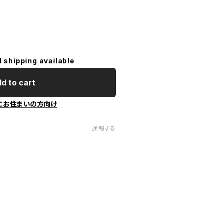
l shipping available
d to cart
にお住まいの方向け
通報する