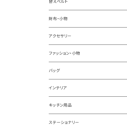
ELGIN
替えベルト
SALVATORE MARRA
COACH
財布・小物
CASIO
DANIEL WELLINGTON
SONNE
アクセサリー
GRANDEUR
LACOSTE
DUCT
GUCCI
ファッション・小物
COGU
DIESEL
TRANSNUMBER
TIFFANY&CO
DAKS
バッグ
GAGA MILANO
MICHAEL KORS
SAAMA HOMME
FOLLI FOLLIE
栃木レザー
MANHATTAN PORTAGE
インテリア
CACTUS
NO BRAND
ARNOLD PALMER
POLICE
NIKE
United HOMME
CRYSTOCRAFT
キッチン用品
TIMEX
MICHAEL KORS
PAUL HEWITT
DUNHILL
RODANIA
SEIKO
I'mD
ステーショナリー