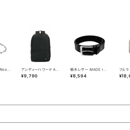
ク
ケース 高級ウッドタイプ
納 GC
189963
ン
Wood
アンディーハワード AN
栃木レザー MADE IN
フルラ 
et ブレ
DY HAWARD ビジネス
JAPAN ベルト 本革 日
IA S
¥9,790
¥8,594
¥18,
-65
リュック 30L 大容量 2
本製 メイドインジャパ
LET
室 A3対応 ノートPC収
ン 50051665-black
p003
納対応 42599-1h メン
メンズ BLACK ベルト
51s
ズ ブラック
ルー×