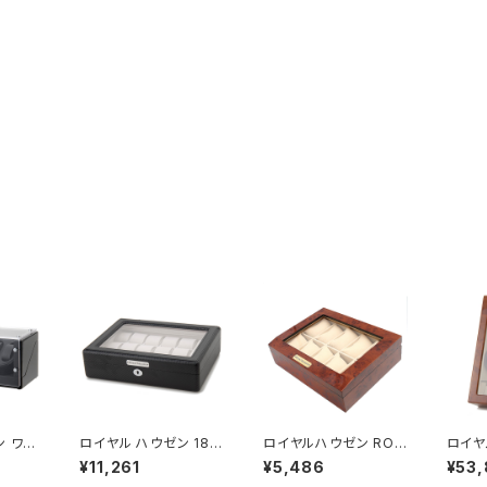
ン ワイ
ロイヤル ハウゼン 18本
ロイヤルハウゼン ROY
ロイヤ
ィングマ
収納 腕時計収納ケース
AL HAUSEN 腕時計
ンダー
¥11,261
¥5,486
¥53
GC03
GC02-TP-18 ブラック
コレクション 10本収納
シーン