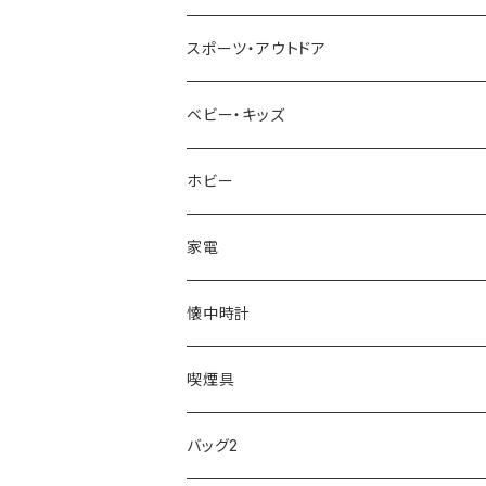
NIXON
DIESEL
22designstudio
NEWYORKER
BEAMZSQUARE
CITIZEN
Helios
LAMY
スポーツ・アウトドア
AVALANCHE
ALV
BOTTEGA VENETA
OROBIANCO
BLAZER CLUB
BRAUN
VALENTINO VISCANI
WATERMAN
Trangia
ベビー・キッズ
ORIENT
Merge
EMPORIO ARMANI
Ellese
ANDY HAWARD
RHYTHM
PARKER
Barebones
ふわりぃ
ホビー
ZEPPELIN
ETTINGER
CALVIN KLEIN
COLEMAN
G GUSTO
BLOSSOM
PELIKAN
FEUERHAND
ERGO BABY
その他
家電
SKAGEN
COACH
DANIEL WELLINGTON
MONTBLANC
GULLWING
MONDAINE
CROSS
CASIO
AMOS
CREATE
懐中時計
FOOTBALL WATCHES
BVLGARI
SWAROVSKI
Fashion Accessory Cllection
LESPORTSAC
MAWA
MONTBLANC
OMMIX
TORAY
MONDAINE
喫煙具
ARCA FUTURA
VANQUISH
VIVIENNE WESTWOOD
ISLAND
PRADA
その他
SWAROVSKI
COACH
OMRON
ZIPPO
バッグ2