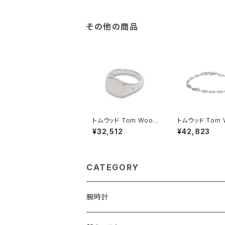
納 GC03-Q31 ブラウ
-T102BB ブラッ
ン
その他の商品
トムウッド Tom Wood
トムウッド Tom 
Mini Cushion リング 1
Cable Bracel
¥32,512
¥42,823
00771-50 シルバー
スレット 100087
シルバー
CATEGORY
腕時計