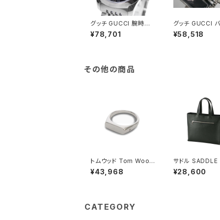
グッチ GUCCI 腕時計
グッチ GUCCI 
レディース YA126500
ダイヤ レディース
¥78,701
¥58,518
6 クォーツ ブラック シ
計 YA015555
ルバー
その他の商品
トムウッド Tom Wood
サドル SADDLE
Knut Ring リング 100
バッグ ミニトート
¥43,968
¥28,600
572-48 シルバー
本革 日本製 姫路
立 53447-1h 
レディース ブラ
CATEGORY