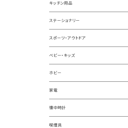
CACTUS
NO BRAND
ARNOLD PALMER
POLICE
NIKE
United HOMME
CRYSTOCRAFT
キッチン用品
TIMEX
MICHAEL KORS
PAUL HEWITT
DUNHILL
RODANIA
SEIKO
I'mD
ステーショナリー
NIXON
DIESEL
22designstudio
NEWYORKER
BEAMZSQUARE
CITIZEN
Helios
LAMY
スポーツ・アウトドア
AVALANCHE
ALV
BOTTEGA VENETA
OROBIANCO
BLAZER CLUB
BRAUN
VALENTINO VISCANI
WATERMAN
Trangia
ベビー・キッズ
ORIENT
Merge
EMPORIO ARMANI
Ellese
ANDY HAWARD
RHYTHM
PARKER
Barebones
ふわりぃ
ホビー
ZEPPELIN
ETTINGER
CALVIN KLEIN
COLEMAN
G GUSTO
BLOSSOM
PELIKAN
FEUERHAND
ERGO BABY
その他
家電
SKAGEN
COACH
DANIEL WELLINGTON
MONTBLANC
GULLWING
MONDAINE
CROSS
CASIO
AMOS
CREATE
懐中時計
FOOTBALL WATCHES
BVLGARI
SWAROVSKI
Fashion Accessory Cllection
LESPORTSAC
MAWA
MONTBLANC
OMMIX
TORAY
MONDAINE
喫煙具