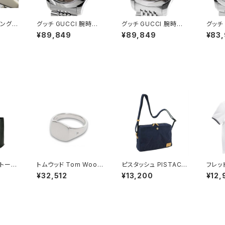
バングル
グッチ GUCCI 腕時計
グッチ GUCCI 腕時計
グッチ
 腕時
メンズ YA1264107 ク
レディース YA126500
メンズ 
¥89,849
¥89,849
¥83
ォーツ シャンパンゴール
7 クォーツ シャンパンゴ
ォーツ
ド シルバー
ールド シルバー
ー
 トート
トムウッド Tom Wood
ピスタッシュ PISTACH
フレッド
 牛革
Mini Cushion リング 1
E KONBU ミニショルダ
ERRY 
¥32,512
¥13,200
¥12,
産 自
00771-50 シルバー
ーバッグ 撥水 軽量 A5
y Sh
メンズ
対応 斜めがけ 33796
シャツ 
ック
-3h メンズ レディース
WHIT
ネイビー
スホワ