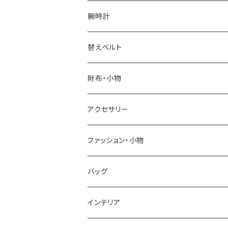
腕時計
ELGIN
替えベルト
SALVATORE MARRA
COACH
財布・小物
CASIO
DANIEL WELLINGTON
SONNE
アクセサリー
GRANDEUR
LACOSTE
DUCT
GUCCI
ファッション・小物
COGU
DIESEL
TRANSNUMBER
TIFFANY&CO
DAKS
バッグ
GAGA MILANO
MICHAEL KORS
SAAMA HOMME
FOLLI FOLLIE
栃木レザー
MANHATTAN PORTAGE
インテリア