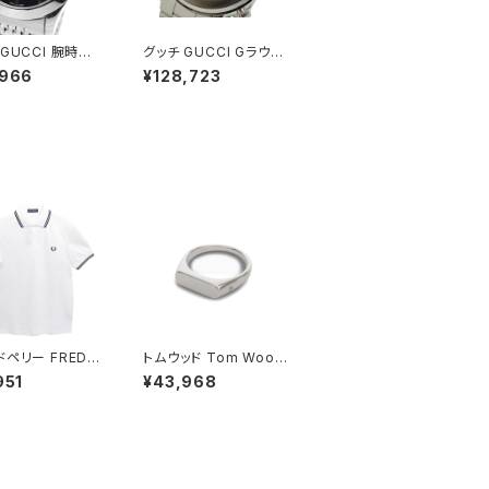
 GUCCI 腕時計
グッチ GUCCI Gラウン
YA1264106 ク
ド G-ROUND メンズ
,966
¥128,723
 ブラック シルバ
腕時計 YA101309 ブラ
ック
ペリー FRED P
トムウッド Tom Wood
The Fred Perr
Knut Ring リング 100
951
¥43,968
irt M3600 ポロ
572-50 シルバー
M3600-200-
E-XL ユニセック
イト シャツ