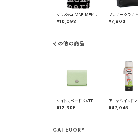
マリメッコ MARIMEKK
ブレザークラブ 
O トートバッグ レディー
ッグ ハンドバッグ
¥10,093
¥7,900
ス 047312-911 LOG
53385 ブラック
O NOTKO ブラック
規 ブラック
その他の商品
ケイトスペード KATE S
アニヤハインドマ
PADE ケイラ スモール
NYA HINDMAR
¥12,605
¥47,045
Lジップ ウォレット 二つ
itt Stick ペンケ
折り財布 kk056-306
71304 ユニセッ
レディース lime frosti
ptic White(ホ
ng ライムグリーン
CATEGORY