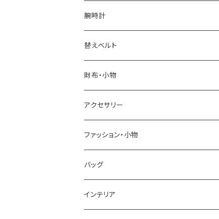
腕時計
ELGIN
替えベルト
SALVATORE MARRA
COACH
財布・小物
CASIO
DANIEL WELLINGTON
SONNE
アクセサリー
GRANDEUR
LACOSTE
DUCT
GUCCI
ファッション・小物
COGU
DIESEL
TRANSNUMBER
TIFFANY&CO
DAKS
バッグ
GAGA MILANO
MICHAEL KORS
SAAMA HOMME
FOLLI FOLLIE
栃木レザー
MANHATTAN PORTAGE
インテリア