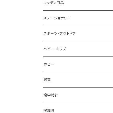
CACTUS
NO BRAND
ARNOLD PALMER
POLICE
NIKE
United HOMME
CRYSTOCRAFT
キッチン用品
TIMEX
MICHAEL KORS
PAUL HEWITT
DUNHILL
RODANIA
SEIKO
I'mD
ステーショナリー
NIXON
DIESEL
22designstudio
NEWYORKER
BEAMZSQUARE
CITIZEN
Helios
LAMY
スポーツ・アウトドア
AVALANCHE
ALV
BOTTEGA VENETA
OROBIANCO
BLAZER CLUB
BRAUN
VALENTINO VISCANI
WATERMAN
Trangia
ベビー・キッズ
ORIENT
Merge
EMPORIO ARMANI
Ellese
ANDY HAWARD
RHYTHM
PARKER
Barebones
ふわりぃ
ホビー
ZEPPELIN
ETTINGER
CALVIN KLEIN
COLEMAN
G GUSTO
BLOSSOM
PELIKAN
FEUERHAND
ERGO BABY
その他
家電
SKAGEN
COACH
DANIEL WELLINGTON
MONTBLANC
GULLWING
MONDAINE
CROSS
CASIO
AMOS
CREATE
懐中時計
FOOTBALL WATCHES
BVLGARI
SWAROVSKI
Fashion Accessory Cllection
LESPORTSAC
MAWA
MONTBLANC
OMMIX
TORAY
MONDAINE
喫煙具