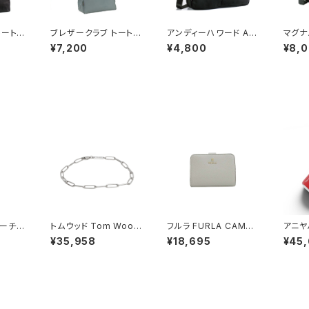
トートバ
ブレザークラブ トートバ
アンディーハワード AN
マグナ
 メンズ
ッグ ハンドバッグ メンズ
DY HAWARD ビジカジ
ジネス
¥7,200
¥4,800
¥8,
 国内正
53386 グレー 国内正
バッグ メンズ 26525 ブ
ース メ
規 グレー
ラック ブラック
ラック
ーチ A
トムウッド Tom Wood
フルラ FURLA CAMEL
アニヤ
CH Pr
Box Bracelet ブレス
IA S COMPACT WAL
NYA 
¥35,958
¥18,695
¥45
ース 1
レット 100066-65 シ
LETS 二つ折り財布 w
oca 
クス O
ルバー
p00315-are000-43
ス・チャ
ワイト)
51s レディース ライトブ
ユニセッ
ルー×ブルー
ed(レ