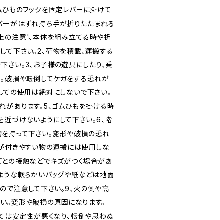
ゴムひものフックを固定レバーに掛けて
バーがはずれ持ち手が折りたたまれる
上の注意1、本体を組み立てる時や折
して下さい。2、荷物を積載、運搬する
下さい。3、お子様の遊具にしたり、乗
い。破損や転倒してケガをする恐れが
としての使用は絶対にしないで下さい。
れがあります。5、ゴムひもを掛ける時
を近づけないようにして下さい。6、階
を持って下さい。変形や破損の恐れ
ズが付きやすい物の運搬には使用しな
どとの接触などでキズがつく場合があ
すような軟らかいバッグや紙などは地面
ので注意して下さい。9、火の側や高
い。変形や破損の原因になります。
っては安定性が悪くなり、転倒や思わぬ