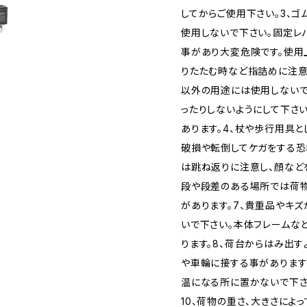
してからご使用下さい。3、
使用しないで下さい。固定レ
事があり大変危険です。使用
りたたむ時など指詰めに注意
以外の用途には使用しないで
ったりしないようにして下さ
あります。4、杖や歩行用具
破損や転倒してケガをする恐
は跳ね返りに注意し、顔など
段や段差のある場所では荷物
があります。7、貴重品やキ
いで下さい。本体フレームな
ります。8、荷台からはみ出
や車輪に接する事があります
温になる所に置かないで下さ
10、荷物の重さ、大きさによ