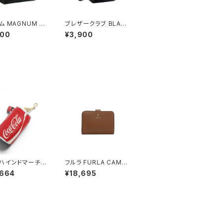
ム MAGNUM ビ
ブレザークラブ BLAZE
バッグ ブリーフケ
RCLUB ショルダーバッ
000
¥3,900
ンズ 26549 ブ
グ メンズ 33579 ブラ
 ブラック
ック ブラック
ハインドマーチ A
フルラ FURLA CAMEL
HINDMARCH C
IA S COMPACT WAL
,664
¥18,695
Cola コインパー
LETS 二つ折り財布 w
ーム 179546
p00315-are000-03
クス Bright R
b00 レディース ブラウ
ッド)
ン