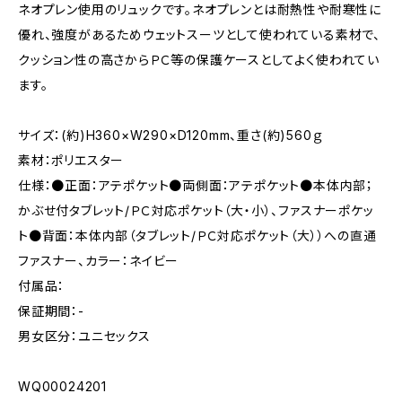
ネオプレン使用のリュックです。ネオプレンとは耐熱性や耐寒性に
優れ、強度があるためウェットスーツとして使われている素材で、
クッション性の高さからＰＣ等の保護ケースとしてよく使われてい
ます。
サイズ：(約)H360×W290×D120mm、重さ(約)560ｇ
素材：ポリエスター
仕様：●正面：アテポケット●両側面：アテポケット●本体内部；
かぶせ付タブレット/ＰＣ対応ポケット（大・小）、ファスナーポケッ
ト●背面：本体内部（タブレット/ＰＣ対応ポケット（大））への直通
ファスナー、カラー：ネイビー
付属品：
保証期間：-
男女区分：ユニセックス
WQ00024201