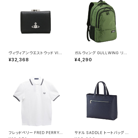
ヴィヴィアンウエストウッド VIVI
ガルウィング GULLWING リュ
ENNE WESTWOOD SMALL
ック 23L 軽量 大容量 デイパッ
¥32,368
¥4,290
FRAME WALLET 三つ折り財
ク 42603-2h メンズ グリーン
布 ウォレット 5115002mw-s0
00d-n403 レディース N402
ブラック
フレッドペリー FRED PERRY T
サドル SADDLE トートバッグ ミ
he Fred Perry Shirt M3600
ニトート 牛革 本革 日本製 姫路