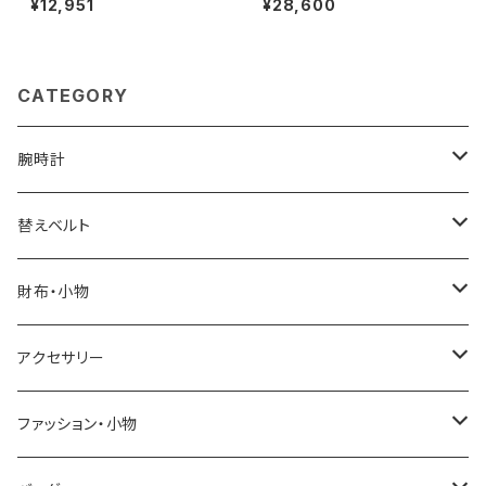
¥12,951
¥28,600
ポロシャツ M3600-200-WHI
産 自立 53447-3h メンズ レデ
TE-XL ユニセックスホワイト シ
ィース ネイビー
ャツ
CATEGORY
腕時計
ELGIN
替えベルト
SALVATORE MARRA
COACH
財布・小物
CASIO
DANIEL WELLINGTON
SONNE
アクセサリー
GRANDEUR
LACOSTE
DUCT
GUCCI
ファッション・小物