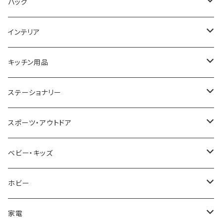
COGU
DIESEL
TRANSNUMBER
TIFFANY&CO
DAKS
バッグ
GAGA MILANO
MICHAEL KORS
SAAMA HOMME
FOLLI FOLLIE
栃木レザー
MANHATTAN PORTAGE
インテリア
CACTUS
NO BRAND
ARNOLD PALMER
POLICE
NIKE
United HOMME
CRYSTOCRAFT
キッチン用品
TIMEX
MICHAEL KORS
PAUL HEWITT
DUNHILL
RODANIA
SEIKO
I'mD
ステーショナリー
NIXON
DIESEL
22designstudio
NEWYORKER
BEAMZSQUARE
CITIZEN
Helios
LAMY
スポーツ・アウトドア
AVALANCHE
ALV
BOTTEGA VENETA
OROBIANCO
BLAZER CLUB
BRAUN
VALENTINO VISCANI
WATERMAN
Trangia
ベビー・キッズ
ORIENT
Merge
EMPORIO ARMANI
Ellese
ANDY HAWARD
RHYTHM
PARKER
Barebones
ふわりぃ
ホビー
ZEPPELIN
ETTINGER
CALVIN KLEIN
COLEMAN
G GUSTO
BLOSSOM
PELIKAN
FEUERHAND
ERGO BABY
その他
家電