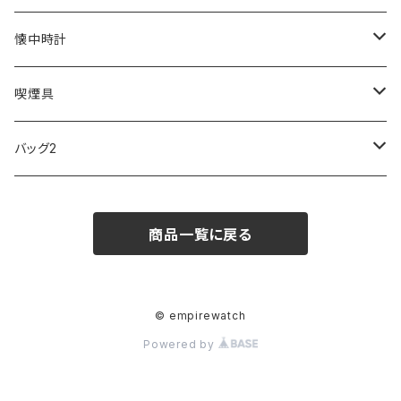
SKAGEN
COACH
DANIEL WELLINGTON
MONTBLANC
GULLWING
MONDAINE
CROSS
CASIO
AMOS
CREATE
懐中時計
FOOTBALL WATCHES
BVLGARI
SWAROVSKI
Fashion Accessory Cllection
LESPORTSAC
MAWA
MONTBLANC
OMMIX
TORAY
MONDAINE
喫煙具
ARCA FUTURA
VANQUISH
VIVIENNE WESTWOOD
ISLAND
PRADA
その他
SWAROVSKI
COACH
OMRON
ZIPPO
バッグ2
MAURO JERARDI
FURBO
COACH
DEUS EX MACHINA
ARC'TERYX
DANIEL WELLINGTON
DANIEL WELLINGTON
MATTEL
Star Donut
CARAN d'ACHE
JAN SPORT
商品一覧に戻る
POS
鈴堂
BRAUN
HUF
MISZAPATO
LUSSO
その他
SPICE OF LIFE
TSUBOTA PEARL
LOEWE
DISNEY
DUNHILL
MICHAEL KORS
ATLANTIC STARS
BROMPTON
TANACOCORO
SMYTHSON
Micol
© empirewatch
Powered by
FOREVER
BEAMZSQUARE
MARC JACOBS
VIVIENNE WESTWOOD
HAMILTON
WOODEN